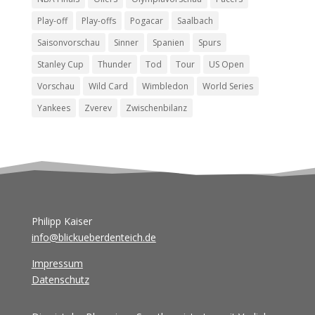
Play-off
Play-offs
Pogacar
Saalbach
Saisonvorschau
Sinner
Spanien
Spurs
Stanley Cup
Thunder
Tod
Tour
US Open
Vorschau
Wild Card
Wimbledon
World Series
Yankees
Zverev
Zwischenbilanz
Philipp Kaiser
info@blickueberdenteich.de
Impressum
Datenschutz