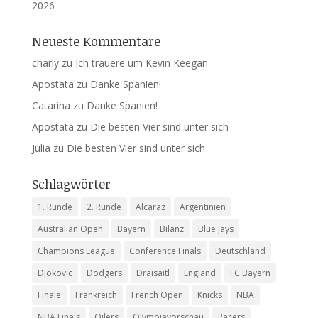
2026
Neueste Kommentare
charly
zu
Ich trauere um Kevin Keegan
Apostata
zu
Danke Spanien!
Catarina
zu
Danke Spanien!
Apostata
zu
Die besten Vier sind unter sich
Julia
zu
Die besten Vier sind unter sich
Schlagwörter
1. Runde
2. Runde
Alcaraz
Argentinien
Australian Open
Bayern
Bilanz
Blue Jays
Champions League
Conference Finals
Deutschland
Djokovic
Dodgers
Draisaitl
England
FC Bayern
Finale
Frankreich
French Open
Knicks
NBA
NBA Finals
Oilers
Olympiavorschau
Pacers