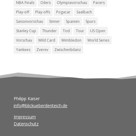
NBA Finals
Oilers
Olympiavorschau
Pacers
Play-off
Play-offs
Pogacar
Saalbach
Saisonvorschau
Sinner
Spanien
Spurs
Stanley Cup
Thunder
Tod
Tour
US Open
Vorschau
Wild Card
Wimbledon
World Series
Yankees
Zverev
Zwischenbilanz
Philipp Kaiser
info@blickueberdenteich.de
Impressum
Datenschutz