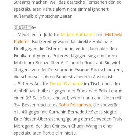
Streams machen, weil das deutsche Fernsehen den so
spektakulären Kanuslalom nicht einmal ignoriert
außerhalb olympischer Zeiten.
🇩🇪🇦🇹👓
– Medaillen im Judo für
Miriam Buttkereit
und
Michaela
Polleres
. Buttkereit gewann das direkte Halbfinale-
Duell gegen die Österreicherin, verlor dann aber den
Finalkampf gegen . Polleres dagegen siegte in ihrem
Match um Bronze über Ai Tsunoda Roustant. Sie wird
übrigens von der Potsdamerin Yvonne Bönisch betreut,
die schon seit Jahren Bundestrainerin in Austria ist.
– Bitteres Aus für
Dimitri Ovcharov
im Tischtennis. Im
Achtelfinale holte er gegen den Franzosen Felix Lebrun
einen 0:3 Satzrückstand auf, verlor dann aber doch mit
3:4. Besser machte es
Sofia Polcanova
, die souverän
mit 4:0 gegen die Rumänin Bernadette Szocs siegte.
Eine Riesen-Überraschung gelang dem Schweden Truls
Moregard, der den Chinesen Chuqin Wang in einer
spektakulären Partie eliminierte.