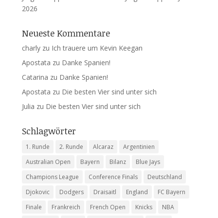
2026
Neueste Kommentare
charly
zu
Ich trauere um Kevin Keegan
Apostata
zu
Danke Spanien!
Catarina
zu
Danke Spanien!
Apostata
zu
Die besten Vier sind unter sich
Julia
zu
Die besten Vier sind unter sich
Schlagwörter
1. Runde
2. Runde
Alcaraz
Argentinien
Australian Open
Bayern
Bilanz
Blue Jays
Champions League
Conference Finals
Deutschland
Djokovic
Dodgers
Draisaitl
England
FC Bayern
Finale
Frankreich
French Open
Knicks
NBA