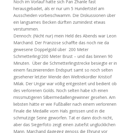
Noch im Vorlauf hatte sich Pan Zhanle fast
herausgebadet, als er nur um 5 Hundertstel am
Ausscheiden vorbeischwamm. Die Diskussionen über
ein langsames Becken dürften zumindest etwas
verstummen.
Dennoch: (Nicht nur) mein Held des Abends war Leon
Marchand. Der Franzose schaffte das noch nie da
gewesene Doppelgold über 200 Meter
Schmetterling/200 Meter Brust – und das binnen 90
Minuten. Über die Schmetterlingstrecke besiegte er in
einem faszinierenden Endspurt samt so noch selten
gesehener letzter Wende den Weltrekordler Kristiof
Milak. Der Ungar war völlig entgeistert und bedient ob
des verlorenen Golds. Noch selten habe ich einen
missmutigeren Silbermedaillengewinner gesehen. Am
liebsten hätte er wie Fußballer nach einem verlorenen
Finale die Medaille vom Hals gerissen und in die
schmutzige Seine geworfen. Tat er dann doch nicht,
aber das Siegerfoto zeigt einen zutiefst unglücklichen
Mann. Marchand dagegeg genoss die Ehrung vor