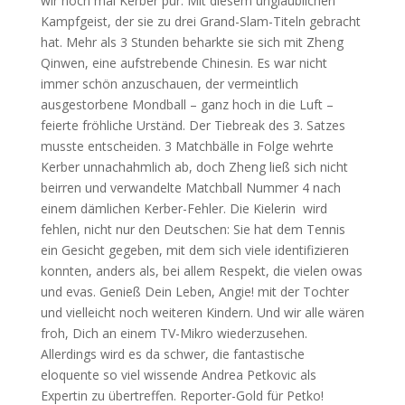
wir noch mal Kerber pur. Mit diesem unglaublichen
Kampfgeist, der sie zu drei Grand-Slam-Titeln gebracht
hat. Mehr als 3 Stunden beharkte sie sich mit Zheng
Qinwen, eine aufstrebende Chinesin. Es war nicht
immer schön anzuschauen, der vermeintlich
ausgestorbene Mondball – ganz hoch in die Luft –
feierte fröhliche Urständ. Der Tiebreak des 3. Satzes
musste entscheiden. 3 Matchbälle in Folge wehrte
Kerber unnachahmlich ab, doch Zheng ließ sich nicht
beirren und verwandelte Matchball Nummer 4 nach
einem dämlichen Kerber-Fehler. Die Kielerin wird
fehlen, nicht nur den Deutschen: Sie hat dem Tennis
ein Gesicht gegeben, mit dem sich viele identifizieren
konnten, anders als, bei allem Respekt, die vielen owas
und evas. Genieß Dein Leben, Angie! mit der Tochter
und vielleicht noch weiteren Kindern. Und wir alle wären
froh, Dich an einem TV-Mikro wiederzusehen.
Allerdings wird es da schwer, die fantastische
eloquente so viel wissende Andrea Petkovic als
Expertin zu übertreffen. Reporter-Gold für Petko!