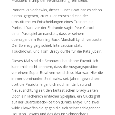
Präsident Trump der Veranstaltung fern bleibt.
Patriots vs Seahawks, dieses Super Bowl hat es schon
einmal gegeben, 2015. Hier entschied eine der
umstrittensten Entscheidungen eines Trainers die
Partie. 1 Yard vor der Endrunde sagte Pete Carool
einen Passspiel an nanstatt, dass er seinem
überragendem Running Back Marshall Lynch vertraute.
Der Spielzug ging schief, Interception statt
Touchdown, und Tom Brady durfte für die Pats jubeln.
Dieses Mal sind die Seahawks haushohe Favorit. Ich
kann mich nicht erinnern, dass die Ausgangsposition
vor einem Super Bowl vermeintlich so klar war. Hier die
immer dominanten Seahawks, seit Jahren gewachsen,
dort die Patriots, eigentlich noch im Umbau und
Neuausrichtung seit den fantastischen Brady-Zeiten.
Doch ein lächerlich einfacher Spielplan, ein Glücksgriff
auf der Quarterback-Position (Drake Maye) und zwei
wilde Play-offspiele gegen die sich selbst schlagenden
Houston Texans und das das im Schneechaos