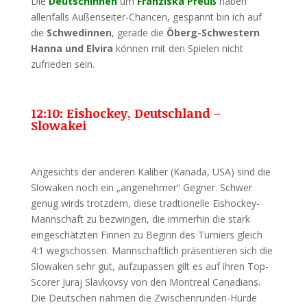
Die
Deutschinnen
um
Franziska Preuß
haben
allenfalls Außenseiter-Chancen, gespannt bin ich auf
die
Schwedinnen
, gerade die
Öberg-Schwestern
Hanna und Elvira
können mit den Spielen nicht
zufrieden sein.
12:10: Eishockey, Deutschland –
Slowakei
Angesichts der anderen Kaliber (Kanada, USA) sind die
Slowaken noch ein „angenehmer“ Gegner. Schwer
genug wirds trotzdem, diese tradtionelle Eishockey-
Mannschaft zu bezwingen, die immerhin die stark
eingeschätzten Finnen zu Beginn des Turniers gleich
4:1 wegschossen. Mannschaftlich präsentieren sich die
Slowaken sehr gut, aufzupassen gilt es auf ihren Top-
Scorer Juraj Slavkovsy von den Montreal Canadians.
Die Deutschen nahmen die Zwischenrunden-Hürde