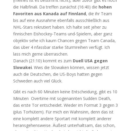
(meines ist es bestimmt nicht), aber zuvor gibt es noch
die Halbfinali. Da treffen zunächst (16:40) die
hohen
Favoriten aus Kanada auf Finnland
, die ihr Team
bis auf eine Ausnahme ebenfalls ausschließlich aus
NHL-Stars rekrutiert haben. Ich halte seit jeher zu
finnischen Eishockey-Teams und-Spielern, aber ganz
objektiv sehe ich kaum Chancen gegen Team Canada,
das über 4 nfassbar starke Sturmreihen verfügt. Ich
lass mich gerne überraschen.
Danach (21:10) kommt es zum
Duell USA gegen
Slowakei
. Wws die Slowaken können, wissen jetzt
auch die Deutschen, die US-Boys hatten gegen
Schweden auch viel Glück.
Gibt es nach 60 Minuten keine Entscheidung, gibt es 10
Minuten Overtime mit sogenannten Sudden Death,
das erste Tor entscheidet. Wieder im Format 3 gegen 3
(plus Torhütern). Für mich ein Wahnsinn, denn das ist
eine komplett andere Sportart mit komplett anderer
heransgehensweise. Äußest unterhaltsam, das schon,