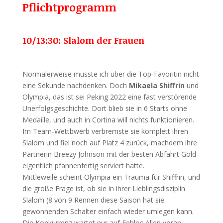
Pflichtprogramm
10/13:30: Slalom der Frauen
Normalerweise müsste ich über die Top-Favoritin nicht
eine Sekunde nachdenken. Doch
Mikaela Shiffrin
und
Olympia, das ist sei Peking 2022 eine fast verstörende
Unerfolgsgeschichte. Dort blieb sie in 6 Starts ohne
Medaille, und auch in Cortina will nichts funktionieren.
Im Team-Wettbwerb verbremste sie komplett ihren
Slalom und fiel noch auf Platz 4 zurück, machdem ihre
Partnerin Breezy Johnson mit der besten Abfahrt Gold
eigentlich pfannenfertig serviert hatte.
Mittleweile scheint Olympia ein Trauma für Shiffrin, und
die große Frage ist, ob sie in ihrer Lieblingsdisziplin
Slalom (8 von 9 Rennen diese Saison hat sie
gewonnenden Schalter einfach wieder umlegen kann.
Die Konkurrenz wartet nur auf Fehler: Allen voran