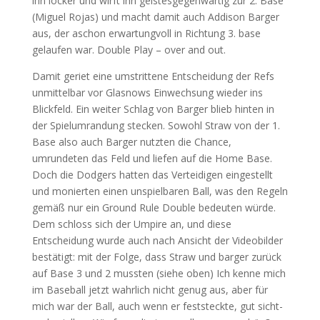
ihn locker und wirft ihn geistesgegenwärtig zur 2. Base
(Miguel Rojas) und macht damit auch Addison Barger
aus, der aschon erwartungvoll in Richtung 3. base
gelaufen war. Double Play – over and out.
Damit geriet eine umstrittene Entscheidung der Refs
unmittelbar vor Glasnows Einwechsung wieder ins
Blickfeld. Ein weiter Schlag von Barger blieb hinten in
der Spielumrandung stecken. Sowohl Straw von der 1.
Base also auch Barger nutzten die Chance,
umrundeten das Feld und liefen auf die Home Base.
Doch die Dodgers hatten das Verteidigen eingestellt
und monierten einen unspielbaren Ball, was den Regeln
gemäß nur ein Ground Rule Double bedeuten würde.
Dem schloss sich der Umpire an, und diese
Entscheidung wurde auch nach Ansicht der Videobilder
bestätigt: mit der Folge, dass Straw und barger zurück
auf Base 3 und 2 mussten (siehe oben) Ich kenne mich
im Baseball jetzt wahrlich nicht genug aus, aber für
mich war der Ball, auch wenn er feststeckte, gut sicht-