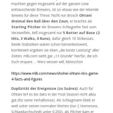
machten gegen insgesamt auf der ganzen Linie
enttäuschende Brewers, ist so etwas wie der lebende
Beweis für diese These: Nicht nur drosch
Ohtani
dreimal den Ball über den Zaun
, er brachte als
Starting Pitcher
die Brewers-Schlagreihe fast zum
Verzweifeln, ließ insgesamt nur
5 Batter auf Base (2
Hits, 3 Walks, 0 Runs)
, dafür gleich 10 Strikeouts.
Beide Statistiken wären schon bemerkenswert,
kombiniert ergeben sie eben „die beste Leistung“ aller
Zeiten. mlb.com sieht gar „13 Gründe“ hierfür, die ich
Euch erspare … Wers wissen will, bitteschön
https://www.mlb.com/news/shohei-ohtani-nlcs-game-
4-facts-and-figures
Duplizität der Ereignisse (zu Suárez)
: Auch für
Ohtani lief es bis dato in der Post Season nicht allzu
gut (für seine Verhältnisse). Als Schlagmann blieb er
weit unter seinen normalen Werten (nur 2 Homeruns,
Schlagdurchschnitt unter 0.250), als Pitcher kam er