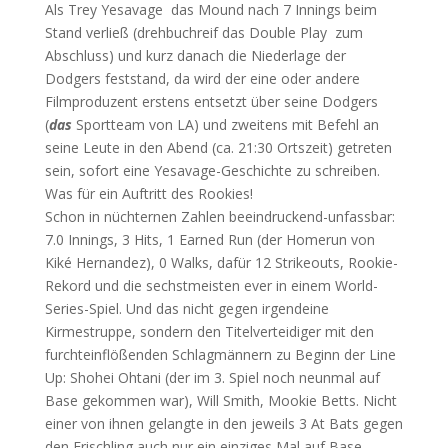
Als Trey Yesavage das Mound nach 7 Innings beim
Stand verließ (drehbuchreif das Double Play zum
Abschluss) und kurz danach die Niederlage der
Dodgers feststand, da wird der eine oder andere
Filmproduzent erstens entsetzt über seine Dodgers
(
das
Sportteam von LA) und zweitens mit Befehl an
seine Leute in den Abend (ca. 21:30 Ortszeit) getreten
sein, sofort eine Yesavage-Geschichte zu schreiben.
Was für ein Auftritt des Rookies!
Schon in nüchternen Zahlen beeindruckend-unfassbar:
7.0 Innings, 3 Hits, 1 Earned Run (der Homerun von
Kiké Hernandez), 0 Walks, dafür 12 Strikeouts, Rookie-
Rekord und die sechstmeisten ever in einem World-
Series-Spiel. Und das nicht gegen irgendeine
Kirmestruppe, sondern den Titelverteidiger mit den
furchteinflößenden Schlagmännern zu Beginn der Line
Up: Shohei Ohtani (der im 3. Spiel noch neunmal auf
Base gekommen war), Will Smith, Mookie Betts. Nicht
einer von ihnen gelangte in den jeweils 3 At Bats gegen
den Frischling auch nur ein einziges Mal auf Base.