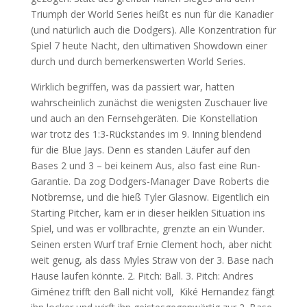
Triumph der World Series heißt es nun für die Kanadier
(und natürlich auch die Dodgers). Alle Konzentration für
Spiel 7 heute Nacht, den ultimativen Showdown einer
durch und durch bemerkenswerten World Series.
Wirklich begriffen, was da passiert war, hatten
wahrscheinlich zunächst die wenigsten Zuschauer live
und auch an den Fernsehgeräten. Die Konstellation
war trotz des 1:3-Rückstandes im 9. Inning blendend
für die Blue Jays. Denn es standen Läufer auf den
Bases 2 und 3 – bei keinem Aus, also fast eine Run-
Garantie. Da zog Dodgers-Manager Dave Roberts die
Notbremse, und die hieß Tyler Glasnow. Eigentlich ein
Starting Pitcher, kam er in dieser heiklen Situation ins
Spiel, und was er vollbrachte, grenzte an ein Wunder.
Seinen ersten Wurf traf Ernie Clement hoch, aber nicht
weit genug, als dass Myles Straw von der 3. Base nach
Hause laufen könnte. 2. Pitch: Ball. 3. Pitch: Andres
Giménez trifft den Ball nicht voll, Kiké Hernandez fängt