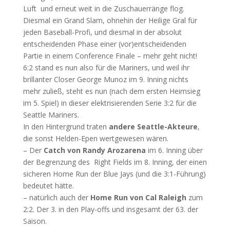
Luft und erneut weit in die Zuschauerränge flog.
Diesmal ein Grand Slam, ohnehin der Heilige Gral für
jeden Baseball-Profi, und diesmal in der absolut
entscheidenden Phase einer (vor)entscheidenden
Partie in einem Conference Finale – mehr geht nicht!
6:2 stand es nun also für die Mariners, und weil ihr
brillanter Closer George Munoz im 9. Inning nichts
mehr zuließ, steht es nun (nach dem ersten Heimsieg
im 5. Spiel) in dieser elektrisierenden Serie 3:2 für die
Seattle Mariners.
In den Hintergrund traten
andere Seattle-Akteure
,
die sonst Helden-Epen wertgewesen wären.
– Der
Catch von Randy Arozarena
im 6. Inning über
der Begrenzung des Right Fields im 8. Inning, der einen
sicheren Home Run der Blue Jays (und die 3:1-Führung)
bedeutet hätte.
– natürlich auch der
Home
Run von Cal Raleigh
zum
2:2. Der 3. in den Play-offs und insgesamt der 63. der
Saison.