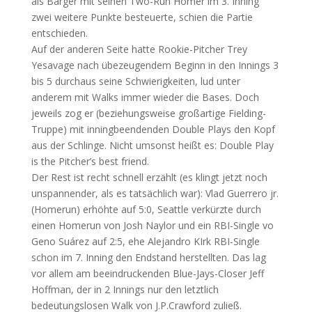
als Barger mit seinen Two-Run Homer im 3. Inning
zwei weitere Punkte besteuerte, schien die Partie
entschieden.
Auf der anderen Seite hatte Rookie-Pitcher Trey
Yesavage nach übezeugendem Beginn in den Innings 3
bis 5 durchaus seine Schwierigkeiten, lud unter
anderem mit Walks immer wieder die Bases. Doch
jeweils zog er (beziehungsweise großartige Fielding-
Truppe) mit inningbeendenden Double Plays den Kopf
aus der Schlinge. Nicht umsonst heißt es: Double Play
is the Pitcher’s best friend.
Der Rest ist recht schnell erzählt (es klingt jetzt noch
unspannender, als es tatsächlich war): Vlad Guerrero jr.
(Homerun) erhöhte auf 5:0, Seattle verkürzte durch
einen Homerun von Josh Naylor und ein RBI-Single vo
Geno Suárez auf 2:5, ehe Alejandro KIrk RBI-Single
schon im 7. Inning den Endstand herstellten. Das lag
vor allem am beeindruckenden Blue-Jays-Closer Jeff
Hoffman, der in 2 Innings nur den letztlich
bedeutungslosen Walk von J.P.Crawford zuließ.