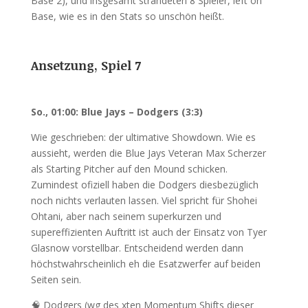
Base 2), und insgesamt strandeten 8 Spieler, left on
Base, wie es in den Stats so unschön heißt.
Ansetzung, Spiel 7
So., 01:00: Blue Jays – Dodgers (3:3)
Wie geschrieben: der ultimative Showdown. Wie es
aussieht, werden die Blue Jays Veteran Max Scherzer
als Starting Pitcher auf den Mound schicken.
Zumindest ofiziell haben die Dodgers diesbezüglich
noch nichts verlauten lassen. Viel spricht für Shohei
Ohtani, aber nach seinem superkurzen und
supereffizienten Auftritt ist auch der Einsatz von Tyer
Glasnow vorstellbar. Entscheidend werden dann
höchstwahrscheinlich eh die Esatzwerfer auf beiden
Seiten sein.
🧠 Dodgers (wg des xten Momentum Shifts dieser