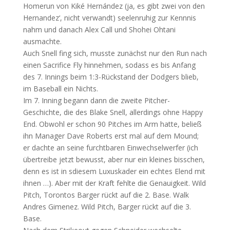
Homerun von Kiké Hernández (ja, es gibt zwei von den
Hernandez‘, nicht verwandt) seelenruhig zur Kennnis
nahm und danach Alex Call und Shohei Ohtani
ausmachte.
Auch Snell fing sich, musste zunächst nur den Run nach
einen Sacrifice Fly hinnehmen, sodass es bis Anfang
des 7. Innings beim 1:3-Rückstand der Dodgers blieb,
im Baseball ein Nichts.
Im 7. Inning begann dann die zweite Pitcher-
Geschichte, die des Blake Snell, allerdings ohne Happy
End. Obwohl er schon 90 Pitches im Arm hatte, beließ
ihn Manager Dave Roberts erst mal auf dem Mound;
er dachte an seine furchtbaren Einwechselwerfer (ich
übertreibe jetzt bewusst, aber nur ein kleines bisschen,
denn es ist in sdiesem Luxuskader ein echtes Elend mit
ihnen …). Aber mit der Kraft fehlte die Genauigkeit. Wild
Pitch, Torontos Barger rückt auf die 2. Base. Walk
Andres Gimenez. Wild Pitch, Barger rückt auf die 3.
Base.