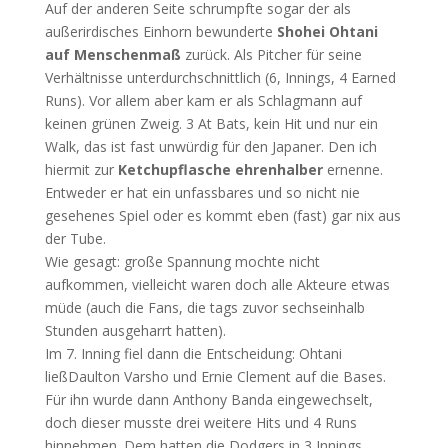
Auf der anderen Seite schrumpfte sogar der als
außerirdisches Einhorn bewunderte
Shohei Ohtani
auf Menschenmaß
zurück. Als Pitcher für seine
Verhältnisse unterdurchschnittlich (6, Innings, 4 Earned
Runs). Vor allem aber kam er als Schlagmann auf
keinen grünen Zweig. 3 At Bats, kein Hit und nur ein
Walk, das ist fast unwürdig für den Japaner. Den ich
hiermit zur
Ketchupflasche ehrenhalber
ernenne.
Entweder er hat ein unfassbares und so nicht nie
gesehenes Spiel oder es kommt eben (fast) gar nix aus
der Tube.
Wie gesagt: große Spannung mochte nicht
aufkommen, vielleicht waren doch alle Akteure etwas
müde (auch die Fans, die tags zuvor sechseinhalb
Stunden ausgeharrt hatten).
Im 7. Inning fiel dann die Entscheidung: Ohtani
ließDaulton Varsho und Ernie Clement auf die Bases.
Für ihn wurde dann Anthony Banda eingewechselt,
doch dieser musste drei weitere Hits und 4 Runs
hinnehmen. Dem hatten die Dodgers in 3 Innings