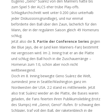
Eugenio „Geno“ Suárez von den Mariners hatte bis
zum Spiel 5 der ALCS eher trübe Play-offs.
Schlagdurchschnitt weit unter 0.200 (also unterhalb
jeder Diskussionsgrundlage), und nur einmal
beförderte den Ball über den Zaun, lächerlich für den
Mann, der in der regulären Saison gleich 49 Homeruns
schlug.
Jetzt also die
5. Partie der Conference Series
gegen
die Blue Jays, die er (und kein Mariners-Fan) bestimmt
nie vergessen wird. Im 2. Inning trat er an die Platte
und schlug den Ball hoch in die Zuschauerränge –
Homerun zum 1:0, schön aber noch nicht
weltbewegend.
Doch im 8. Inning bewegte Geno Suárez die Welt,
zumindest jene in Seattle/Washington ganz im
Nordwesten der USA. 2:2 stand es mittlerweile. Jetzt
also trat Suárez wieder an die Platte, die Bases waren
geladen, die Fans feierten ihren Publikumsliebling (trotz
des Slumps) mit „Geno!, Geno!“-Rufen. Er schwang den
Schläger, traf voll den Ball, der raketenbleich in die