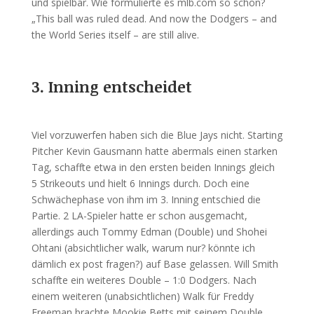
und spielbar. Wie formulierte es mlb.com so schön?
„This ball was ruled dead. And now the Dodgers – and
the World Series itself – are still alive.
3. Inning entscheidet
Viel vorzuwerfen haben sich die Blue Jays nicht. Starting
Pitcher Kevin Gausmann hatte abermals einen starken
Tag, schaffte etwa in den ersten beiden Innings gleich
5 Strikeouts und hielt 6 Innings durch. Doch eine
Schwächephase von ihm im 3. Inning entschied die
Partie. 2 LA-Spieler hatte er schon ausgemacht,
allerdings auch Tommy Edman (Double) und Shohei
Ohtani (absichtlicher walk, warum nur? könnte ich
dämlich ex post fragen?) auf Base gelassen. Will Smith
schaffte ein weiteres Double – 1:0 Dodgers. Nach
einem weiteren (unabsichtlichen) Walk für Freddy
Freeman brachte Mookie Betts mit seinem Double