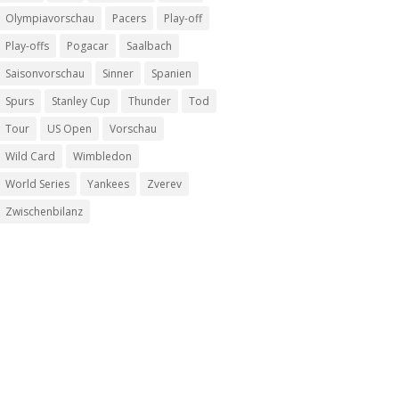
Olympiavorschau
Pacers
Play-off
Play-offs
Pogacar
Saalbach
Saisonvorschau
Sinner
Spanien
Spurs
Stanley Cup
Thunder
Tod
Tour
US Open
Vorschau
Wild Card
Wimbledon
World Series
Yankees
Zverev
Zwischenbilanz