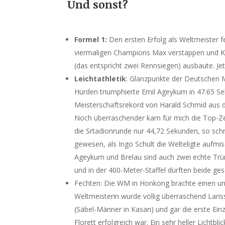
Und sonst?
Formel 1:
Den ersten Erfolg als Weltmeister 
viermaligen Champions Max verstappen und Ki
(das entspricht zwei Rennsiegen) ausbaute. Je
Leichtathletik
: Glanzpunkte der Deutschen 
Hürden triumphierte Emil Ageykum in 47.65 S
Meisterschaftsrekord von Harald Schmid aus d
Noch überraschender kam für mich die Top-Zei
die Srtadionrunde nur 44,72 Sekunden, so sch
gewesen, als Ingo Schult die Welteligte aufmis
Ageykum und Brelau sind auch zwei echte Trü
und in der 400-Meter-Staffel dürften beide ges
Fechten: Die WM in Honkong brachte einen une
Weltmeisterin wurde völlig überraschend Larissa
(Säbel-Männer in Kasan) und gar die erste Einz
Florett erfolgreich war. Ein sehr heller Lichtbl