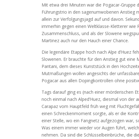
Mit etwa drei Minuten war die Pogacar-Gruppe 
Führungstrio in den sagenumwobenen Anstieg m
allein zur Verfolgungsjagd auf und davon. Sek
immerhin gegen einen Weltklasse-Kletterer wie R
Zusammenschluss, und als der Slowene wegspurt
Martinez auch nur den Hauch einer Chance.
Die legendäre Etappe hoch nach Alpe d’Huez feh
Slowenen. Er brauchte für den Anstieg gut eine 
Pantani, dem dieses Kunststück in den Hochzeit
Mutmaßungen wollen angesichts der unfassbaren
Pogacar aus allen Dopingkontrollen ohne positv
Tags darauf ging es (nach einer mörderischen E
noch einmal nach Alped’Huez, diesmal von der a
Carapaz vom Hauptfeld früh weg mit Fluchtgefäh
einen Schreckenmoment sorgte, als er die Kontro
einer Stelle, wo ein Fangnetz aufgezogen war, s
Was einem immer wieder vor Augen führt, welche
nehmen. Da sind die Schlüsselbeinbrüche, die di