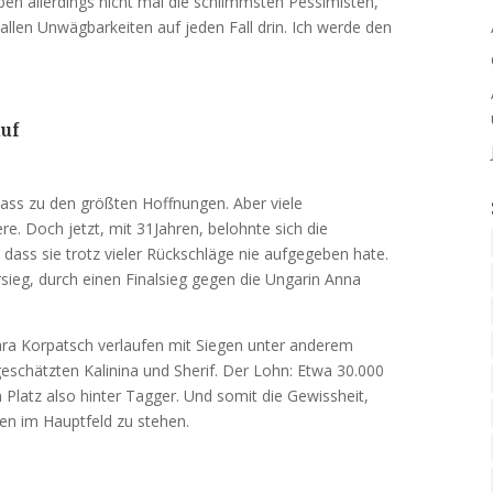
ben allerdings nicht mal die schlimmsten Pessimisten,
 allen Unwägbarkeiten auf jeden Fall drin. Ich werde den
auf
ass zu den größten Hoffnungen. Aber viele
re. Doch jetzt, mit 31Jahren, belohnte sich die
, dass sie trotz vieler Rückschläge nie aufgegeben hate.
sieg, durch einen Finalsieg gegen die Ungarin Anna
a Korpatsch verlaufen mit Siegen unter anderem
eschätzten Kalinina und Sherif. Der Lohn: Etwa 30.000
 Platz also hinter Tagger. Und somit die Gewissheit,
ren im Hauptfeld zu stehen.