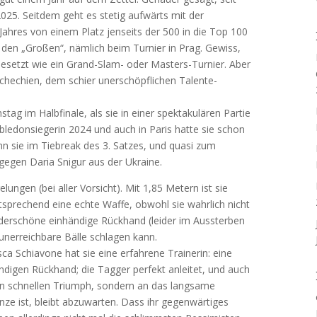
25. Seitdem geht es stetig aufwärts mit der
s Jahres von einem Platz jenseits der 500 in die Top 100
ei den „Großen“, nämlich beim Turnier in Prag. Gewiss,
 besetzt wie ein Grand-Slam- oder Masters-Turnier. Aber
chechien, dem schier unerschöpflichen Talente-
g im Halbfinale, als sie in einer spektakulären Partie
ledonsiegerin 2024 und auch in Paris hatte sie schon
ann sie im Tiebreak des 3. Satzes, und quasi zum
 gegen Daria Snigur aus der Ukraine.
elungen (bei aller Vorsicht). Mit 1,85 Metern ist sie
tsprechend eine echte Waffe, obwohl sie wahrlich nicht
nderschöne einhändige Rückhand (leider im Aussterben
e unerreichbare Bälle schlagen kann.
sca Schiavone hat sie eine erfahrene Trainerin: eine
ändigen Rückhand; die Tagger perfekt anleitet, und auch
en schnellen Triumph, sondern an das langsame
ze ist, bleibt abzuwarten. Dass ihr gegenwärtiges