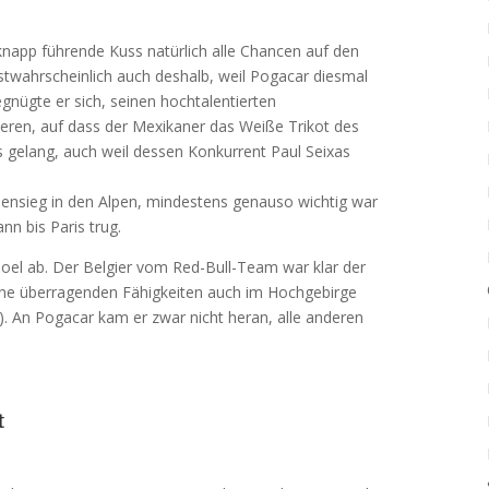
knapp führende Kuss natürlich alle Chancen auf den
twahrscheinlich auch deshalb, weil Pogacar diesmal
gnügte er sich, seinen hochtalentierten
ieren, auf dass der Mexikaner das Weiße Trikot des
 gelang, auch weil dessen Konkurrent Paul Seixas
pensieg in den Alpen, mindestens genauso wichtig war
n bis Paris trug.
poel ab. Der Belgier vom Red-Bull-Team war klar der
seine überragenden Fähigkeiten auch im Hochgebirge
n). An Pogacar kam er zwar nicht heran, alle anderen
t