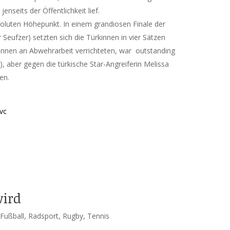
enseits der Öffentlichkeit lief.
soluten Höhepunkt. In einem grandiosen Finale der
eufzer) setzten sich die Türkinnen in vier Sätzen
innen an Abwehrarbeit verrichteten, war outstanding
), aber gegen die türkische Star-Angreiferin Melissa
en.
vc
wird
,
Fußball
,
Radsport
,
Rugby
,
Tennis