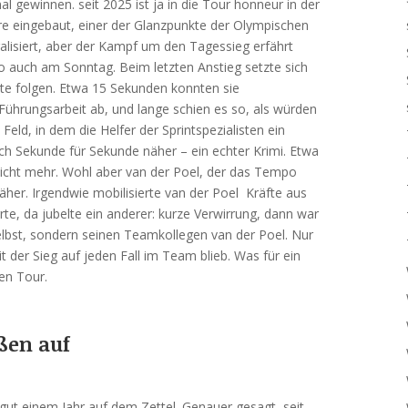
l gewinnen. seit 2025 ist ja in die Tour honneur in der
e eingebaut, einer der Glanzpunkte der Olympischen
alisiert, aber der Kampf um den Tagessieg erfährt
o auch am Sonntag. Beim letzten Anstieg setzte sich
te folgen. Etwa 15 Sekunden konnten sie
 Führungsarbeit ab, und lange schien es so, als würden
ld, in dem die Helfer der Sprintspezialisten ein
 Sekunde für Sekunde näher – ein echter Krimi. Etwa
nicht mehr. Wohl aber van der Poel, der das Tempo
her. Irgendwie mobilisierte van der Poel Kräfte aus
rte, da jubelte ein anderer: kurze Verwirrung, dann war
 selbst, sondern seinen Teamkollegen van der Poel. Nur
t der Sieg auf jeden Fall im Team blieb. Was für ein
den Tour.
oßen auf
t gut einem Jahr auf dem Zettel. Genauer gesagt, seit