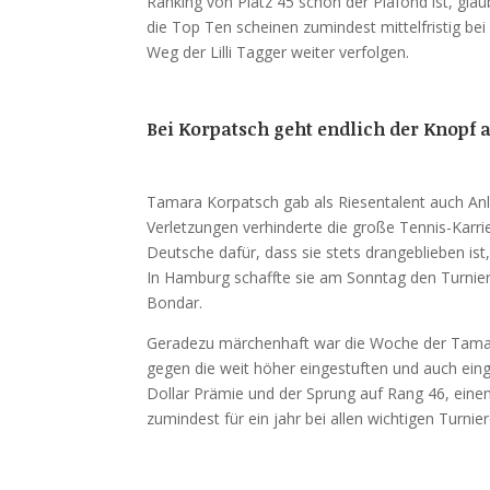
Ranking von Platz 45 schon der Plafond ist, glau
die Top Ten scheinen zumindest mittelfristig bei
Weg der Lilli Tagger weiter verfolgen.
Bei Korpatsch geht endlich der Knopf 
Tamara Korpatsch gab als Riesentalent auch Anl
Verletzungen verhinderte die große Tennis-Karrie
Deutsche dafür, dass sie stets drangeblieben ist
In Hamburg schaffte sie am Sonntag den Turnier
Bondar.
Geradezu märchenhaft war die Woche der Tamar
gegen die weit höher eingestuften und auch eing
Dollar Prämie und der Sprung auf Rang 46, einen
zumindest für ein jahr bei allen wichtigen Turnie