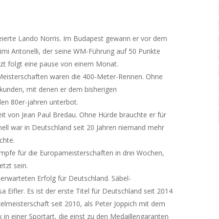
feierte Lando Norris. Im Budapest gewann er vor dem
mi Antonelli, der seine WM-Führung auf 50 Punkte
tzt folgt eine pause von einem Monat.
Meisterschaften waren die 400-Meter-Rennen. Ohne
ekunden, mit denen er dem bisherigen
en 80er-jahren unterbot.
t von Jean Paul Bredau. Ohne Hürde brauchte er für
nell war in Deutschland seit 20 Jahren niemand mehr
chte.
mpfe für die Europameisterschaften in drei Wochen,
etzt sein.
rwarteten Erfolg für Deutschland. Säbel-
 Eifler. Es ist der erste Titel für Deutschland seit 2014
elmeisterschaft seit 2010, als Peter Joppich mit dem
ick in einer Sportart, die einst zu den Medaillengaranten