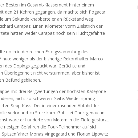
der Besten im Gesamt-Klassement hinter einem
it den 21 Kehren gegangen, da machte sich Pogacar
unde um Sekunde knabberte er an Rückstand weg,
ichard Carapaz. Einen Kilometer vorm Zielstrich der
ete hatten weder Carapaz noch sein Fluchtgefährte
lte noch in der reichen Erfolgssammlung des
Minute weniger als der bisherige Rekordhalter Marco
en des Dopings geglückt war. Gerüchte und
 Überlegenheit nicht verstummen, aber bisher ist
en Befund geblieben.
tappe mit drei Bergwertungen der höchsten Kategorie
nderen, nicht so schweren Seite. Wieder sprang
rten Sepp Kuss. Der in einer rasenden Abfahrt für
lle verlor und zu Sturz kam. Gott sei Dank genau an
onst wäre er hunderte von Metern in die Tiefe gestürzt.
 riesigen Gefahren die Tour-Teilnehmer auf sich
e Spitzenfahrer Monas Vingegaard und Florian Lipowitz