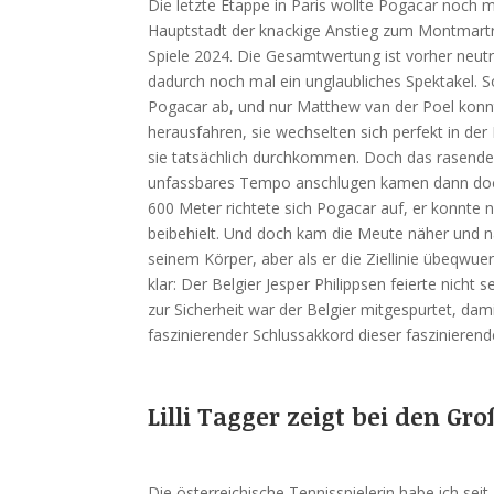
Die letzte Etappe in Paris wollte Pogacar noch ma
Hauptstadt der knackige Anstieg zum Montmartr
Spiele 2024. Die Gesamtwertung ist vorher neutr
dadurch noch mal ein unglaubliches Spektakel. S
Pogacar ab, und nur Matthew van der Poel konn
herausfahren, sie wechselten sich perfekt in der
sie tatsächlich durchkommen. Doch das rasende Fe
unfassbares Tempo anschlugen kamen dann doch
600 Meter richtete sich Pogacar auf, er konnte 
beibehielt. Und doch kam die Meute näher und nä
seinem Körper, aber als er die Ziellinie übeqwuer
klar: Der Belgier Jesper Philippsen feierte nicht
zur Sicherheit war der Belgier mitgespurtet, dami
faszinierender Schlussakkord dieser faszinieren
Lilli Tagger zeigt bei den Gr
Die österreichische Tennisspielerin habe ich sei