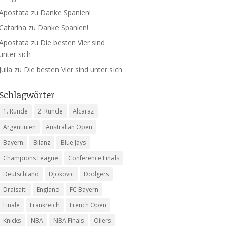
Apostata
zu
Danke Spanien!
Catarina
zu
Danke Spanien!
Apostata
zu
Die besten Vier sind
unter sich
Julia
zu
Die besten Vier sind unter sich
Schlagwörter
1. Runde
2. Runde
Alcaraz
Argentinien
Australian Open
Bayern
Bilanz
Blue Jays
Champions League
Conference Finals
Deutschland
Djokovic
Dodgers
Draisaitl
England
FC Bayern
Finale
Frankreich
French Open
Knicks
NBA
NBA Finals
Oilers