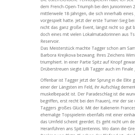
dem French-Open-Triumph bei den Juniorinnen 20
mittlerweile 18-Jährigen, die sich innerhalb eine
vorgespielt hatte. Jetzt der erste Turnier-Sieg b
nicht das ganz große Event, längst nicht so gut
doch eines mit vielen Lokalmatadorinnen aus Ts
Reservoir.
Das Meisterstück machte Tagger schon am Samsta
Barbora Krejikova bezwang. Ihres Zeichens Wimb
triumphiert. In einer Partie Spitz auf Knopf gew
Drüberstreuen siegte Lilli Tagger auch im Finale
Offenbar ist Tagger jetzt der Sprung in die Elite g
einer der Längsten im Feld, ihr Aufschlag demen
muskelbepackt ist. Der Paradeschlag ist die wu
begriffen, erst recht bei den Frauen), mir der si
Taggers großes Glück: Mit der Italienerin France
ehemalige Topspielerin ebenfalls mit einer einh
das Umfeld scheint geerdet. Es geht nicht um d
Heranführen ans Spitzentennis. Wo dann die Gren