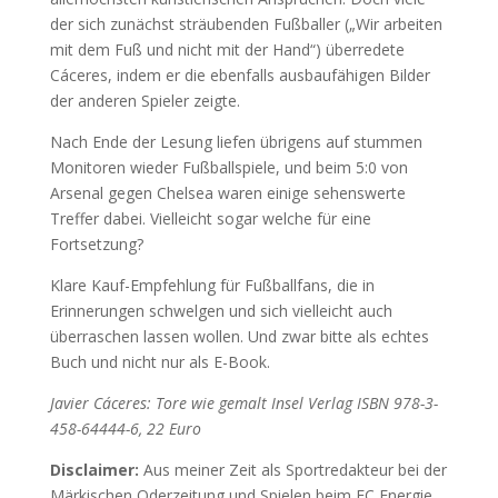
der sich zunächst sträubenden Fußballer („Wir arbeiten
mit dem Fuß und nicht mit der Hand“) überredete
Cáceres, indem er die ebenfalls ausbaufähigen Bilder
der anderen Spieler zeigte.
Nach Ende der Lesung liefen übrigens auf stummen
Monitoren wieder Fußballspiele, und beim 5:0 von
Arsenal gegen Chelsea waren einige sehenswerte
Treffer dabei. Vielleicht sogar welche für eine
Fortsetzung?
Klare Kauf-Empfehlung für Fußballfans, die in
Erinnerungen schwelgen und sich vielleicht auch
überraschen lassen wollen. Und zwar bitte als echtes
Buch und nicht nur als E-Book.
Javier Cáceres: Tore wie gemalt Insel Verlag ISBN 978-3-
458-64444-6, 22 Euro
Disclaimer:
Aus meiner Zeit als Sportredakteur bei der
Märkischen Oderzeitung und Spielen beim FC Energie