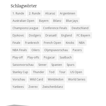
Schlagwörter
1. Runde
2. Runde
Alcaraz
Argentinien
Australian Open
Bayern
Bilanz
Blue Jays
Champions League
Conference Finals
Deutschland
Djokovic
Dodgers
Draisaitl
England
FC Bayern
Finale
Frankreich
French Open
Knicks
NBA
NBA Finals
Oilers
Olympiavorschau
Pacers
Play-off
Play-offs
Pogacar
Saalbach
Saisonvorschau
Sinner
Spanien
Spurs
Stanley Cup
Thunder
Tod
Tour
US Open
Vorschau
Wild Card
Wimbledon
World Series
Yankees
Zverev
Zwischenbilanz