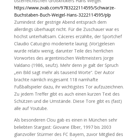
österreichischen Großkritikers Hans Weigel.
https://www.zvab.com/9783222114595/Schwarze-
Buchstaben-Buch-Weigel-Hans-3222114595/plp
Zumindest der gestrige Abend entsprach dem
allerdings überhaupt nicht. Für die Zuschauer war es
höchst unterhaltsam. Cáceres erzählte, der Sportchef
Claudio Catuogno moderierte launig. (Vor)gelesen
wurde relativ wenig, darunter Teile des herrlichen
Vorwortes des argentinischen Weltmeisters Jorge
Valdano (1986, seufz). Mehr denn je galt der Spruch
„ein Bild sagt mehr als tausend Worte“. Der Autor
brachte nämlich insgesamt 118 namhafte
Fußballspieler dazu, ihr wichtigstes Tor aufzuzeichnen.
Zu jedem Treffer gibt es auch einen kurzen Text des
Schützen und die Umstände. Diese Tore gibt es (fast)
alle auf Youtube.
Als besonderen Clou gab es einen in München sehr
beliebten Stargast: Giovane Elber, 1997 bis 2003
glanzvoller Stürmer des FC Bayern, zuvor Mitglied des