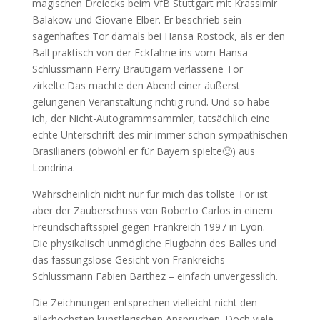
magischen Dreiecks beim VfB Stuttgart mit Krassimir
Balakow und Giovane Elber. Er beschrieb sein
sagenhaftes Tor damals bei Hansa Rostock, als er den
Ball praktisch von der Eckfahne ins vom Hansa-
Schlussmann Perry Bräutigam verlassene Tor
zirkelte.Das machte den Abend einer äußerst
gelungenen Veranstaltung richtig rund. Und so habe
ich, der Nicht-Autogrammsammler, tatsächlich eine
echte Unterschrift des mir immer schon sympathischen
Brasilianers (obwohl er für Bayern spielte🙂) aus
Londrina.
Wahrscheinlich nicht nur für mich das tollste Tor ist
aber der Zauberschuss von Roberto Carlos in einem
Freundschaftsspiel gegen Frankreich 1997 in Lyon.
Die physikalisch unmögliche Flugbahn des Balles und
das fassungslose Gesicht von Frankreichs
Schlussmann Fabien Barthez – einfach unvergesslich.
Die Zeichnungen entsprechen vielleicht nicht den
allerhöchsten künstlerischen Ansprüchen. Doch viele