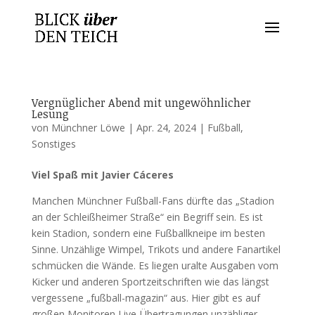
Vergnüglicher Abend mit ungewöhnlicher
Lesung
von
Münchner Löwe
|
Apr. 24, 2024
|
Fußball
,
Sonstiges
Viel Spaß mit Javier Cáceres
Manchen Münchner Fußball-Fans dürfte das „Stadion
an der Schleißheimer Straße“ ein Begriff sein. Es ist
kein Stadion, sondern eine Fußballkneipe im besten
Sinne. Unzählige Wimpel, Trikots und andere Fanartikel
schmücken die Wände. Es liegen uralte Ausgaben vom
Kicker und anderen Sportzeitschriften wie das längst
vergessene „fußball-magazin“ aus. Hier gibt es auf
großen Monitoren Live-Übertragungen unzähliger