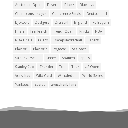
Australian Open
Bayern
Bilanz
Blue Jays
Champions League
Conference Finals
Deutschland
Djokovic
Dodgers
Draisaitl
England
FC Bayern
Finale
Frankreich
French Open
Knicks
NBA
NBA Finals
Oilers
Olympiavorschau
Pacers
Play-off
Play-offs
Pogacar
Saalbach
Saisonvorschau
Sinner
Spanien
Spurs
Stanley Cup
Thunder
Tod
Tour
US Open
Vorschau
Wild Card
Wimbledon
World Series
Yankees
Zverev
Zwischenbilanz