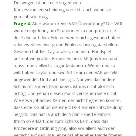
Deswegen ist auch die sogenannte
Konzessionsentscheidung unrecht, auch wenn sie
gerecht sein mag.
Frage 4:
Aber warum keine VAR-Überprüfung? Der VAR
wurde eingeführt, um Situationen zu überprüfen, die
der Schiri auf dem Feld entweder nicht gesehen haben
oder zweitens eine grobe Fehlentscheiung darstellen.
Gesehen hat Mr. Taylor alles, und beim Handspiel
besteht ein großes Ermessen beim SR (das kann und
muss man vielleicht sogar bedauern). Wenn man so
will, haben Taylor und sein SR-Team den VAR perfekt
angewendet. Und auch hier gilt: Nur weil das andere
Schiris oft anders handhaben, ist das nicht plötzlich
richtig. Und genau diesen Punkt verstehen viele nicht.
Wie etwa Johannes Kerner, der nicht begreifen konnte,
dass eine Situation die eine ODER andere Entscheidung
hergibt. Das hat ja auch der Schiri-Experte Patrick
Ittrich so erklärt, der zum Schluss kam, dass das
Prozedere in Ordnung ging, also vor allem auch der
Verzicht auf den VAR, er selbst aber eher Handelfmeter