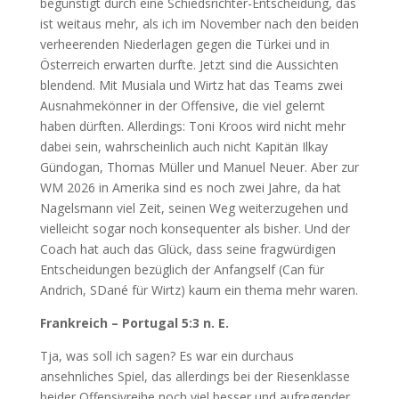
begünstigt durch eine Schiedsrichter-Entscheidung, das
ist weitaus mehr, als ich im November nach den beiden
verheerenden Niederlagen gegen die Türkei und in
Österreich erwarten durfte. Jetzt sind die Aussichten
blendend. Mit Musiala und Wirtz hat das Teams zwei
Ausnahmekönner in der Offensive, die viel gelernt
haben dürften. Allerdings: Toni Kroos wird nicht mehr
dabei sein, wahrscheinlich auch nicht Kapitän Ilkay
Gündogan, Thomas Müller und Manuel Neuer. Aber zur
WM 2026 in Amerika sind es noch zwei Jahre, da hat
Nagelsmann viel Zeit, seinen Weg weiterzugehen und
vielleicht sogar noch konsequenter als bisher. Und der
Coach hat auch das Glück, dass seine fragwürdigen
Entscheidungen bezüglich der Anfangself (Can für
Andrich, SDané für Wirtz) kaum ein thema mehr waren.
Frankreich – Portugal 5:3 n. E.
Tja, was soll ich sagen? Es war ein durchaus
ansehnliches Spiel, das allerdings bei der Riesenklasse
beider Offensivreihe noch viel besser und aufregender