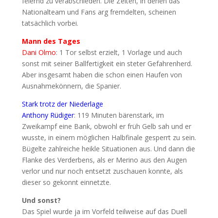
feiernd zu verabschieden. Die Zeiten, in denen das
Nationalteam und Fans arg fremdelten, scheinen
tatsächlich vorbei.
Mann des Tages
Dani Olmo
: 1 Tor selbst erzielt, 1 Vorlage und auch
sonst mit seiner Ballfertigkeit ein steter Gefahrenherd.
Aber insgesamt haben die schon einen Haufen von
Ausnahmekönnern, die Spanier.
Stark trotz der Niederlage
Anthony Rüdiger
: 119 Minuten bärenstark, im
Zweikampf eine Bank, obwohl er früh Gelb sah und er
wusste, in einem möglichen Halbfinale gesperrt zu sein.
Bügelte zahlreiche heikle Situationen aus. Und dann die
Flanke des Verderbens, als er Merino aus den Augen
verlor und nur noch entsetzt zuschauen konnte, als
dieser so gekonnt einnetzte.
Und sonst?
Das Spiel wurde ja im Vorfeld teilweise auf das Duell