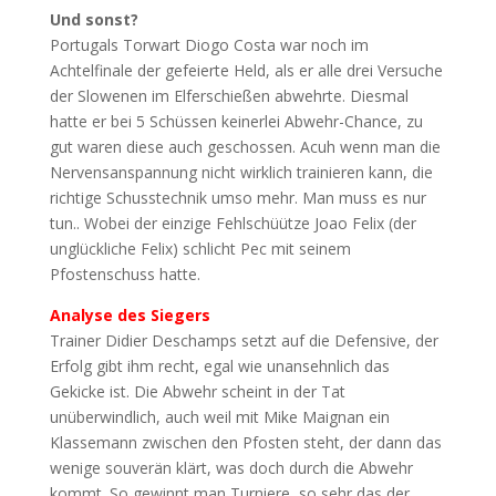
Und sonst?
Portugals Torwart Diogo Costa war noch im
Achtelfinale der gefeierte Held, als er alle drei Versuche
der Slowenen im Elferschießen abwehrte. Diesmal
hatte er bei 5 Schüssen keinerlei Abwehr-Chance, zu
gut waren diese auch geschossen. Acuh wenn man die
Nervensanspannung nicht wirklich trainieren kann, die
richtige Schusstechnik umso mehr. Man muss es nur
tun.. Wobei der einzige Fehlschüütze Joao Felix (der
unglückliche Felix) schlicht Pec mit seinem
Pfostenschuss hatte.
Analyse des Siegers
Trainer Didier Deschamps setzt auf die Defensive, der
Erfolg gibt ihm recht, egal wie unansehnlich das
Gekicke ist. Die Abwehr scheint in der Tat
unüberwindlich, auch weil mit Mike Maignan ein
Klassemann zwischen den Pfosten steht, der dann das
wenige souverän klärt, was doch durch die Abwehr
kommt. So gewinnt man Turniere, so sehr das der