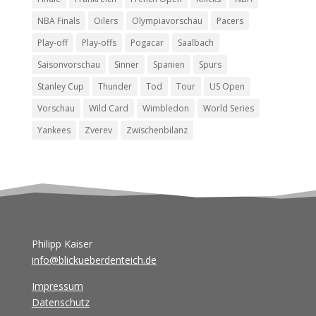
NBA Finals
Oilers
Olympiavorschau
Pacers
Play-off
Play-offs
Pogacar
Saalbach
Saisonvorschau
Sinner
Spanien
Spurs
Stanley Cup
Thunder
Tod
Tour
US Open
Vorschau
Wild Card
Wimbledon
World Series
Yankees
Zverev
Zwischenbilanz
Philipp Kaiser
info@blickueberdenteich.de
Impressum
Datenschutz