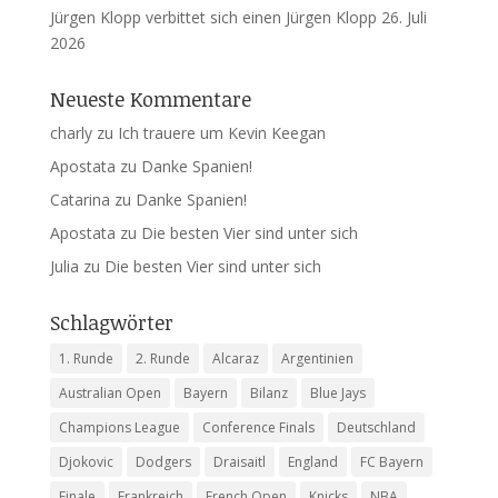
Jürgen Klopp verbittet sich einen Jürgen Klopp
26. Juli
2026
Neueste Kommentare
charly
zu
Ich trauere um Kevin Keegan
Apostata
zu
Danke Spanien!
Catarina
zu
Danke Spanien!
Apostata
zu
Die besten Vier sind unter sich
Julia
zu
Die besten Vier sind unter sich
Schlagwörter
1. Runde
2. Runde
Alcaraz
Argentinien
Australian Open
Bayern
Bilanz
Blue Jays
Champions League
Conference Finals
Deutschland
Djokovic
Dodgers
Draisaitl
England
FC Bayern
Finale
Frankreich
French Open
Knicks
NBA