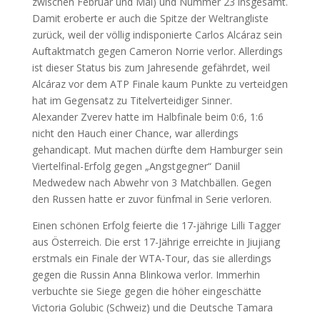
zwischen Februar und Mai) und Nummer 23 insgesamt.
Damit eroberte er auch die Spitze der Weltrangliste
zurück, weil der völlig indisponierte Carlos Alcáraz sein
Auftaktmatch gegen Cameron Norrie verlor. Allerdings
ist dieser Status bis zum Jahresende gefährdet, weil
Alcáraz vor dem ATP Finale kaum Punkte zu verteidgen
hat im Gegensatz zu Titelverteidiger Sinner.
Alexander Zverev hatte im Halbfinale beim 0:6, 1:6
nicht den Hauch einer Chance, war allerdings
gehandicapt. Mut machen dürfte dem Hamburger sein
Viertelfinal-Erfolg gegen „Angstgegner“ Daniil
Medwedew nach Abwehr von 3 Matchbällen. Gegen
den Russen hatte er zuvor fünfmal in Serie verloren.
Einen schönen Erfolg feierte die 17-jährige Lilli Tagger
aus Österreich. Die erst 17-Jährige erreichte in Jiujiang
erstmals ein Finale der WTA-Tour, das sie allerdings
gegen die Russin Anna Blinkowa verlor. Immerhin
verbuchte sie Siege gegen die höher eingeschätte
Victoria Golubic (Schweiz) und die Deutsche Tamara