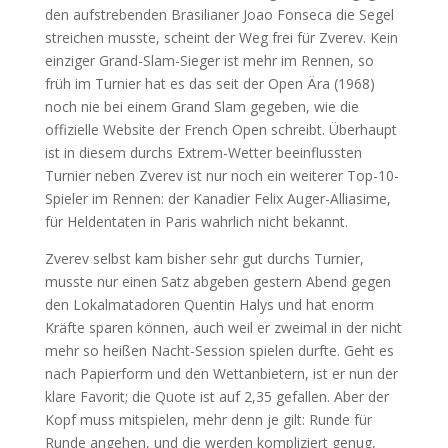
den aufstrebenden Brasilianer Joao Fonseca die Segel
streichen musste, scheint der Weg frei für Zverev. Kein
einziger Grand-Slam-Sieger ist mehr im Rennen, so
früh im Turnier hat es das seit der Open Ära (1968)
noch nie bei einem Grand Slam gegeben, wie die
offizielle Website der French Open schreibt. Überhaupt
ist in diesem durchs Extrem-Wetter beeinflussten
Turnier neben Zverev ist nur noch ein weiterer Top-10-
Spieler im Rennen: der Kanadier Felix Auger-Alliasime,
für Heldentaten in Paris wahrlich nicht bekannt.
Zverev selbst kam bisher sehr gut durchs Turnier,
musste nur einen Satz abgeben gestern Abend gegen
den Lokalmatadoren Quentin Halys und hat enorm
Kräfte sparen können, auch weil er zweimal in der nicht
mehr so heißen Nacht-Session spielen durfte. Geht es
nach Papierform und den Wettanbietern, ist er nun der
klare Favorit; die Quote ist auf 2,35 gefallen. Aber der
Kopf muss mitspielen, mehr denn je gilt: Runde für
Runde angehen, und die werden kompliziert genug,