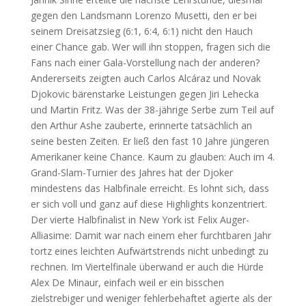
gegen den Landsmann Lorenzo Musetti, den er bei
seinem Dreisatzsieg (6:1, 6:4, 6:1) nicht den Hauch
einer Chance gab. Wer will ihn stoppen, fragen sich die
Fans nach einer Gala-Vorstellung nach der anderen?
Andererseits zeigten auch Carlos Alcáraz und Novak
Djokovic bärenstarke Leistungen gegen Jiri Lehecka
und Martin Fritz. Was der 38-jährige Serbe zum Teil auf
den Arthur Ashe zauberte, erinnerte tatsächlich an
seine besten Zeiten. Er ließ den fast 10 Jahre jüngeren
Amerikaner keine Chance. Kaum zu glauben: Auch im 4.
Grand-Slam-Turnier des Jahres hat der Djoker
mindestens das Halbfinale erreicht. Es lohnt sich, dass
er sich voll und ganz auf diese Highlights konzentriert.
Der vierte Halbfinalist in New York ist Felix Auger-
Alliasime: Damit war nach einem eher furchtbaren Jahr
tortz eines leichten Aufwärtstrends nicht unbedingt zu
rechnen. Im Viertelfinale überwand er auch die Hürde
Alex De Minaur, einfach weil er ein bisschen
zielstrebiger und weniger fehlerbehaftet agierte als der