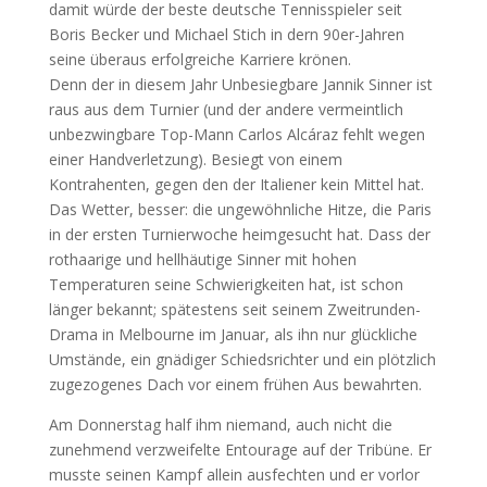
damit würde der beste deutsche Tennisspieler seit
Boris Becker und Michael Stich in dern 90er-Jahren
seine überaus erfolgreiche Karriere krönen.
Denn der in diesem Jahr Unbesiegbare Jannik Sinner ist
raus aus dem Turnier (und der andere vermeintlich
unbezwingbare Top-Mann Carlos Alcáraz fehlt wegen
einer Handverletzung). Besiegt von einem
Kontrahenten, gegen den der Italiener kein Mittel hat.
Das Wetter, besser: die ungewöhnliche Hitze, die Paris
in der ersten Turnierwoche heimgesucht hat. Dass der
rothaarige und hellhäutige Sinner mit hohen
Temperaturen seine Schwierigkeiten hat, ist schon
länger bekannt; spätestens seit seinem Zweitrunden-
Drama in Melbourne im Januar, als ihn nur glückliche
Umstände, ein gnädiger Schiedsrichter und ein plötzlich
zugezogenes Dach vor einem frühen Aus bewahrten.
Am Donnerstag half ihm niemand, auch nicht die
zunehmend verzweifelte Entourage auf der Tribüne. Er
musste seinen Kampf allein ausfechten und er vorlor