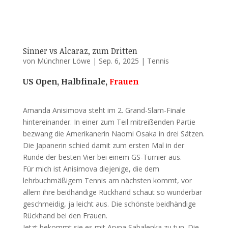
Sinner vs Alcaraz, zum Dritten
von
Münchner Löwe
|
Sep. 6, 2025
|
Tennis
US Open, Halbfinale,
Frauen
Amanda Anisimova steht im 2. Grand-Slam-Finale
hintereinander. In einer zum Teil mitreißenden Partie
bezwang die Amerikanerin Naomi Osaka in drei Sätzen.
Die Japanerin schied damit zum ersten Mal in der
Runde der besten Vier bei einem GS-Turnier aus.
Für mich ist Anisimova diejenige, die dem
lehrbuchmäßigem Tennis am nächsten kommt, vor
allem ihre beidhändige Rückhand schaut so wunderbar
geschmeidig, ja leicht aus. Die schönste beidhändige
Rückhand bei den Frauen.
Jetzt bekommt sie es mit Aryna Sabalenka zu tun. Die