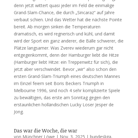
denn jetzt wittert quasi jeder im Feld die einmalige
Grand-Slam-Chance, die durch „Sincaraz“ auf Jahre
verbaut schien. Und das Wetter hat die nächste Pointe
bereit. Ab morgen sinken die Temperaturen
dramatisch, es wird regnerisch und kühl, und damit
wird der Sport ein ganz anderer, die Bälle schwerer, die
Plätze langsamer. Was Zverev wiederum gar nicht
entgegenkommt, denn der Hamburger liebt die Hitze
(Hamburger liebt Hitze: ein Treppenwitz für sich), die
jetzt aber verschwindet. Bevor „wir“ also schon den
ersten Grand-Slam-Triumph eines deutschen Mannes
im Einzel feiern seit Boris Beckers Triumph in
Melbourne 1996, sind noch 4 sehr komplizierte Spiele
zu bewältigen, das erste am Sonntag gegen den
erstaunlichen holländischen Lucky Loser Jesper de
Jong.
Das war die Woche, die war
von
Münchner Löwe
|
Nov. 3, 2025
|
bundesliga
,