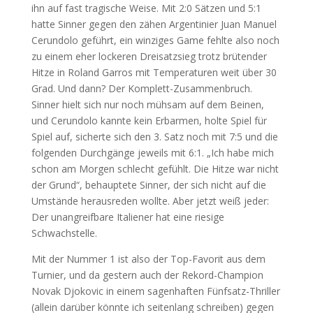
ihn auf fast tragische Weise. Mit 2:0 Sätzen und 5:1
hatte Sinner gegen den zähen Argentinier Juan Manuel
Cerundolo geführt, ein winziges Game fehlte also noch
zu einem eher lockeren Dreisatzsieg trotz brütender
Hitze in Roland Garros mit Temperaturen weit über 30
Grad. Und dann? Der Komplett-Zusammenbruch.
Sinner hielt sich nur noch mühsam auf dem Beinen,
und Cerundolo kannte kein Erbarmen, holte Spiel für
Spiel auf, sicherte sich den 3. Satz noch mit 7:5 und die
folgenden Durchgänge jeweils mit 6:1. „Ich habe mich
schon am Morgen schlecht gefühlt. Die Hitze war nicht
der Grund“, behauptete Sinner, der sich nicht auf die
Umstände herausreden wollte. Aber jetzt weiß jeder:
Der unangreifbare Italiener hat eine riesige
Schwachstelle.
Mit der Nummer 1 ist also der Top-Favorit aus dem
Turnier, und da gestern auch der Rekord-Champion
Novak Djokovic in einem sagenhaften Fünfsatz-Thriller
(allein darüber könnte ich seitenlang schreiben) gegen