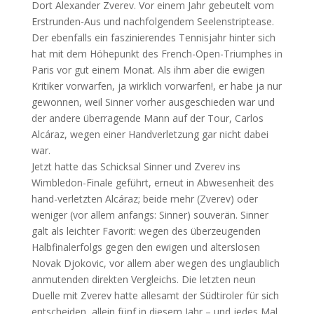
Dort Alexander Zverev. Vor einem Jahr gebeutelt vom
Erstrunden-Aus und nachfolgendem Seelenstriptease.
Der ebenfalls ein faszinierendes Tennisjahr hinter sich
hat mit dem Höhepunkt des French-Open-Triumphes in
Paris vor gut einem Monat. Als ihm aber die ewigen
Kritiker vorwarfen, ja wirklich vorwarfen!, er habe ja nur
gewonnen, weil Sinner vorher ausgeschieden war und
der andere überragende Mann auf der Tour, Carlos
Alcáraz, wegen einer Handverletzung gar nicht dabei
war.
Jetzt hatte das Schicksal Sinner und Zverev ins
Wimbledon-Finale geführt, erneut in Abwesenheit des
hand-verletzten Alcáraz; beide mehr (Zverev) oder
weniger (vor allem anfangs: Sinner) souverän. Sinner
galt als leichter Favorit: wegen des überzeugenden
Halbfinalerfolgs gegen den ewigen und alterslosen
Novak Djokovic, vor allem aber wegen des unglaublich
anmutenden direkten Vergleichs. Die letzten neun
Duelle mit Zverev hatte allesamt der Südtiroler für sich
entscheiden, allein fünf in diesem Jahr – und jedes Mal