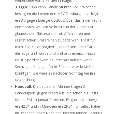
Pleitenserie von 5 Partien in Folge.
3. Liga
: 1860 kann Tabellenführer: Vor 2 Wochen
besiegten die Löwen den MSV Duisburg, jetzt folgte
ein 3:0 gegen Energie Cottbus. Über das leider kaum
eine sprach, weil ein Volltrottel in der 2. Halbzeit
glaubte, den Gästespieler mit Affenlauten und
rassistischen Brüllereinen zu bedenken. Trost für
mich: Die Kurve reagierte, identifizierte den Täter,
der abgeführt wurde und brüllte ihrerseits: „Nazis
raus!“ Sportlich wäre es jetzt halt hübsch, wenn
Sechzig auch gegen Nicht-Spitzenreiter bestehen
könntgen, wie wäre es nächsten Sonntag bei Jan
Regensburg?
Handball
: Die deutschen Männer trugen 2
Länderspiele gegen Island aus, die schon als Tests
für die EM im Januar firmieren. Es gab in Nürnberg
ein 42:31 und in München ein 29:31. Ich selbst halbe
nix gesehen, aber: Nach der überzeugenden Leistung