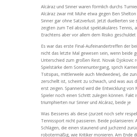
Alcáraz und Sinner waren förmlich durchs Turnie
Alcáraz zwar mit Mühe etwa gegen Ben Shelton u
Sinner gar ohne Satzverlust. Jetzt duellierten si
zeigten zum Teil absolut spektakuläres Tennis, al
Erachtens aber vor allem dem Risiko geschuldet
Es war das erste Final-Aufeinandertreffen der be
nicht das letzte Mal gewesen sein, wenn beide g
Unterschied zum großen Rest. Novak Djokovic r
Spielstärke dem Sonnenuntergang, sprich Karrier
Tsitsipas, mittlerweile auch Medwedew), die zu
zerschellt ist, scheint zu schwach, und was aus 
erst zeigen. Spannend wird die Entwicklung von 
Spieler noch einen Schritt zulegen können. Fakt
triumphierten nur Sinner und Alcáraz, beide je
Was Besseres als diese (zurzeit noch sehr respek
Tennissport nicht passieren. Beide polarisieren: 
Schlägen, die einen staunend und juchzend zurüc
robotermäßig, wie Kritiker monieren. Am Ende die