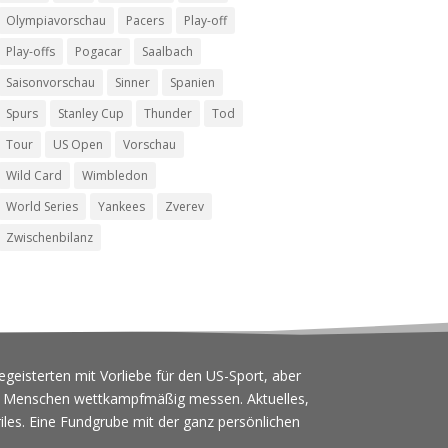
Olympiavorschau
Pacers
Play-off
Play-offs
Pogacar
Saalbach
Saisonvorschau
Sinner
Spanien
Spurs
Stanley Cup
Thunder
Tod
Tour
US Open
Vorschau
Wild Card
Wimbledon
World Series
Yankees
Zverev
Zwischenbilanz
egeisterten mit Vorliebe für den US-Sport, aber
ch Menschen wettkampfmäßig messen. Aktuelles,
iles. Eine Fundgrube mit der ganz persönlichen