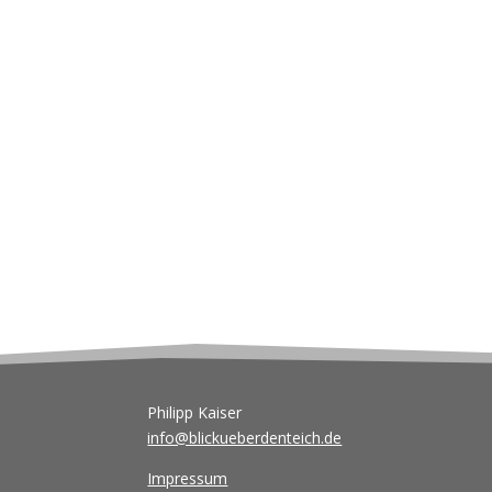
Philipp Kaiser
info@blickueberdenteich.de
Impressum