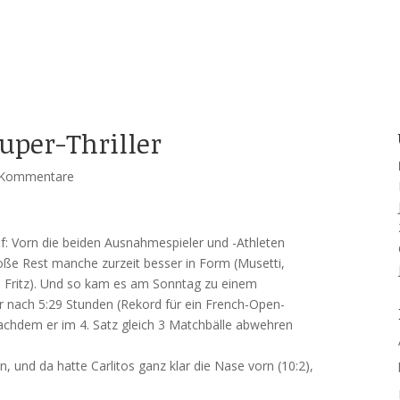
uper-Thriller
 Kommentare
 auf: Vorn die beiden Ausnahmespieler und -Athleten
roße Rest manche zurzeit besser in Form (Musetti,
, Fritz). Und so kam es am Sonntag zu einem
er nach 5:29 Stunden (Rekord für ein French-Open-
 nachdem er im 4. Satz gleich 3 Matchbälle abwehren
 und da hatte Carlitos ganz klar die Nase vorn (10:2),