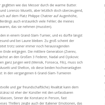
r geglitten wie das Messer durch die warme Butter.
nd Lorenzo Musetti, aber letztlich doch überzeugend,
e sich auf dem Platz Philippe Chatrier auf Augenhöhe,
lerdings auch erstaunlich viele Fehler; die meines
 waren, das sie nehmen (mussten).
iden in einem Grand-Slam-Turnier, und es dürfte längst
esund und bei Laune bleiben. Zu groß scheint der
eitet trotz seiner immer noch herausragenden
e-Ende entgegen. Die mittlere Generation (Zverev,
nächst an den Großen 3 Federer, Nadal und Djokovic
den ganz Jungen wird (Mensik, Fonseca, Fils), muss sich
Musetti und Shelton, ob diese beiden hochveranlagten
 ist: In den vergangenen 6 Grand-Slam-Turnieren
tvolle und gar freundschaftliche) Rivalität kann dem
Alcáraz ist eher der Künstler mit den unfassbaren
klassen, Sinner die Konstanz in Person, fast
ses Thrillers zeigte auch der Italiener Emotionen, das