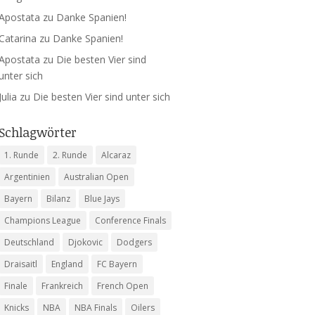
Apostata
zu
Danke Spanien!
Catarina
zu
Danke Spanien!
Apostata
zu
Die besten Vier sind
unter sich
Julia
zu
Die besten Vier sind unter sich
Schlagwörter
1. Runde
2. Runde
Alcaraz
Argentinien
Australian Open
Bayern
Bilanz
Blue Jays
Champions League
Conference Finals
Deutschland
Djokovic
Dodgers
Draisaitl
England
FC Bayern
Finale
Frankreich
French Open
Knicks
NBA
NBA Finals
Oilers