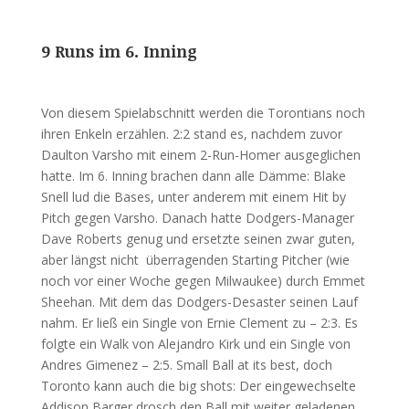
9 Runs im 6. Inning
Von diesem Spielabschnitt werden die Torontians noch
ihren Enkeln erzählen. 2:2 stand es, nachdem zuvor
Daulton Varsho mit einem 2-Run-Homer ausgeglichen
hatte. Im 6. Inning brachen dann alle Dämme: Blake
Snell lud die Bases, unter anderem mit einem Hit by
Pitch gegen Varsho. Danach hatte Dodgers-Manager
Dave Roberts genug und ersetzte seinen zwar guten,
aber längst nicht überragenden Starting Pitcher (wie
noch vor einer Woche gegen Milwaukee) durch Emmet
Sheehan. Mit dem das Dodgers-Desaster seinen Lauf
nahm. Er ließ ein Single von Ernie Clement zu – 2:3. Es
folgte ein Walk von Alejandro Kirk und ein Single von
Andres Gimenez – 2:5. Small Ball at its best, doch
Toronto kann auch die big shots: Der eingewechselte
Addison Barger drosch den Ball mit weiter geladenen