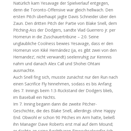
Natürlich kam Yesavage der Spielverlauf entgegen,
denn die Toronto-Offensive war gleich hellwach. Den
ersten Pitch überhaupt jagte Davis Schneider über den
Zaun. Den dritten Pitch der Partie von Blake Snell, dem
Pitching-Ass der Dodgers, sandte Vlad Guerrero jr. per
Homerun in die Zuschauertribüne – 2:0. Seine
unglaubliche Coolness bewies Yesavage, dass er den
Homerun von Kiké Hernández (ja, es gibt zwei von den
Hernandez‘, nicht verwandt) seelenruhig zur Kennnis
nahm und danach Alex Call und Shohei Ohtani
ausmachte.
Auch Snell fing sich, musste zunächst nur den Run nach
einen Sacrifice Fly hinnehmen, sodass es bis Anfang
des 7. Innings beim 1:3-Rückstand der Dodgers blieb,
im Baseball ein Nichts.
Im 7. Inning begann dann die zweite Pitcher-
Geschichte, die des Blake Snell, allerdings ohne Happy
End. Obwohl er schon 90 Pitches im Arm hatte, beließ
ihn Manager Dave Roberts erst mal auf dem Mound;
er dachte an seine furchtbaren Einwechselwerfer (ich