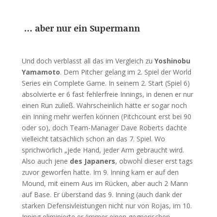
… aber nur ein Supermann
Und doch verblasst all das im Vergleich zu
Yoshinobu
Yamamoto
. Dem Pitcher gelang im 2. Spiel der World
Series ein Complete Game. In seinem 2. Start (Spiel 6)
absolvierte er 6 fast fehlerfreie Innings, in denen er nur
einen Run zuließ. Wahrscheinlich hätte er sogar noch
ein Inning mehr werfen können (Pitchcount erst bei 90
oder so), doch Team-Manager Dave Roberts dachte
vielleicht tatsächlich schon an das 7. Spiel. Wo
sprichwörlich „jede Hand, jeder Arm gebraucht wird.
Also auch jene
des Japaners
, obwohl dieser erst tags
zuvor geworfen hatte. Im 9. Inning kam er auf den
Mound, mit einem Aus im Rücken, aber auch 2 Mann
auf Base. Er überstand das 9. Inning (auch dank der
starken Defensivleistungen nicht nur von Rojas, im 10.
Inning eliminierte er (immer einen gegnerischen