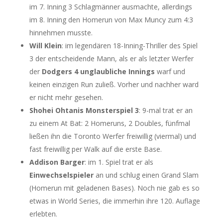
im 7. Inning 3 Schlagmänner ausmachte, allerdings
im 8. Inning den Homerun von Max Muncy zum 4:3
hinnehmen musste.
Will Klein
: im legendären 18-Inning-Thriller des Spiel
3 der entscheidende Mann, als er als letzter Werfer
der
Dodgers 4 unglaubliche Innings
warf und
keinen einzigen Run zuließ. Vorher und nachher ward
er nicht mehr gesehen.
Shohei Ohtanis Monsterspiel 3
: 9-mal trat er an
zu einem At Bat: 2 Homeruns, 2 Doubles, fünfmal
ließen ihn die Toronto Werfer freiwillig (viermal) und
fast freiwillig per Walk auf die erste Base.
Addison Barger
: im 1. Spiel trat er als
Einwechselspieler
an und schlug einen Grand Slam
(Homerun mit geladenen Bases). Noch nie gab es so
etwas in World Series, die immerhin ihre 120. Auflage
erlebten.