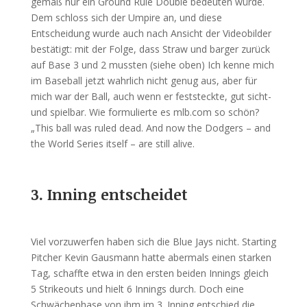
gemäß nur ein Ground Rule Double bedeuten würde.
Dem schloss sich der Umpire an, und diese
Entscheidung wurde auch nach Ansicht der Videobilder
bestätigt: mit der Folge, dass Straw und barger zurück
auf Base 3 und 2 mussten (siehe oben) Ich kenne mich
im Baseball jetzt wahrlich nicht genug aus, aber für
mich war der Ball, auch wenn er feststeckte, gut sicht-
und spielbar. Wie formulierte es mlb.com so schön?
„This ball was ruled dead. And now the Dodgers – and
the World Series itself – are still alive.
3. Inning entscheidet
Viel vorzuwerfen haben sich die Blue Jays nicht. Starting
Pitcher Kevin Gausmann hatte abermals einen starken
Tag, schaffte etwa in den ersten beiden Innings gleich
5 Strikeouts und hielt 6 Innings durch. Doch eine
Schwächephase von ihm im 3. Inning entschied die