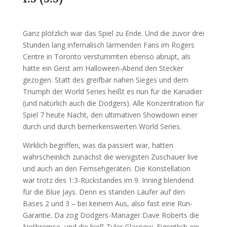
Ganz plötzlich war das Spiel zu Ende. Und die zuvor drei
Stunden lang infernalisch lärmenden Fans im Rogers
Centre in Toronto verstummten ebenso abrupt, als
hätte ein Geist am Halloween-Abend den Stecker
gezogen. Statt des greifbar nahen Sieges und dem
Triumph der World Series heißt es nun für die Kanadier
(und natürlich auch die Dodgers). Alle Konzentration für
Spiel 7 heute Nacht, den ultimativen Showdown einer
durch und durch bemerkenswerten World Series.
Wirklich begriffen, was da passiert war, hatten
wahrscheinlich zunächst die wenigsten Zuschauer live
und auch an den Fernsehgeräten. Die Konstellation
war trotz des 1:3-Rückstandes im 9. Inning blendend
für die Blue Jays. Denn es standen Läufer auf den
Bases 2 und 3 – bei keinem Aus, also fast eine Run-
Garantie. Da zog Dodgers-Manager Dave Roberts die
Notbremse, und die hieß Tyler Glasnow. Eigentlich ein