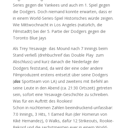
Series gegen die Yankees und auch im 1. Spiel gegen
die Dodgers. Doch niemand konnte erwarten, dass er
in einem World-Series-Spiel Historisches würde zeigen.
Wie Mittwochnacht in Los Angeles (natürlich, die
Filmstadt!) bei der 5. Partie der Dodgers gegen die
Toronto Blue Jays
Als Trey Yesavage das Mound nach 7 Innings beim
Stand verließ (drehbuchreif das Double Play zum
Abschluss) und kurz danach die Niederlage der
Dodgers feststand, da wird der eine oder andere
Filmproduzent erstens entsetzt über seine Dodgers
(
das
Sportteam von LA) und zweitens mit Befehl an
seine Leute in den Abend (ca. 21:30 Ortszeit) getreten
sein, sofort eine Yesavage-Geschichte zu schreiben.
Was für ein Auftritt des Rookies!
Schon in nüchternen Zahlen beeindruckend-unfassbar:
7.0 Innings, 3 Hits, 1 Earned Run (der Homerun von
Kiké Hernandez), 0 Walks, dafür 12 Strikeouts, Rookie-
Rekord und die sechstmeisten ever in einem World-