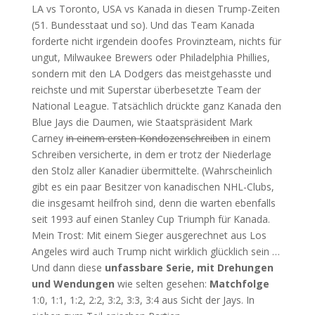
LA vs Toronto, USA vs Kanada in diesen Trump-Zeiten
(51. Bundesstaat und so). Und das Team Kanada
forderte nicht irgendein doofes Provinzteam, nichts für
ungut, Milwaukee Brewers oder Philadelphia Phillies,
sondern mit den LA Dodgers das meistgehasste und
reichste und mit Superstar überbesetzte Team der
National League. Tatsächlich drückte ganz Kanada den
Blue Jays die Daumen, wie Staatspräsident Mark
Carney
in einem ersten Kondozenschreiben
in einem
Schreiben versicherte, in dem er trotz der Niederlage
den Stolz aller Kanadier übermittelte. (Wahrscheinlich
gibt es ein paar Besitzer von kanadischen NHL-Clubs,
die insgesamt heilfroh sind, denn die warten ebenfalls
seit 1993 auf einen Stanley Cup Triumph für Kanada.
Mein Trost: Mit einem Sieger ausgerechnet aus Los
Angeles wird auch Trump nicht wirklich glücklich sein …
Und dann diese
unfassbare Serie, mit Drehungen
und Wendungen
wie selten gesehen:
Matchfolge
1:0, 1:1, 1:2, 2:2, 3:2, 3:3, 3:4 aus Sicht der Jays. In