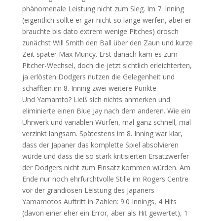
phänomenale Leistung nicht zum Sieg. Im 7. Inning
(eigentlich sollte er gar nicht so lange werfen, aber er
brauchte bis dato extrem wenige Pitches) drosch
zunächst Will Smith den Ball über den Zaun und kurze
Zeit später Max Muncy. Erst danach kam es zum
Pitcher-Wechsel, doch die jetzt sichtlich erleichterten,
ja erlösten Dodgers nutzen die Gelegenheit und
schafften im 8. Inning zwei weitere Punkte.
Und Yamamto? Ließ sich nichts anmerken und
eliminierte einen Blue Jay nach dem anderen. Wie ein
Uhrwerk und variablen Würfen, mal ganz schnell, mal
verzinkt langsam. Spätestens im 8. Inning war klar,
dass der Japaner das komplette Spiel absolvieren
würde und dass die so stark kritisierten Ersatzwerfer
der Dodgers nicht zum Einsatz kommen würden. Am
Ende nur noch ehrfurchtvolle Stille im Rogers Centre
vor der grandiosen Leistung des Japaners
Yamamotos Auftritt in Zahlen: 9.0 Innings, 4 Hits
(davon einer eher ein Error, aber als Hit gewertet), 1