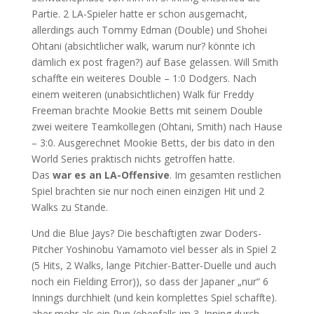
Partie. 2 LA-Spieler hatte er schon ausgemacht,
allerdings auch Tommy Edman (Double) und Shohei
Ohtani (absichtlicher walk, warum nur? könnte ich
dämlich ex post fragen?) auf Base gelassen. Will Smith
schaffte ein weiteres Double – 1:0 Dodgers. Nach
einem weiteren (unabsichtlichen) Walk für Freddy
Freeman brachte Mookie Betts mit seinem Double
zwei weitere Teamkollegen (Ohtani, Smith) nach Hause
– 3:0. Ausgerechnet Mookie Betts, der bis dato in den
World Series praktisch nichts getroffen hatte.
Das
war es an LA-Offensive
. Im gesamten restlichen
Spiel brachten sie nur noch einen einzigen Hit und 2
Walks zu Stande.
Und die Blue Jays? Die beschäftigten zwar Doders-
Pitcher Yoshinobu Yamamoto viel besser als in Spiel 2
(5 Hits, 2 Walks, lange Pitchier-Batter-Duelle und auch
noch ein Fielding Error)), so dass der Japaner „nur“ 6
Innings durchhielt (und kein komplettes Spiel schaffte).
aber mehr als ein Run (ebenfalls im 3. Inning durch