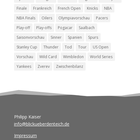
Finale
Frankreich
French Open
Knicks
NBA
NBA Finals
Oilers
Olympiavorschau
Pacers
Play-off
Play-offs
Pogacar
Saalbach
Saisonvorschau
Sinner
Spanien
Spurs
Stanley Cup
Thunder
Tod
Tour
US Open
Vorschau
Wild Card
Wimbledon
World Series
Yankees
Zverev
Zwischenbilanz
Philipp Kaiser
info@blickueberdenteich.de
Impressum