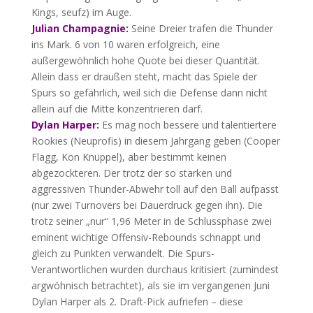
Kings, seufz) im Auge.
Julian Champagnie:
Seine Dreier trafen die Thunder
ins Mark. 6 von 10 waren erfolgreich, eine
außergewöhnlich hohe Quote bei dieser Quantität.
Allein dass er draußen steht, macht das Spiele der
Spurs so gefährlich, weil sich die Defense dann nicht
allein auf die Mitte konzentrieren darf.
Dylan Harper:
Es mag noch bessere und talentiertere
Rookies (Neuprofis) in diesem Jahrgang geben (Cooper
Flagg, Kon Knüppel), aber bestimmt keinen
abgezockteren. Der trotz der so starken und
aggressiven Thunder-Abwehr toll auf den Ball aufpasst
(nur zwei Turnovers bei Dauerdruck gegen ihn). Die
trotz seiner „nur“ 1,96 Meter in de Schlussphase zwei
eminent wichtige Offensiv-Rebounds schnappt und
gleich zu Punkten verwandelt. Die Spurs-
Verantwortlichen wurden durchaus kritisiert (zumindest
argwöhnisch betrachtet), als sie im vergangenen Juni
Dylan Harper als 2. Draft-Pick aufriefen – diese