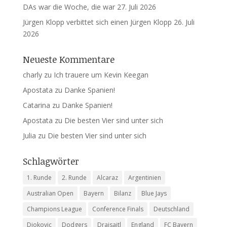
DAs war die Woche, die war
27. Juli 2026
Jürgen Klopp verbittet sich einen Jürgen Klopp
26. Juli
2026
Neueste Kommentare
charly
zu
Ich trauere um Kevin Keegan
Apostata
zu
Danke Spanien!
Catarina
zu
Danke Spanien!
Apostata
zu
Die besten Vier sind unter sich
Julia
zu
Die besten Vier sind unter sich
Schlagwörter
1. Runde
2. Runde
Alcaraz
Argentinien
Australian Open
Bayern
Bilanz
Blue Jays
Champions League
Conference Finals
Deutschland
Djokovic
Dodgers
Draisaitl
England
FC Bayern