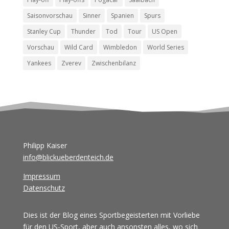
Saisonvorschau
Sinner
Spanien
Spurs
Stanley Cup
Thunder
Tod
Tour
US Open
Vorschau
Wild Card
Wimbledon
World Series
Yankees
Zverev
Zwischenbilanz
Philipp Kaiser
info@blickueberdenteich.de
Impressum
Datenschutz
Dies ist der Blog eines Sportbegeisterten mit Vorliebe
für den US-Sport, aber auch ansonsten alles, wo sich