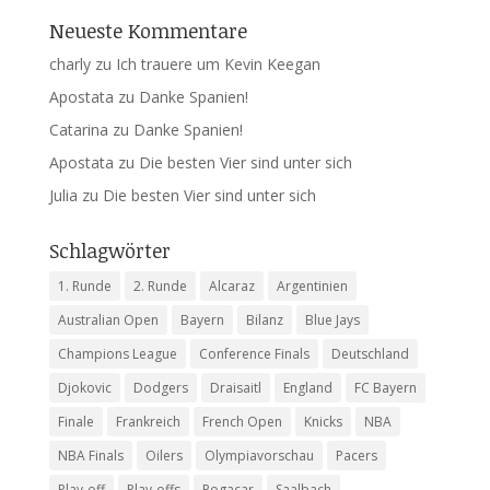
Neueste Kommentare
charly
zu
Ich trauere um Kevin Keegan
Apostata
zu
Danke Spanien!
Catarina
zu
Danke Spanien!
Apostata
zu
Die besten Vier sind unter sich
Julia
zu
Die besten Vier sind unter sich
Schlagwörter
1. Runde
2. Runde
Alcaraz
Argentinien
Australian Open
Bayern
Bilanz
Blue Jays
Champions League
Conference Finals
Deutschland
Djokovic
Dodgers
Draisaitl
England
FC Bayern
Finale
Frankreich
French Open
Knicks
NBA
NBA Finals
Oilers
Olympiavorschau
Pacers
Play-off
Play-offs
Pogacar
Saalbach