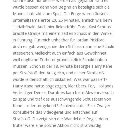
konnte also nur besser werden als geglaubt. Und es
wurde besser, denn von Beginn an beteiligte sich die
Mannschaft aktiv am Spiel. Die Folge waren äußerst
unterhaltsame erste 20, 25 Minuten, ähnlich wie beim
1. Halbfinale. Auch hier fielen frühe Tore: Xavi Simons
brachte Oranje mit einem satten Schuss in den Winkel
in Führung. Für mich unhaltbar für Jordan Pickford,
doch es gab wenige, die dem Schlussmann eine Schuld
atestierten, vielleicht auch einfach aus Gewohnheit,
weil englische Torhüter grundsätzlich Schuld haben
müssen. Schon in der 18. Minute besorgte Harry Kane
per Strafstoß den Ausgleich, und dieser Strafstoß
wurde leidenschaftlich diskutiert. Was war passiert?
Harry Kane hatte abgezogen, klar übers Tor, Hollands
Verteidiger Denzel Dumfries kam beim Abwehrversuch
zu spät und traf das ausschwingende Schussbein von
Kane – oder umgekehrt?. Schiedsrichter Felix Zwayer
konsultierte das Videogerät und entschied auf
Strafstoß. Da zeigt sich der Wandel der Regel, denn
früher wäre eine solche Aktion nicht strafwürdig