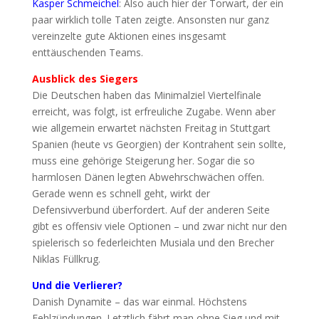
Kasper Schmeichel
: Also auch hier der Torwart, der ein
paar wirklich tolle Taten zeigte. Ansonsten nur ganz
vereinzelte gute Aktionen eines insgesamt
enttäuschenden Teams.
Ausblick des Siegers
Die Deutschen haben das Minimalziel Viertelfinale
erreicht, was folgt, ist erfreuliche Zugabe. Wenn aber
wie allgemein erwartet nächsten Freitag in Stuttgart
Spanien (heute vs Georgien) der Kontrahent sein sollte,
muss eine gehörige Steigerung her. Sogar die so
harmlosen Dänen legten Abwehrschwächen offen.
Gerade wenn es schnell geht, wirkt der
Defensivverbund überfordert. Auf der anderen Seite
gibt es offensiv viele Optionen – und zwar nicht nur den
spielerisch so federleichten Musiala und den Brecher
Niklas Füllkrug.
Und die Verlierer?
Danish Dynamite – das war einmal. Höchstens
Fehlzündungen. Letztlich fährt man ohne Sieg und mit