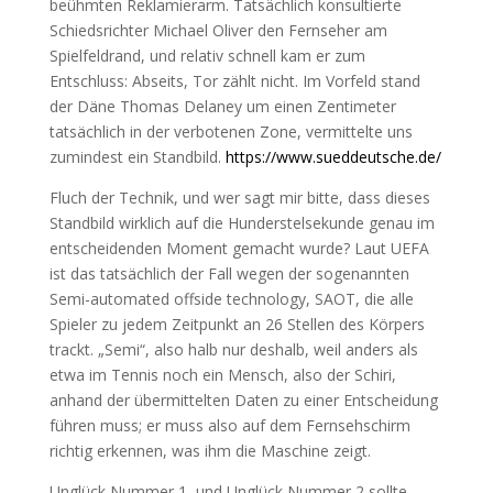
beühmten Reklamierarm. Tatsächlich konsultierte
Schiedsrichter Michael Oliver den Fernseher am
Spielfeldrand, und relativ schnell kam er zum
Entschluss: Abseits, Tor zählt nicht. Im Vorfeld stand
der Däne Thomas Delaney um einen Zentimeter
tatsächlich in der verbotenen Zone, vermittelte uns
zumindest ein Standbild.
https://www.sueddeutsche.de/
Fluch der Technik, und wer sagt mir bitte, dass dieses
Standbild wirklich auf die Hunderstelsekunde genau im
entscheidenden Moment gemacht wurde? Laut UEFA
ist das tatsächlich der Fall wegen der sogenannten
Semi-automated offside technology, SAOT, die alle
Spieler zu jedem Zeitpunkt an 26 Stellen des Körpers
trackt. „Semi“, also halb nur deshalb, weil anders als
etwa im Tennis noch ein Mensch, also der Schiri,
anhand der übermittelten Daten zu einer Entscheidung
führen muss; er muss also auf dem Fernsehschirm
richtig erkennen, was ihm die Maschine zeigt.
Unglück Nummer 1, und Unglück Nummer 2 sollte