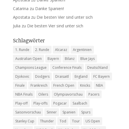
Catarina
zu
Danke Spanien!
Apostata
zu
Die besten Vier sind unter sich
Julia
zu
Die besten Vier sind unter sich
Schlagwörter
1. Runde
2. Runde
Alcaraz
Argentinien
Australian Open
Bayern
Bilanz
Blue Jays
Champions League
Conference Finals
Deutschland
Djokovic
Dodgers
Draisaitl
England
FC Bayern
Finale
Frankreich
French Open
Knicks
NBA
NBA Finals
Oilers
Olympiavorschau
Pacers
Play-off
Play-offs
Pogacar
Saalbach
Saisonvorschau
Sinner
Spanien
Spurs
Stanley Cup
Thunder
Tod
Tour
US Open