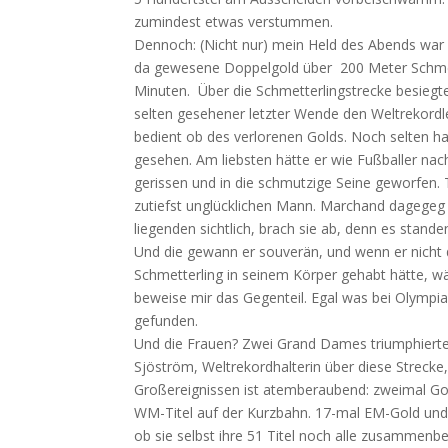
zumindest etwas verstummen.
Dennoch: (Nicht nur) mein Held des Abends war
da gewesene Doppelgold über 200 Meter Schmet
Minuten. Über die Schmetterlingstrecke besiegt
selten gesehener letzter Wende den Weltrekordler
bedient ob des verlorenen Golds. Noch selten h
gesehen. Am liebsten hätte er wie Fußballer nac
gerissen und in die schmutzige Seine geworfen. T
zutiefst unglücklichen Mann. Marchand dagegeg
liegenden sichtlich, brach sie ab, denn es stan
Und die gewann er souverän, und wenn er nicht
Schmetterling in seinem Körper gehabt hätte,
beweise mir das Gegenteil. Egal was bei Olympia
gefunden.
Und die Frauen? Zwei Grand Dames triumphierte
Sjöström, Weltrekordhalterin über diese Strecke, 
Großereignissen ist atemberaubend: zweimal Go
WM-Titel auf der Kurzbahn. 17-mal EM-Gold und
ob sie selbst ihre 51 Titel noch alle zusammenb