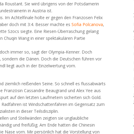
a Roustant. Sie wird übrigens von der Potsdamerin
destrainerin in Austria ist.
s. Im Achtelfinale holte er gegen den Franzosen Felix
 aber doch mit 3:4. Besser machte es
Sofia Polcanova
,
tte Szocs siegte. Eine Riesen-Überraschung gelang
 Chuqin Wang in einer spektakulären Partie
t doch immer so, sagt der Olympia-Kenner. Doch
n, sondern die Dänen. Doch die Deutschen führen vor
l liegt auch in der Einzelwertung vorn.
nd ziemlich reißenden Seine. So schnell es flussabwärts
ie Französin Cassandre Beaugrand und Alex Yee aus
purt auf den letzten Laufmetern sicherten sich Gold.
m Radfahren ist Windschattenfahren im Gegensatz zum
alisten in dieser Teilsdisziplin.
llen und Steilwänden zeigten sie unglaubliche
ndig und freifüßig. Am Ende hatten die Chinesin
ie Nase vorn. Mir persönlich hat die Vorstellung von