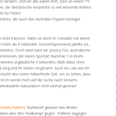
ren Kindern. Und wir alle wären froh, Dich an einem TV-
er, die fantastische eloquente so viel wissende Andrea
ld für Petko!
Zverev, der auch den Australier Popyrin besiegte.
on Gold träumen. Hatte sie doch im Canadier mit einem
um mehr als 6 Sekunden. Dementsprechend jubelte sie,
tarteten. Doch dann kam sie: Jessica Fox, australische
immerinnen, der klaren Sportart Nummer 1 in ihrem
m weitere unglaubliche 4 Sekunden, blieb dabei ohne
-Sieg und ihr viertes insgesamt. Auch ein Laie wie ich
braucht also keine mitlaufende Zeit, um zu sehen, dass
, und ich werde mich auf die Suche nach Streams
ktakulären Kanuslalom nicht einmal ignoriert
chaela Polleres
. Buttkereit gewann das direkte
or dann aber den Finalkampf gegen . Polleres dagegen