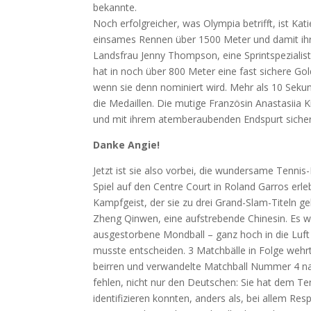
bekannte.
Noch erfolgreicher, was Olympia betrifft, ist K
einsames Rennen über 1500 Meter und damit ihr 
Landsfrau Jenny Thompson, eine Sprintspezialist
hat in noch über 800 Meter eine fast sichere Gol
wenn sie denn nominiert wird. Mehr als 10 Sek
die Medaillen. Die mutige Französin Anastasiia Ki
und mit ihrem atemberaubenden Endspurt sicher
Danke Angie!
Jetzt ist sie also vorbei, die wundersame Tennis-
Spiel auf den Centre Court in Roland Garros erl
Kampfgeist, der sie zu drei Grand-Slam-Titeln ge
Zheng Qinwen, eine aufstrebende Chinesin. Es w
ausgestorbene Mondball – ganz hoch in die Luft –
musste entscheiden. 3 Matchbälle in Folge wehr
beirren und verwandelte Matchball Nummer 4 nac
fehlen, nicht nur den Deutschen: Sie hat dem Te
identifizieren konnten, anders als, bei allem Re