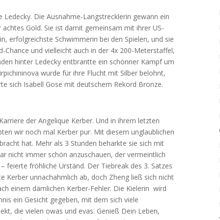
atie Ledecky. Die Ausnahme-Langstrecklerin gewann ein
achtes Gold. Sie ist damit gemeinsam mit ihrer US-
in, erfolgreichste Schwimmerin bei den Spielen, und sie
d-Chance und vielleicht auch in der 4x 200-Meterstaffel,
unden hinter Ledecky entbrantte ein schönner Kampf um
rpichininova wurde für ihre Flucht mit Silber belohnt,
te sich Isabell Gose mit deutschem Rekord Bronze.
Karriere der Angelique Kerber. Und in ihrem letzten
ebten wir noch mal Kerber pur. Mit diesem unglaublichen
bracht hat. Mehr als 3 Stunden beharkte sie sich mit
ar nicht immer schön anzuschauen, der vermeintlich
 feierte fröhliche Urständ. Der Tiebreak des 3. Satzes
te Kerber unnachahmlich ab, doch Zheng ließ sich nicht
h einem dämlichen Kerber-Fehler. Die Kielerin wird
nnis ein Gesicht gegeben, mit dem sich viele
spekt, die vielen owas und evas. Genieß Dein Leben,