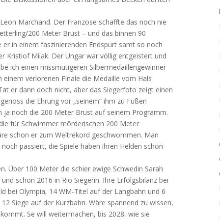
 Leon Marchand. Der Franzose schaffte das noch nie
terling/200 Meter Brust – und das binnen 90
e er in einem faszinierenden Endspurt samt so noch
 Kristiof Milak. Der Ungar war völlig entgeistert und
abe ich einen missmutigeren Silbermedaillengewinner
h einem verlorenen Finale die Medaille vom Hals
at er dann doch nicht, aber das Siegerfoto zeigt einen
 genoss die Ehrung vor „seinem“ ihm zu Füßen
den ja noch die 200 Meter Brust auf seinem Programm.
 die für Schwimmer mörderischen 200 Meter
 wäre schon er zum Weltrekord geschwommen. Man
 noch passiert, die Spiele haben ihren Helden schon
n. Über 100 Meter die schier ewige Schwedin Sarah
und schon 2016 in Rio Siegerin. Ihre Erfolgsbilanz bei
ld bei Olympia, 14 WM-Titel auf der Langbahn und 6
 12 Siege auf der Kurzbahn. Wäre spannend zu wissen,
ekommt. Se will weitermachen, bis 2028, wie sie