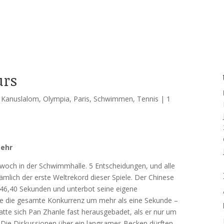
urs
,
Kanuslalom
,
Olympia
,
Paris
,
Schwimmen
,
Tennis
|
1
Mehr
woch in der Schwimmhalle. 5 Entscheidungen, und alle
ämlich der erste Weltrekord dieser Spiele. Der Chinese
r 46,40 Sekunden und unterbot seine eigene
erte die gesamte Konkurrenz um mehr als eine Sekunde –
atte sich Pan Zhanle fast herausgebadet, als er nur um
Die Diskussionen über ein langsames Becken dürften