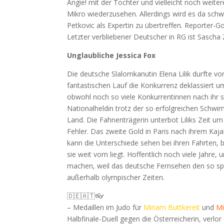
Angie! mit der Tochter und vielleicht noch weite
Mikro wiederzusehen. Allerdings wird es da schw
Petkovic als Expertin zu übertreffen. Reporter-Go
Letzter verbliebener Deutscher in RG ist Sascha 
Unglaubliche Jessica Fox
Die deutsche Slalomkanutin Elena Lilik durfte v
fantastischen Lauf die Konkurrenz deklassiert 
obwohl noch so viele Konkurrentinnen nach ihr s
Nationalheldin trotz der so erfolgreichen Schw
Land. Die Fahnenträgerin unterbot Liliks Zeit u
Fehler. Das zweite Gold in Paris nach ihrem Kajak
kann die Unterschiede sehen bei ihren Fahrten, 
sie weit vorn liegt. Hoffentlich noch viele Jahre
machen, weil das deutsche Fernsehen den so spe
außerhalb olympischer Zeiten.
🇩🇪🇦🇹👓
– Medaillen im Judo für
Miriam Buttkereit
und
Mi
Halbfinale-Duell gegen die Österreicherin, verl