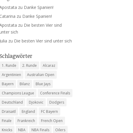
Apostata
zu
Danke Spanien!
Catarina
zu
Danke Spanien!
Apostata
zu
Die besten Vier sind
unter sich
Julia
zu
Die besten Vier sind unter sich
Schlagwörter
1. Runde
2. Runde
Alcaraz
Argentinien
Australian Open
Bayern
Bilanz
Blue Jays
Champions League
Conference Finals
Deutschland
Djokovic
Dodgers
Draisaitl
England
FC Bayern
Finale
Frankreich
French Open
Knicks
NBA
NBA Finals
Oilers