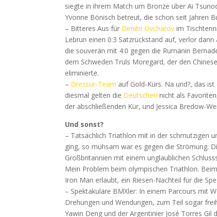
siegte in ihrem Match um Bronze über Ai Tsunod
Yvonne Bönisch betreut, die schon seit Jahren Bun
– Bitteres Aus für
Dimitri Ovcharov
im Tischtenni
Lebrun einen 0:3 Satzrückstand auf, verlor dann
die souverän mit 4:0 gegen die Rumänin Bernade
dem Schweden Truls Moregard, der den Chinesen
eliminierte.
–
Dressur-Team
auf Gold-Kurs. Na und?, das is
diesmal gelten die
Deutschen
nicht als Favorite
der abschließenden Kür, und Jessica Bredow-Wend
Und sonst?
– Tatsächlich Triathlon mit in der schmutzigen u
ging, so mühsam war es gegen die Strömung. D
Großbritannien mit einem unglaublichen Schlusss
Mein Problem beim olympischen Triathlon. Bei
Iron Man erlaubt, ein Riesen-Nachteil für die Spezi
– Spektakuläre BMXler: In einem Parcours mit We
Drehungen und Wendungen, zum Teil sogar freihä
Yawin Deng und der Argentinier José Torres Gil d