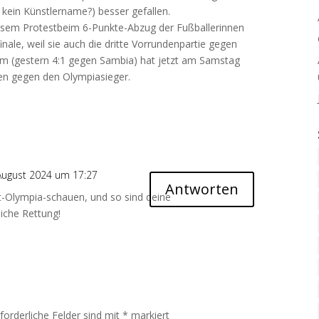
h kein Künstlername?) besser gefallen.
glosem Protestbeim 6-Punkte-Abzug der Fußballerinnen
nale, weil sie auch die dritte Vorrundenpartie gegen
m (gestern 4:1 gegen Sambia) hat jetzt am Samstag
ügen gegen den Olympiasieger.
August 2024 um 17:27
Antworten
t-Olympia-schauen, und so sind deine
iche Rettung!
rforderliche Felder sind mit
*
markiert