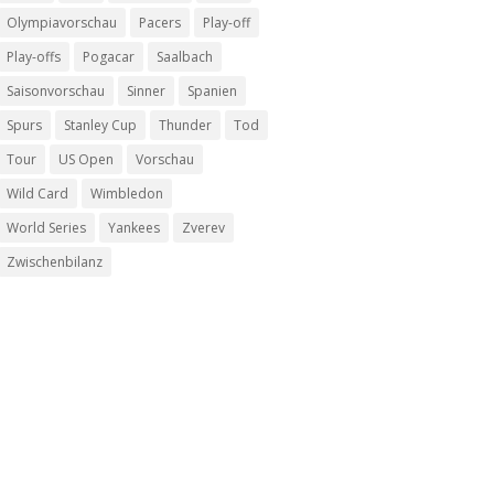
Olympiavorschau
Pacers
Play-off
Play-offs
Pogacar
Saalbach
Saisonvorschau
Sinner
Spanien
Spurs
Stanley Cup
Thunder
Tod
Tour
US Open
Vorschau
Wild Card
Wimbledon
World Series
Yankees
Zverev
Zwischenbilanz