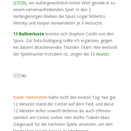
(27/29),
ein außergewöhnlich hoher Wert gerade in so
einem nervenaufreibenden Spiel. In den 2
Verlängerungen blieben die Spurs sogar fehlerlos.
Wemby und Harper verwandeten je 3 Versuche.
11 Ballverluste
leistete sich Stephon Castle von den
Spurs. Zur Entschuldigung sollte ich ergänzen, gegen
ein dauern attackierendes Thunder-Team. Wie wertvoll
der Spielmacher trotzdem ist, zeigen die
11 Assist
s.
🇩🇪👓
Isaiah Hartenstein
hatte nicht den besten Tag. Nur gut
12 Minuten stand der Center auf dem Feld, und diese
12 Minuten liefen sowohl defensiv als auch offensiv
ziemlich am Center vorbei. Hier dürfte Trainer Marc
Daigenault für die nächsten Spiele ansetzen, um den
Deutschen jeweils besser zu integrieren.