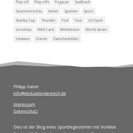
Play-off
Play-offs
Pogacar
Saalbach
Saisonvorschau
Sinner
Spanien
Spurs
Stanley Cup
Thunder
Tod
Tour
US Open
Vorschau
Wild Card
Wimbledon
World Series
Yankees
Zverev
Zwischenbilanz
Philipp Kaiser
info@blickueberdenteich.de
Impressum
Datenschutz
Dies ist der Blog eines Sportbegeisterten mit Vorliebe