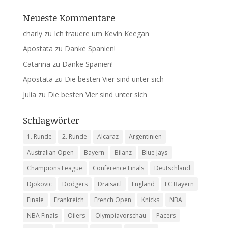
Neueste Kommentare
charly
zu
Ich trauere um Kevin Keegan
Apostata
zu
Danke Spanien!
Catarina
zu
Danke Spanien!
Apostata
zu
Die besten Vier sind unter sich
Julia
zu
Die besten Vier sind unter sich
Schlagwörter
1. Runde
2. Runde
Alcaraz
Argentinien
Australian Open
Bayern
Bilanz
Blue Jays
Champions League
Conference Finals
Deutschland
Djokovic
Dodgers
Draisaitl
England
FC Bayern
Finale
Frankreich
French Open
Knicks
NBA
NBA Finals
Oilers
Olympiavorschau
Pacers