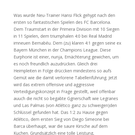
Was wurde Neu-Trainer Hansi Flick gehypt nach den
ersten so fantastischen Spielen des FC Barcelona.
Dem Traumstart in der Primera Division mit 10 Siegen
in 11 Spielen, dem triumphalen 4:0 bei Real Madrid
imneuen Bernabéu. Dem (zu) klaren 4:1 gegen seine ex
Bayern München in der Champions League. Diese
Eurphorie ist einer, nunja, Ernächterung gewichen, um
es noch freundlich auzudrücken. Gleich drei
Heimpleiten in Folge drüccken mindestens so aufs
Gemüt wie die damit verlorene Tabellenführung. Jetzt
wird das extrem offensive und aggressive
Verteidigungskonzept in Frage gestellt, weil offenbar
auuch die nicht so begabte Ggnerschaft wie Legranes
und Las Palmas (von Atlético ganz zu schweigen)den
Schlüssel gefunden hat. Das 1:2 zu Hause gegen
Atlético, dem ersten Sieg von Diego Simeone bei
Barca überhaupt, war die saure Kirsche auf dem
Kuchen. Grundsätzlich eine tolle Leistung,