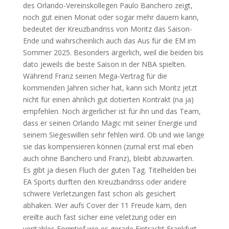
des Orlando-Vereinskollegen Paulo Banchero zeigt,
noch gut einen Monat oder sogar mehr dauern kann,
bedeutet der Kreuzbandriss von Moritz das Saison-
Ende und wahrscheinlich auch das Aus für die EM im
Sommer 2025. Besonders ärgerlich, weil die beiden bis
dato jeweils die beste Saison in der NBA spielten.
Während Franz seinen Mega-Vertrag für die
kommenden Jahren sicher hat, kann sich Moritz jetzt
nicht für einen ähnlich gut dotierten Kontrakt (na ja)
empfehlen. Noch ärgerlicher ist für ihn und das Team,
dass er seinen Orlando Magic mit seiner Energie und
seinem Siegeswillen sehr fehlen wird. Ob und wie lange
sie das kompensieren können (zumal erst mal eben
auch ohne Banchero und Franz), bleibt abzuwarten.
Es gibt ja diesen Fluch der guten Tag. Titelhelden bei
EA Sports durften den Kreuzbandriss oder andere
schwere Verletzungen fast schon als gesichert
abhaken. Wer aufs Cover der 11 Freude kam, den
ereilte auch fast sicher eine veletzung oder ein
veritables Formtief wie es gerade Eintracht Frankfurt