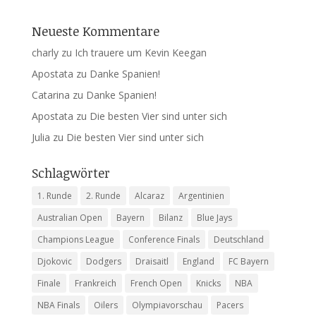
Neueste Kommentare
charly
zu
Ich trauere um Kevin Keegan
Apostata
zu
Danke Spanien!
Catarina
zu
Danke Spanien!
Apostata
zu
Die besten Vier sind unter sich
Julia
zu
Die besten Vier sind unter sich
Schlagwörter
1. Runde
2. Runde
Alcaraz
Argentinien
Australian Open
Bayern
Bilanz
Blue Jays
Champions League
Conference Finals
Deutschland
Djokovic
Dodgers
Draisaitl
England
FC Bayern
Finale
Frankreich
French Open
Knicks
NBA
NBA Finals
Oilers
Olympiavorschau
Pacers