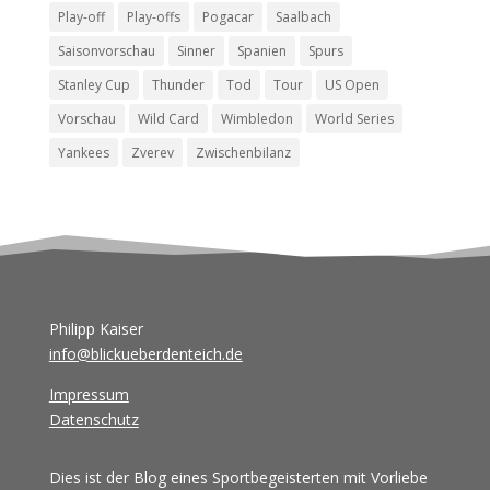
Play-off
Play-offs
Pogacar
Saalbach
Saisonvorschau
Sinner
Spanien
Spurs
Stanley Cup
Thunder
Tod
Tour
US Open
Vorschau
Wild Card
Wimbledon
World Series
Yankees
Zverev
Zwischenbilanz
Philipp Kaiser
info@blickueberdenteich.de
Impressum
Datenschutz
Dies ist der Blog eines Sportbegeisterten mit Vorliebe