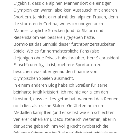
Ergebnis, dass die alpinen Männer dort die einzigen
Olympioniken waren; also kein Austausch mit anderen
Sportlern. Ja nicht einmal mit den alpinen Frauen, denn
die starteten in Cortina, wo es im übrigen auch
Männer-taugliche Strecken (und für Slalom und
Riesenslalom viel bessere!) gegeben hätte.
Bormio ist das Sinnbild dieser furchtbar zerstückelten
Spiele. Wo es für normalsterbliche Fans (also
diejenigen ohne Privat-Hubschrauber, Herr Skipräsident
Eliasch!) unmöglich ist, mehrere Sportarten zu
besuchen: was aber genau den Charme von
Olympischen Spielen ausmacht.
In einem anderen Blog habe ich Straßer für seine
beinharte Kritik kritisiert. Ich meinte vor allem den
Umstand, dass er dies getan hat, während das Rennen
noch lief, also seine Slalom-Gefährten noch um
Medaillen kämpften (und er selbst wie ein schlechter
Verlierer daherkam). Dazu stehe ich weiterhin, aber in
der Sache gebe ich ihm völlig Recht (wobei ich die
fehlende Stimmung im Ziel natürlich nicht wirklich vom