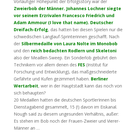
Vorläufiger Höhepunkt der Erfolgsstory war der
Zweierbob der Männer. Johannes Lochner siegte
vor seinem Erzrivalen Francesco Friedrich und
Adam Ammour (I love that name). Deutscher
Dreifach-Erfolg
, das hatten bei diesen Spielen nur die
schwedischen Langlauf-Sprinterinnen geschafft. Nach
der
Silbermedaille von Laura Nolte im Monobob
und den
reich bedachten Rodlern und Skeletoni
also der Meaillen-Sweep. Ein Sonderlob gebührt den
Technikern vor allem denen des
FES
(Institut für
Forschung und Entwicklung), das maßgeschneiderte
Gefährte und Kufen gezimmert haben.
Berliner
Wertarbeit
, wer in der Hauptstadt kann das noch von
sich behaupten?
20 Medaillen hatten die deutschen SportlerInnen bis
Dienstagabend gesammelt, 15 (!) davon im Eiskanal.
Nough said zu diesem ungesunden Verhältnis, außer:
Es stehen im Bob noch der Frauen-Zweier und Vierer-
Männer an …