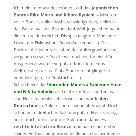
Ich meine den wundeschönen Lauf des
japanischen
Paares Riku Miura und Kihara Ryuich
i. 4 Minuten
voller Poesie, voller Höchstschwierigkeiten, vielleicht
das Beste, was die Eiskunstlauf-Welt je gesehen hat in
dieser traditionsreichen Disziplin (sagt der Münchner
Löwe, der Eiskunstlauf-Super-Auskenner …). Die
Punktrichter jedenfalls sahen das Außergewöhnliche,
vergaben so viele Punkte wie noch nie für eine Kür.
Ausgemerzt war die verpatzte Kurzkür, die das
Weltmeisterpaar auf Platz 5 noch recht glimpflich
beendete (jaja, die Punktrichter …).
Schon bevor die
Führenden Minerva Fabienne Hase
und Nikita Volodin
als Letzte zur Kür schritten, war
klar: Nur ein absolut fehlerloser Lauf würde
den
Deutschen
zu Gold reichen – wenn überhaupt. Doch
schon beim dreifachen Salchow patzte Hase, sprang
nur einfach, damit war der Goldtraum dahin. Es
reichte letztlich zu Bronze
, und nach einer ersten
kleinen Enttäuschung waren beide auch hochzufrieden