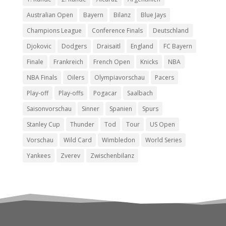
Australian Open
Bayern
Bilanz
Blue Jays
Champions League
Conference Finals
Deutschland
Djokovic
Dodgers
Draisaitl
England
FC Bayern
Finale
Frankreich
French Open
Knicks
NBA
NBA Finals
Oilers
Olympiavorschau
Pacers
Play-off
Play-offs
Pogacar
Saalbach
Saisonvorschau
Sinner
Spanien
Spurs
Stanley Cup
Thunder
Tod
Tour
US Open
Vorschau
Wild Card
Wimbledon
World Series
Yankees
Zverev
Zwischenbilanz