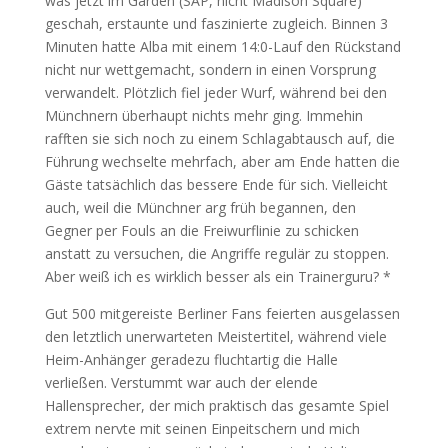
was jetzt im Garden (SAP, nicht Madison Square)
geschah, erstaunte und faszinierte zugleich. Binnen 3
Minuten hatte Alba mit einem 14:0-Lauf den Rückstand
nicht nur wettgemacht, sondern in einen Vorsprung
verwandelt. Plötzlich fiel jeder Wurf, während bei den
Münchnern überhaupt nichts mehr ging. Immehin
rafften sie sich noch zu einem Schlagabtausch auf, die
Führung wechselte mehrfach, aber am Ende hatten die
Gäste tatsächlich das bessere Ende für sich. Vielleicht
auch, weil die Münchner arg früh begannen, den
Gegner per Fouls an die Freiwurflinie zu schicken
anstatt zu versuchen, die Angriffe regulär zu stoppen.
Aber weiß ich es wirklich besser als ein Trainerguru? *
Gut 500 mitgereiste Berliner Fans feierten ausgelassen
den letztlich unerwarteten Meistertitel, während viele
Heim-Anhänger geradezu fluchtartig die Halle
verließen. Verstummt war auch der elende
Hallensprecher, der mich praktisch das gesamte Spiel
extrem nervte mit seinen Einpeitschern und mich