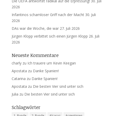
Die UEFA antwortet radikal auf die Erpressung!
30. Juli
2026
Infantinos schamloser Griff nach der Macht
30. Juli
2026
DAs war die Woche, die war
27. Juli 2026
Jürgen Klopp verbittet sich einen Jürgen Klopp
26. Juli
2026
Neueste Kommentare
charly
zu
Ich trauere um Kevin Keegan
Apostata
zu
Danke Spanien!
Catarina
zu
Danke Spanien!
Apostata
zu
Die besten Vier sind unter sich
Julia
zu
Die besten Vier sind unter sich
Schlagwörter
1. Runde
2. Runde
Alcaraz
Argentinien