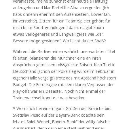
veranlasste, meine zunächst eher neutrale Haltung
aufzugeben und klar Partei für Alba zu ergreifen (ich
habs ohnehin eher mit den Außenseitern, Löwenfan,
ihr versteht?). Zittern für ein Team/Spieler gehört für
mich beim Sport grundlegend dazu, es gibt kaum
etwas Verlogeneres und Langweiligeres wie „der
Bessere möge gewinnen“. Wo bleibt da der Spaß?
Während die Berliner einen wahrlich unerwarteten Titel
feierten, bilanzieren die Münchner eine an ihren
Ansprüchen gemessen missglückte Saison. Kein Titel in
Deutschland (schon der Pokalsieg wurde im Februar in
eigener Halle vergeigt) trotz des mit Abstand höchstem
Budget. Die Euroleague mit dem klaren Verpassen der
Play-offs war ein Desaster. Noch nicht einmal der
Trainerwechsel konnte etwas bewirken.
* Womit ich bei einem ganz Großen der Branche bin.
Svetislav Pesic auf der Bayern-Bank coachte sein
letztes Spiel. Wobei „Bayern-Bank“ der völlig falsche
Ausdruck ist, denn der Serbe steht während einer