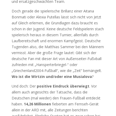
und ersatzgeschwächten Team.
Doch gerade die spielerische Brillanz einer Aitana
Bonmati oder Alexia Putellas lässt sich nicht von Jetzt
auf Gleich erlernen, die Grundlagen dazu braucht es
schon in der Jugend. Keine deutsche Feldspielerin stach
spielerisch heraus in diesem Turnier, allenfalls durch
Laufbereitschaft und enormen Kampfgeist. Deutsche
Tugenden also, die Matthias Sammer bei den Männern
vermisst. Aber die große Frage lautet: Gibt sich der
deutsche Fan mit dieser Art von Außenseiter-Fußvball
zufrieden mit „Hansperterbriegel-“ oder
„Griechenland2004-Fußball“, wie die „Zeit“ bemängelt.
Wo ist die Wirtzin und/oder eine Musialova
?
Und doch: Der
positive Eindruck überwiegt
. Vor
allem auch angesichts der Tatsache, dass die
Deutschen (mal wieder) den Frauen-Fußball entdeckt
haben.
14,26 Millionen
fieberten am Fernseh-Gerät
allein in der ARD mit, alle Zeitungen berichten
ausführlichst. Ähnliche Quoten hat es zwar schon bei