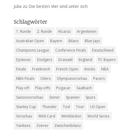
Julia
zu
Die besten Vier sind unter sich
Schlagwörter
1. Runde
2. Runde
Alcaraz
Argentinien
Australian Open
Bayern
Bilanz
Blue Jays
Champions League
Conference Finals
Deutschland
Djokovic
Dodgers
Draisaitl
England
FC Bayern
Finale
Frankreich
French Open
Knicks
NBA
NBA Finals
Oilers
Olympiavorschau
Pacers
Play-off
Play-offs
Pogacar
Saalbach
Saisonvorschau
Sinner
Spanien
Spurs
Stanley Cup
Thunder
Tod
Tour
US Open
Vorschau
Wild Card
Wimbledon
World Series
Yankees
Zverev
Zwischenbilanz