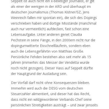
Seppelt ist auch nicht ein x-beliebger Journalist, er gilt
als einer der wenigen in der ARD und überhaupt im
deutschen Journalismus (Thomas Kistner/SZ, Jens
Weinreich fallen mir spontan ein), die sich des Dopings
verschrieben haben und dortige Misstände (manchmal
auch nur vermeintlich) aufdecken, fast schon eine
Lebensaufgabe. Unter anderen geriet Claudia
Pechstein in seine Fänge, in den 2000ern nicht nur die
dopingumwitterte Eisschnellläuferin, sondern eben
auch die Lebensgefährtin von Matthias Große.
Persönliche Fehden bestehen also seit mehr als 15
Jahren (immerhin: das Messer der Vendetta wurde
noch nicht gezogen). Dieser Hass auf Seppelt dürfte
der Hauptgrund der Ausladung sein.
Der Vorfall darf nicht ohne Konsequenzen bleiben.
Immerhin wird auch die DESG vom deutschen
Steuerzahler alimentiert, und dieser hat das Recht,
dass nicht ein wildgewordener Verbands-Chef seine
persönlichen Streitigkeiten austrägt – und zwar jenseits