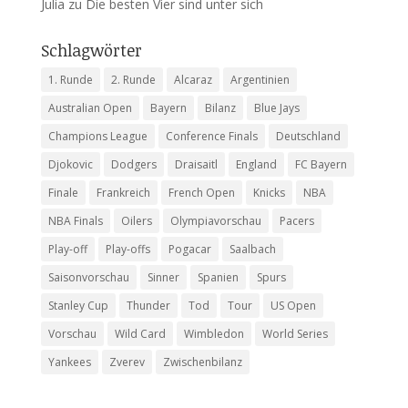
Julia
zu
Die besten Vier sind unter sich
Schlagwörter
1. Runde
2. Runde
Alcaraz
Argentinien
Australian Open
Bayern
Bilanz
Blue Jays
Champions League
Conference Finals
Deutschland
Djokovic
Dodgers
Draisaitl
England
FC Bayern
Finale
Frankreich
French Open
Knicks
NBA
NBA Finals
Oilers
Olympiavorschau
Pacers
Play-off
Play-offs
Pogacar
Saalbach
Saisonvorschau
Sinner
Spanien
Spurs
Stanley Cup
Thunder
Tod
Tour
US Open
Vorschau
Wild Card
Wimbledon
World Series
Yankees
Zverev
Zwischenbilanz