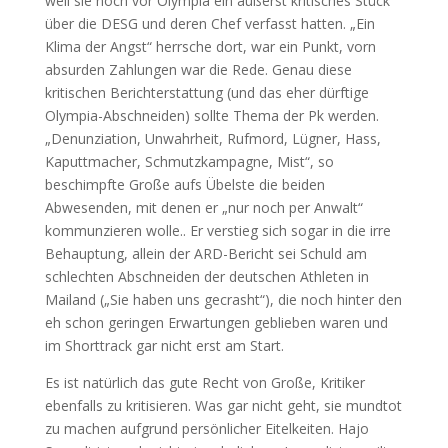
weil sie noch vor Olympia ein äußerst kritisches Stück
über die DESG und deren Chef verfasst hatten. „Ein
Klima der Angst“ herrsche dort, war ein Punkt, vorn
absurden Zahlungen war die Rede. Genau diese
kritischen Berichterstattung (und das eher dürftige
Olympia-Abschneiden) sollte Thema der Pk werden.
„Denunziation, Unwahrheit, Rufmord, Lügner, Hass,
Kaputtmacher, Schmutzkampagne, Mist“, so
beschimpfte Große aufs Übelste die beiden
Abwesenden, mit denen er „nur noch per Anwalt“
kommunzieren wolle.. Er verstieg sich sogar in die irre
Behauptung, allein der ARD-Bericht sei Schuld am
schlechten Abschneiden der deutschen Athleten in
Mailand („Sie haben uns gecrasht“), die noch hinter den
eh schon geringen Erwartungen geblieben waren und
im Shorttrack gar nicht erst am Start.
Es ist natürlich das gute Recht von Große, Kritiker
ebenfalls zu kritisieren. Was gar nicht geht, sie mundtot
zu machen aufgrund persönlicher Eitelkeiten. Hajo