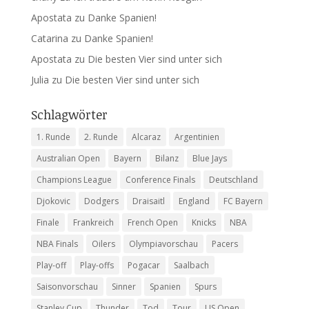
Apostata
zu
Danke Spanien!
Catarina
zu
Danke Spanien!
Apostata
zu
Die besten Vier sind unter sich
Julia
zu
Die besten Vier sind unter sich
Schlagwörter
1. Runde
2. Runde
Alcaraz
Argentinien
Australian Open
Bayern
Bilanz
Blue Jays
Champions League
Conference Finals
Deutschland
Djokovic
Dodgers
Draisaitl
England
FC Bayern
Finale
Frankreich
French Open
Knicks
NBA
NBA Finals
Oilers
Olympiavorschau
Pacers
Play-off
Play-offs
Pogacar
Saalbach
Saisonvorschau
Sinner
Spanien
Spurs
Stanley Cup
Thunder
Tod
Tour
US Open