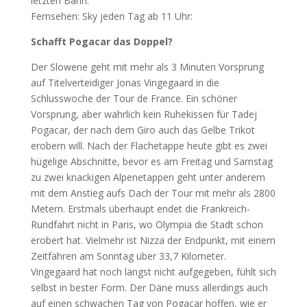
letzten Bahn.
Fernsehen: Sky jeden Tag ab 11 Uhr:
Schafft Pogacar das Doppel?
Der Slowene geht mit mehr als 3 Minuten Vorsprung
auf Titelverteidiger Jonas Vingegaard in die
Schlusswoche der Tour de France. Ein schöner
Vorsprung, aber wahrlich kein Ruhekissen für Tadej
Pogacar, der nach dem Giro auch das Gelbe Trikot
erobern will. Nach der Flachetappe heute gibt es zwei
hügelige Abschnitte, bevor es am Freitag und Samstag
zu zwei knackigen Alpenetappen geht unter anderem
mit dem Anstieg aufs Dach der Tour mit mehr als 2800
Metern. Erstmals überhaupt endet die Frankreich-
Rundfahrt nicht in Paris, wo Olympia die Stadt schon
erobert hat. Vielmehr ist Nizza der Endpunkt, mit einem
Zeitfahren am Sonntag über 33,7 Kilometer.
Vingegaard hat noch längst nicht aufgegeben, fühlt sich
selbst in bester Form. Der Däne muss allerdings auch
auf einen schwachen Tag von Pogacar hoffen, wie er