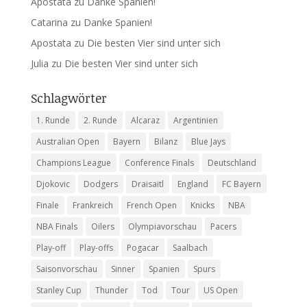
Apostata
zu
Danke Spanien!
Catarina
zu
Danke Spanien!
Apostata
zu
Die besten Vier sind unter sich
Julia
zu
Die besten Vier sind unter sich
Schlagwörter
1. Runde
2. Runde
Alcaraz
Argentinien
Australian Open
Bayern
Bilanz
Blue Jays
Champions League
Conference Finals
Deutschland
Djokovic
Dodgers
Draisaitl
England
FC Bayern
Finale
Frankreich
French Open
Knicks
NBA
NBA Finals
Oilers
Olympiavorschau
Pacers
Play-off
Play-offs
Pogacar
Saalbach
Saisonvorschau
Sinner
Spanien
Spurs
Stanley Cup
Thunder
Tod
Tour
US Open