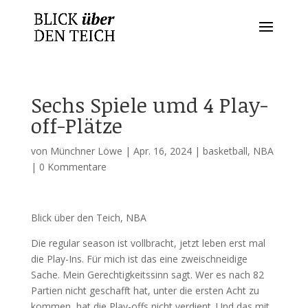
Sechs Spiele umd 4 Play-
off-Plätze
von
Münchner Löwe
|
Apr. 16, 2024
|
basketball
,
NBA
|
0 Kommentare
Blick über den Teich, NBA
Die regular season ist vollbracht, jetzt leben erst mal
die Play-Ins. Für mich ist das eine zweischneidige
Sache. Mein Gerechtigkeitssinn sagt. Wer es nach 82
Partien nicht geschafft hat, unter die ersten Acht zu
kommen, hat die Play-offs nicht verdient. Und das mit