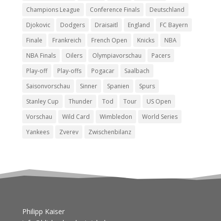
Champions League
Conference Finals
Deutschland
Djokovic
Dodgers
Draisaitl
England
FC Bayern
Finale
Frankreich
French Open
Knicks
NBA
NBA Finals
Oilers
Olympiavorschau
Pacers
Play-off
Play-offs
Pogacar
Saalbach
Saisonvorschau
Sinner
Spanien
Spurs
Stanley Cup
Thunder
Tod
Tour
US Open
Vorschau
Wild Card
Wimbledon
World Series
Yankees
Zverev
Zwischenbilanz
Philipp Kaiser