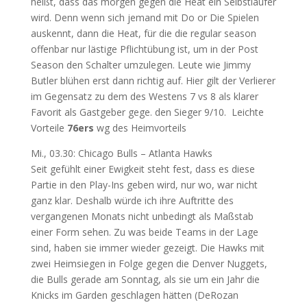
heißt, dass das morgen gegen die Heat ein Selbstläufer
wird. Denn wenn sich jemand mit Do or Die Spielen
auskennt, dann die Heat, für die die regular season
offenbar nur lästige Pflichtübung ist, um in der Post
Season den Schalter umzulegen. Leute wie Jimmy
Butler blühen erst dann richtig auf. Hier gilt der Verlierer
im Gegensatz zu dem des Westens 7 vs 8 als klarer
Favorit als Gastgeber gege. den Sieger 9/10. Leichte
Vorteile
76ers
wg des Heimvorteils
Mi., 03.30: Chicago Bulls – Atlanta Hawks
Seit gefühlt einer Ewigkeit steht fest, dass es diese
Partie in den Play-Ins geben wird, nur wo, war nicht
ganz klar. Deshalb würde ich ihre Auftritte des
vergangenen Monats nicht unbedingt als Maßstab
einer Form sehen. Zu was beide Teams in der Lage
sind, haben sie immer wieder gezeigt. Die Hawks mit
zwei Heimsiegen in Folge gegen die Denver Nuggets,
die Bulls gerade am Sonntag, als sie um ein Jahr die
Knicks im Garden geschlagen hätten (DeRozan