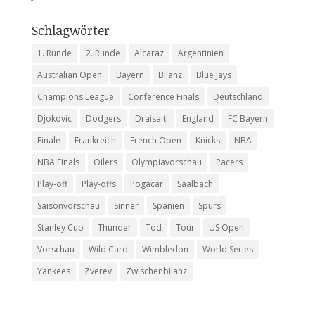
Schlagwörter
1. Runde
2. Runde
Alcaraz
Argentinien
Australian Open
Bayern
Bilanz
Blue Jays
Champions League
Conference Finals
Deutschland
Djokovic
Dodgers
Draisaitl
England
FC Bayern
Finale
Frankreich
French Open
Knicks
NBA
NBA Finals
Oilers
Olympiavorschau
Pacers
Play-off
Play-offs
Pogacar
Saalbach
Saisonvorschau
Sinner
Spanien
Spurs
Stanley Cup
Thunder
Tod
Tour
US Open
Vorschau
Wild Card
Wimbledon
World Series
Yankees
Zverev
Zwischenbilanz