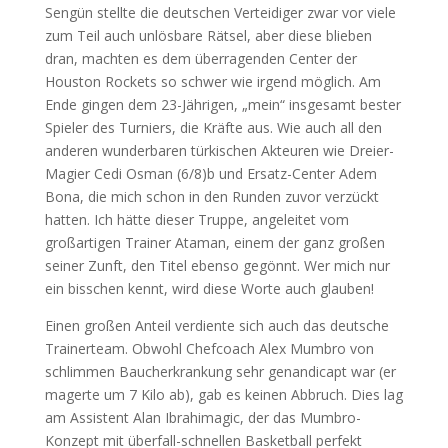
Sengün stellte die deutschen Verteidiger zwar vor viele
zum Teil auch unlösbare Rätsel, aber diese blieben
dran, machten es dem überragenden Center der
Houston Rockets so schwer wie irgend möglich. Am
Ende gingen dem 23-Jährigen, „mein“ insgesamt bester
Spieler des Turniers, die Kräfte aus. Wie auch all den
anderen wunderbaren türkischen Akteuren wie Dreier-
Magier Cedi Osman (6/8)b und Ersatz-Center Adem
Bona, die mich schon in den Runden zuvor verzückt
hatten. Ich hätte dieser Truppe, angeleitet vom
großartigen Trainer Ataman, einem der ganz großen
seiner Zunft, den Titel ebenso gegönnt. Wer mich nur
ein bisschen kennt, wird diese Worte auch glauben!
Einen großen Anteil verdiente sich auch das deutsche
Trainerteam. Obwohl Chefcoach Alex Mumbro von
schlimmen Baucherkrankung sehr genandicapt war (er
magerte um 7 Kilo ab), gab es keinen Abbruch. Dies lag
am Assistent Alan Ibrahimagic, der das Mumbro-
Konzept mit überfall-schnellen Basketball perfekt