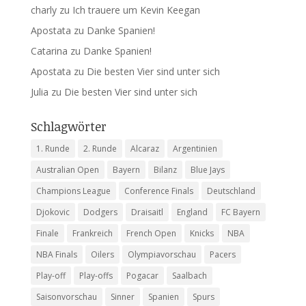
charly
zu
Ich trauere um Kevin Keegan
Apostata
zu
Danke Spanien!
Catarina
zu
Danke Spanien!
Apostata
zu
Die besten Vier sind unter sich
Julia
zu
Die besten Vier sind unter sich
Schlagwörter
1. Runde
2. Runde
Alcaraz
Argentinien
Australian Open
Bayern
Bilanz
Blue Jays
Champions League
Conference Finals
Deutschland
Djokovic
Dodgers
Draisaitl
England
FC Bayern
Finale
Frankreich
French Open
Knicks
NBA
NBA Finals
Oilers
Olympiavorschau
Pacers
Play-off
Play-offs
Pogacar
Saalbach
Saisonvorschau
Sinner
Spanien
Spurs