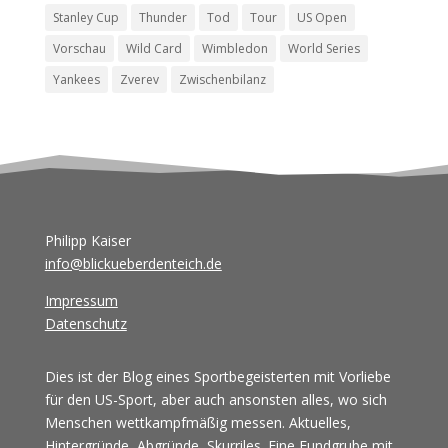
Stanley Cup
Thunder
Tod
Tour
US Open
Vorschau
Wild Card
Wimbledon
World Series
Yankees
Zverev
Zwischenbilanz
Philipp Kaiser
info@blickueberdenteich.de
Impressum
Datenschutz
Dies ist der Blog eines Sportbegeisterten mit Vorliebe
für den US-Sport, aber auch ansonsten alles, wo sich
Menschen wettkampfmäßig messen. Aktuelles,
Hintergründe, Abgründe, Skurriles. Eine Fundgrube mit