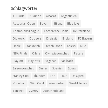
Schlagwörter
1. Runde
2. Runde
Alcaraz
Argentinien
Australian Open
Bayern
Bilanz
Blue Jays
Champions League
Conference Finals
Deutschland
Djokovic
Dodgers
Draisaitl
England
FC Bayern
Finale
Frankreich
French Open
Knicks
NBA
NBA Finals
Oilers
Olympiavorschau
Pacers
Play-off
Play-offs
Pogacar
Saalbach
Saisonvorschau
Sinner
Spanien
Spurs
Stanley Cup
Thunder
Tod
Tour
US Open
Vorschau
Wild Card
Wimbledon
World Series
Yankees
Zverev
Zwischenbilanz