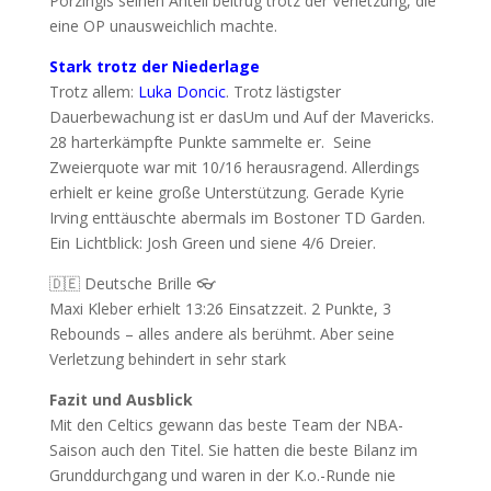
Porzingis seinen Anteil beitrug trotz der Verletzung, die
eine OP unausweichlich machte.
Stark trotz der Niederlage
Trotz allem:
Luka Doncic
. Trotz lästigster
Dauerbewachung ist er dasUm und Auf der Mavericks.
28 harterkämpfte Punkte sammelte er. Seine
Zweierquote war mit 10/16 herausragend. Allerdings
erhielt er keine große Unterstützung. Gerade Kyrie
Irving enttäuschte abermals im Bostoner TD Garden.
Ein Lichtblick: Josh Green und siene 4/6 Dreier.
🇩🇪 Deutsche Brille 👓
Maxi Kleber erhielt 13:26 Einsatzzeit. 2 Punkte, 3
Rebounds – alles andere als berühmt. Aber seine
Verletzung behindert in sehr stark
Fazit und Ausblick
Mit den Celtics gewann das beste Team der NBA-
Saison auch den Titel. Sie hatten die beste Bilanz im
Grunddurchgang und waren in der K.o.-Runde nie