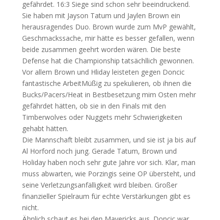
gefährdet. 16:3 Siege sind schon sehr beeindruckend.
Sie haben mit Jayson Tatum und Jaylen Brown ein
herausragendes Duo. Brown wurde zum MvP gewählt,
Geschmackssache, mir hätte es besser gefallen, wenn
beide zusammen geehrt worden wären. Die beste
Defense hat die Championship tatsächllich gewonnen.
Vor allem Brown und Hliday leisteten gegen Doncic
fantastische ArbeitMüßig zu spekulieren, ob ihnen die
Bucks/Pacers/Heat in Bestbesetzung mim Osten mehr
gefährdet hätten, ob sie in den Finals mit den
Timberwolves oder Nuggets mehr Schwierigkeiten
gehabt hätten.
Die Mannschaft bleibt zusammen, und sie ist ja bis auf
Al Horford noch jung. Gerade Tatum, Brown und
Holiday haben noch sehr gute Jahre vor sich. Klar, man
muss abwarten, wie Porzingis seine OP übersteht, und
seine Verletzungsanfälligkeit wird bleiben. Großer
finanzieller Spielraum für echte Verstärkungen gibt es
nicht.
Ähnlich schaut es bei den Mavericks aus. Doncic war