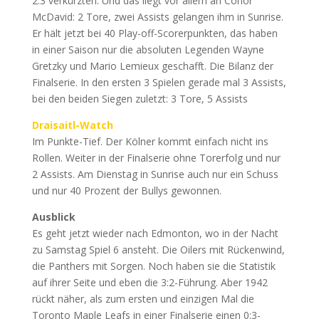
2:3 verkürzten. Und das liegt vor allem an Conor
McDavid: 2 Tore, zwei Assists gelangen ihm in Sunrise.
Er hält jetzt bei 40 Play-off-Scorerpunkten, das haben
in einer Saison nur die absoluten Legenden Wayne
Gretzky und Mario Lemieux geschafft. Die Bilanz der
Finalserie. In den ersten 3 Spielen gerade mal 3 Assists,
bei den beiden Siegen zuletzt: 3 Tore, 5 Assists
Draisaitl-Watch
Im Punkte-Tief. Der Kölner kommt einfach nicht ins
Rollen. Weiter in der Finalserie ohne Torerfolg und nur
2 Assists. Am Dienstag in Sunrise auch nur ein Schuss
und nur 40 Prozent der Bullys gewonnen.
Ausblick
Es geht jetzt wieder nach Edmonton, wo in der Nacht
zu Samstag Spiel 6 ansteht. Die Oilers mit Rückenwind,
die Panthers mit Sorgen. Noch haben sie die Statistik
auf ihrer Seite und eben die 3:2-Führung. Aber 1942
rückt näher, als zum ersten und einzigen Mal die
Toronto Maple Leafs in einer Finalserie einen 0:3-