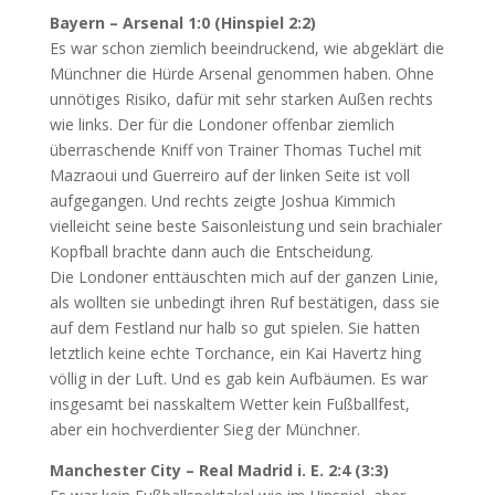
Bayern – Arsenal 1:0 (Hinspiel 2:2)
Es war schon ziemlich beeindruckend, wie abgeklärt die
Münchner die Hürde Arsenal genommen haben. Ohne
unnötiges Risiko, dafür mit sehr starken Außen rechts
wie links. Der für die Londoner offenbar ziemlich
überraschende Kniff von Trainer Thomas Tuchel mit
Mazraoui und Guerreiro auf der linken Seite ist voll
aufgegangen. Und rechts zeigte Joshua Kimmich
vielleicht seine beste Saisonleistung und sein brachialer
Kopfball brachte dann auch die Entscheidung.
Die Londoner enttäuschten mich auf der ganzen Linie,
als wollten sie unbedingt ihren Ruf bestätigen, dass sie
auf dem Festland nur halb so gut spielen. Sie hatten
letztlich keine echte Torchance, ein Kai Havertz hing
völlig in der Luft. Und es gab kein Aufbäumen. Es war
insgesamt bei nasskaltem Wetter kein Fußballfest,
aber ein hochverdienter Sieg der Münchner.
Manchester City – Real Madrid i. E. 2:4 (3:3)