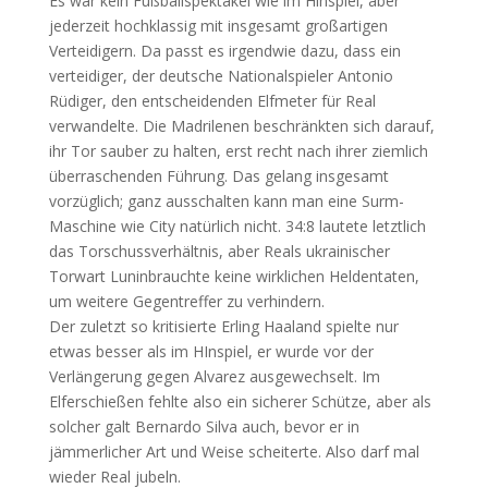
Es war kein Fußballspektakel wie im Hinspiel, aber
jederzeit hochklassig mit insgesamt großartigen
Verteidigern. Da passt es irgendwie dazu, dass ein
verteidiger, der deutsche Nationalspieler Antonio
Rüdiger, den entscheidenden Elfmeter für Real
verwandelte. Die Madrilenen beschränkten sich darauf,
ihr Tor sauber zu halten, erst recht nach ihrer ziemlich
überraschenden Führung. Das gelang insgesamt
vorzüglich; ganz ausschalten kann man eine Surm-
Maschine wie City natürlich nicht. 34:8 lautete letztlich
das Torschussverhältnis, aber Reals ukrainischer
Torwart Luninbrauchte keine wirklichen Heldentaten,
um weitere Gegentreffer zu verhindern.
Der zuletzt so kritisierte Erling Haaland spielte nur
etwas besser als im HInspiel, er wurde vor der
Verlängerung gegen Alvarez ausgewechselt. Im
Elferschießen fehlte also ein sicherer Schütze, aber als
solcher galt Bernardo Silva auch, bevor er in
jämmerlicher Art und Weise scheiterte. Also darf mal
wieder Real jubeln.