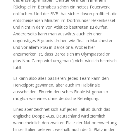
das erste Spiel haben. Gerade Real kann in einem
Rückspiel im Bernabeu schon ein nettes Feuerwerk
entfachen. Und der BVB hat sicher davon profitiert, die
entscheidenden Minuten im Dortmunder Hexenkessel
und nicht in dem von Atlético bestreiten zu dürfen.
Andererseits kann man auswärts auch ein eher
ungünstiges Ergebnis drehen wie Real in Manchester
und vor allem PSG in Barcelona. Wobei hier
anzumerken ist, dass Barca sich im Olympiastadion
(das Nou Camp wird umgebaut) nicht wirklich heimisch
fühlt.
Es kann also alles passieren: Jedes Team kann den
Henkelpott gewinnen, aber auch im Halbfinale
ausscheiden. Ein rein deutsches Finale ist genauso
möglich wie eines ohne deutsche Beteiligung.
Eines aber zeichnet sich auf jeden Fall ab durch das
englische Doppel-Aus. Deutschland wird ziemlich
wahrscheinlich den zweiten Platz der Nationenwertung
hinter Italien belegen, weshalb auch der 5. Platz in der