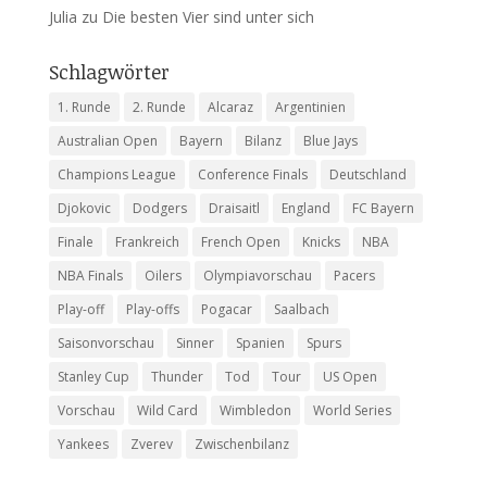
Julia
zu
Die besten Vier sind unter sich
Schlagwörter
1. Runde
2. Runde
Alcaraz
Argentinien
Australian Open
Bayern
Bilanz
Blue Jays
Champions League
Conference Finals
Deutschland
Djokovic
Dodgers
Draisaitl
England
FC Bayern
Finale
Frankreich
French Open
Knicks
NBA
NBA Finals
Oilers
Olympiavorschau
Pacers
Play-off
Play-offs
Pogacar
Saalbach
Saisonvorschau
Sinner
Spanien
Spurs
Stanley Cup
Thunder
Tod
Tour
US Open
Vorschau
Wild Card
Wimbledon
World Series
Yankees
Zverev
Zwischenbilanz