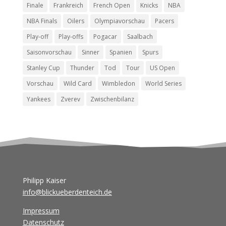
Finale
Frankreich
French Open
Knicks
NBA
NBA Finals
Oilers
Olympiavorschau
Pacers
Play-off
Play-offs
Pogacar
Saalbach
Saisonvorschau
Sinner
Spanien
Spurs
Stanley Cup
Thunder
Tod
Tour
US Open
Vorschau
Wild Card
Wimbledon
World Series
Yankees
Zverev
Zwischenbilanz
Philipp Kaiser
info@blickueberdenteich.de
Impressum
Datenschutz