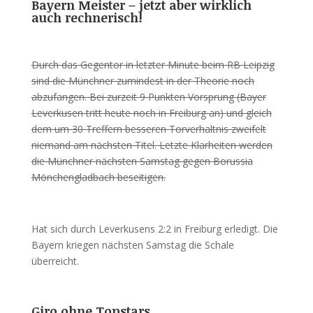
Bayern Meister – jetzt aber wirklich
auch rechnerisch!
Durch das Gegentor in letzter Minute beim RB Leipzig
sind die Münchner zumindest in der Theorie noch
abzufangen. Bei zurzeit 9 Punkten Vorsprung (Bayer
Leverkusen tritt heute noch in Freiburg an) und gleich
dem um 30 Treffern besseren Torverhaltnis zweifelt
niemand am nächsten Titel. Letzte Klarheiten werden
die Münchner nächsten Samstag gegen Borussia
Mönchengladbach beseitigen.
Hat sich durch Leverkusens 2:2 in Freiburg erledigt. Die
Bayern kriegen nächsten Samstag die Schale
überreicht.
Giro ohne Topstars