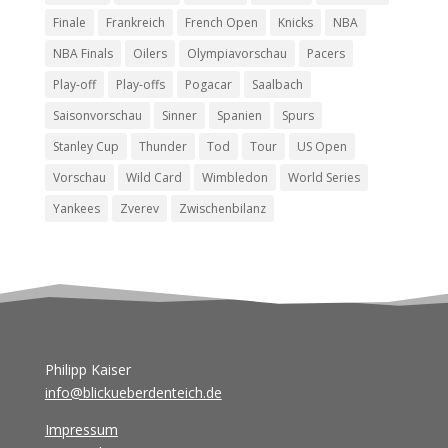
Finale
Frankreich
French Open
Knicks
NBA
NBA Finals
Oilers
Olympiavorschau
Pacers
Play-off
Play-offs
Pogacar
Saalbach
Saisonvorschau
Sinner
Spanien
Spurs
Stanley Cup
Thunder
Tod
Tour
US Open
Vorschau
Wild Card
Wimbledon
World Series
Yankees
Zverev
Zwischenbilanz
Philipp Kaiser
info@blickueberdenteich.de
Impressum