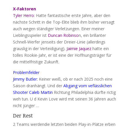
X-Faktoren
Tyler Herro
: Hatte fantastische erste Jahre, aber den
nächste Schritt in die Top-Elite blieb ihm bisher versagt
auch wegen ständiger Verletzungen. Einer meiner
Lieblingsspieler ist
Duncan Robinso
n, ein brillanter
Schnell-Werfer jenseits der Dreier-Linie (allerdings
grauslig in der Verteidigung).
Jaimie Jaquez
hatte ein
tolles Rookie-Jahr, er ist eine der Hoffnungsträger für
die mittelfristige Zukunft.
Problemfelder
Jimmy Butler:
Keiner weiß, ob er nach 2025 noch eine
Saison dranhängt. Und der
Abgang vom veflässlichen
Shooter Caleb Martin
Richtung Philadelphia dürfte rictig
weh tun. U d Kevin Love wird mit seinen 36 Jahren auch
nicht jünger …
Der Rest
2 Teams werdendie letzten beiden Play-in-Plätze erben