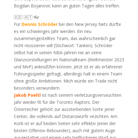
Bogdan Bojanovic kann an guten Tagen alles treffen.
🇩🇪 🇦🇹 👓
Für
Dennis Schröder
bei den New Jersey Nets dürfte
es ein schwieriges Jahr werden. Ein neu
zusammengestelltes Team, das wahrscheinlich gar
nicht reüssieren will (Stichwort: Tanken). Schröder
selbst hat in seinen NBA-Jahren nie an seine
Glanzvorstellungen im Nationalteam (Weltmeister 2023
und MvP) anknüßfen können. Jetzt ist er als erfahrener
Führungsspieler gefragt, allerdings halt in einem Team
ohne große Ambitionen. Mich würde ein Trade nicht
besonders verwundern.
Jakob Poeltl
ist nach seinem verletzungsverseuchten
Jahr wieder fit für die Toronto Raptors. Der
Österreicher gehört zur aussterbenden Sorte jener
Center, die vollends auf Distanzwürfe vezichten. Am
Korb ist er auf beiden Seiten sehr effektiv (einer der
besten Offensiv-Rebounder), auch mit gutem Auge
ausgestattet und einem sehr treffsicheren Wurf aus