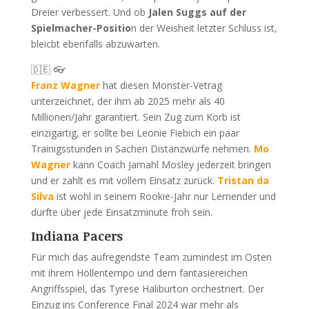
Dreier verbessert. Und ob
Jalen Suggs auf der
Spielmacher-Positio
n der Weisheit letzter Schluss ist,
bleicbt ebenfalls abzuwarten.
🇩🇪 👓
Franz Wagner
hat diesen Monster-Vetrag
unterzeichnet, der ihm ab 2025 mehr als 40
Millionen/Jahr garantiert. Sein Zug zum Korb ist
einzigartig, er sollte bei Leonie Fiebich ein paar
Trainigsstunden in Sachen Distanzwürfe nehmen.
Mo
Wagner
kann Coach Jamahl Mosley jederzeit bringen
und er zahlt es mit vollem Einsatz zurück.
Tristan da
Silva
ist wohl in seinem Rookie-Jahr nur Lernender und
dürfte über jede Einsatzminute froh sein.
Indiana Pacers
Für mich das aufregendste Team zumindest im Osten
mit ihrem Höllentempo und dem fantasiereichen
Angriffsspiel, das Tyrese Haliburton orchestriert. Der
Einzug ins Conference Final 2024 war mehr als