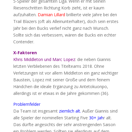
5-Spieler der gesamten Liga. Wenn er mit seinen
Riesenschritten Richtung Korb zieht, ist er kaum
aufzuhalten.
Damian Lillard
brillierte viele Jahre bei den
Trail Blazers (oft als Alleinunterhalter), doch sein erstes
Jahr bei den Bucks verlief nicht ganz nach Wunsch.
Sollte sich das verbessern, wären die Bucks ein echter
Contender.
X-Faktoren
Khris Middleton und Marc Lopez
: die neben Giannis
letzten Verbliebenen des Titelteams 2018. Ohne
Verletzungen ist vor allem Middleton ein ganz wichtiger
Baustein, Lopez mit seiner Große und dem feinem
Händchen die ideale Ergänzung zu Antetokuonpo,
allerdings ist er etwas in die Jahre gekommen (36).
Problemfelder
Da Team ist insgesamt
ziemlich alt.
Außer Giannis sind
alle Spieler der nominellen Starting Five
30+ Jah
r alt.
Das dürfte angesichts der sehr anstrengenden Saison
ein Problem werden. Sollten sie allerdings auf dem