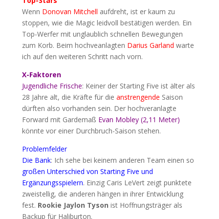
Top-Stars
Wenn
Donovan Mitchell
aufdreht, ist er kaum zu
stoppen, wie die Magic leidvoll bestätigen werden. Ein
Top-Werfer mit unglaublich schnellen Bewegungen
zum Korb. Beim hochveanlagten
Darius Garland
warte
ich auf den weiteren Schritt nach vorn.
X-Faktoren
Jugendliche Frische
: Keiner der Starting Five ist älter als
28 Jahre alt, die Kräfte für die
anstrengende
Saison
dürften also vorhanden sein. Der hochveranlagte
Forward mit Gardemaß
Evan Mobley (2,11 Meter)
könnte vor einer Durchbruch-Saison stehen.
Problemfelder
Die Bank
: Ich sehe bei keinem anderen Team einen so
großen Unterschied von Starting Five und
Ergänzungsspielern
. Einzig Caris LeVert zeigt punktete
zweistellig, die anderen hängen in ihrer Entwicklung
fest.
Rookie Jaylon Tyson
ist Hoffnungsträger als
Backup für Haliburton.