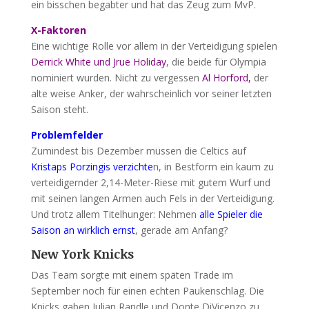
ein bisschen begabter und hat das Zeug zum MvP.
X-Faktoren
Eine wichtige Rolle vor allem in der Verteidigung spielen
Derrick White und Jrue Holiday
, die beide für Olympia
nominiert wurden. Nicht zu vergessen
Al Horford,
der
alte weise Anker, der wahrscheinlich vor seiner letzten
Saison steht.
Problemfelder
Zumindest bis Dezember müssen die Celtics auf
Kristaps Porzingis verzichte
n, in Bestform ein kaum zu
verteidigernder 2,14-Meter-Riese mit gutem Wurf und
mit seinen langen Armen auch Fels in der Verteidigung.
Und trotz allem Titelhunger: Nehmen
alle Spieler die
Saison an wirklich ernst
, gerade am Anfang?
New York Knicks
Das Team sorgte mit einem späten Trade im
September noch für einen echten Paukenschlag. Die
Knicks gaben Julian Randle und Donte DiVicenzo zu