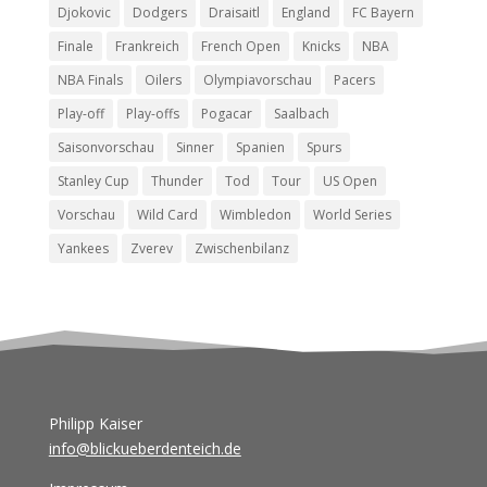
Djokovic
Dodgers
Draisaitl
England
FC Bayern
Finale
Frankreich
French Open
Knicks
NBA
NBA Finals
Oilers
Olympiavorschau
Pacers
Play-off
Play-offs
Pogacar
Saalbach
Saisonvorschau
Sinner
Spanien
Spurs
Stanley Cup
Thunder
Tod
Tour
US Open
Vorschau
Wild Card
Wimbledon
World Series
Yankees
Zverev
Zwischenbilanz
Philipp Kaiser
info@blickueberdenteich.de