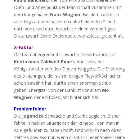
Paulo Banchero
, der Top-Pick 2022, ist weiter der
Dreh- und Angelpunkt der Mannschaft zusammen mit
dem kongenialen
Franz Wagner
. Bei dem warte ich
allerdings auf den nächsten entscheidenden Schritt
nach vorn, und dazu braucht er einen vernünftigen
Distanzwurf. Seine Dreierquote war zuletzt grauenhaft.
X-Faktor
Die teamübergreifend schwache Dreierfraktion soll
Kentavious Caldwell-Pope
verbessern, der
Königstransfer von den Denver Nuggets. Die Erfahrung
des 31-Jährigen, der sich in einigen Play-off-Schlachen
schon bewährt hat, dürfte einen enormen Schub
geben. Energizer von der Bank ist vor allem
Mo
Wagner
, der ein tolles Jahr hinter sich hat.
Problemfelder
Die
Jugend
ist Schwäche und Stärke zugleich. Bisher
fehlte in heiklen Situationen der Ruhepol, den man in
KCP gefunden zu haben hofft. Und wirklich nach oben
geht es sowieso nur, wenn praktisch jeder Spieler seine