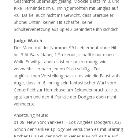
Geschichte überhaupt gelang. Mookie Betts im 3. und
Kiké Hernández im 6. Inning erhöhten mit Singles auf
4:0. Da fiel auch nicht ins Gewicht, dass Starspieler
Shohei Ohtani keinen Hit schaffte, seine
Schulterverletzung aus Spiel 2 behinderte ihn sichtlich.
Judge Watch
Der Mann mit der Nummer 99 blieb erneut ohne Hit
bei 3 At Bats (dabei; 1 Strikeout, schaffte nur einen
Walk. Er will ja, aber es ist nur noch traurig, wie
verzweifelt er nach jedem Pitch schlägt. Zur
unglücklichen Vorstellung passte es wie die Faust aufs
Auge, dass im 6. Inning sein fantastischer Wurf vom
Centerfield zur Homebase um Sekundenbruchteile zu
spät kam und den 4. Punkte der Dodgers eben nicht
vehinderte
Ansetzung heute:
01:08: New York Yankees – Los Angeles Dodgers (0:3)
Schon der Yankee-Epilog? Sie versuchen es mit Starting
Pitcher Luis Gil, der noch in keiner Play-off-Partie auf