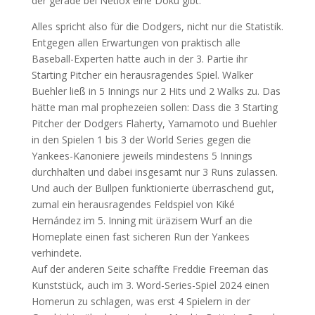
der gerade bei Netlox eine Doku gibt.
Alles spricht also für die Dodgers, nicht nur die Statistik.
Entgegen allen Erwartungen von praktisch alle
Baseball-Experten hatte auch in der 3. Partie ihr
Starting Pitcher ein herausragendes Spiel. Walker
Buehler ließ in 5 Innings nur 2 Hits und 2 Walks zu. Das
hätte man mal prophezeien sollen: Dass die 3 Starting
Pitcher der Dodgers Flaherty, Yamamoto und Buehler
in den Spielen 1 bis 3 der World Series gegen die
Yankees-Kanoniere jeweils mindestens 5 Innings
durchhalten und dabei insgesamt nur 3 Runs zulassen.
Und auch der Bullpen funktionierte überraschend gut,
zumal ein herausragendes Feldspiel von Kiké
Hernández im 5. Inning mit üräzisem Wurf an die
Homeplate einen fast sicheren Run der Yankees
verhindete.
Auf der anderen Seite schaffte Freddie Freeman das
Kunststück, auch im 3. Word-Series-Spiel 2024 einen
Homerun zu schlagen, was erst 4 Spielern in der