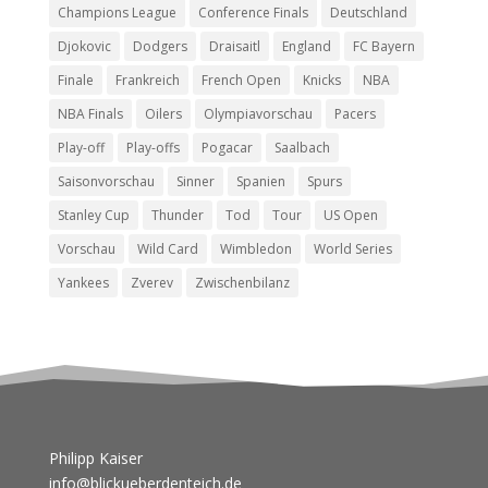
Champions League
Conference Finals
Deutschland
Djokovic
Dodgers
Draisaitl
England
FC Bayern
Finale
Frankreich
French Open
Knicks
NBA
NBA Finals
Oilers
Olympiavorschau
Pacers
Play-off
Play-offs
Pogacar
Saalbach
Saisonvorschau
Sinner
Spanien
Spurs
Stanley Cup
Thunder
Tod
Tour
US Open
Vorschau
Wild Card
Wimbledon
World Series
Yankees
Zverev
Zwischenbilanz
Philipp Kaiser
info@blickueberdenteich.de