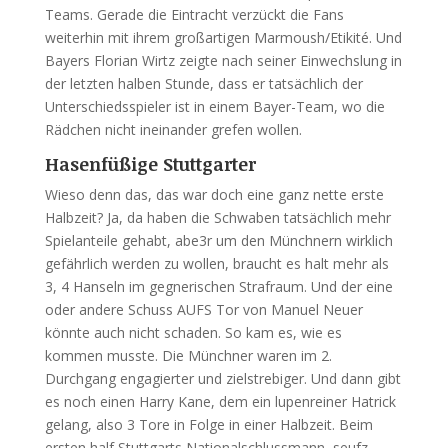
Teams. Gerade die Eintracht verzückt die Fans
weiterhin mit ihrem großartigen Marmoush/Etikité. Und
Bayers Florian Wirtz zeigte nach seiner Einwechslung in
der letzten halben Stunde, dass er tatsächlich der
Unterschiedsspieler ist in einem Bayer-Team, wo die
Rädchen nicht ineinander grefen wollen.
Hasenfüßige Stuttgarter
Wieso denn das, das war doch eine ganz nette erste
Halbzeit? Ja, da haben die Schwaben tatsächlich mehr
Spielanteile gehabt, abe3r um den Münchnern wirklich
gefährlich werden zu wollen, braucht es halt mehr als
3, 4 Hanseln im gegnerischen Strafraum. Und der eine
oder andere Schuss AUFS Tor von Manuel Neuer
könnte auch nicht schaden. So kam es, wie es
kommen musste. Die Münchner waren im 2.
Durchgang engagierter und zielstrebiger. Und dann gibt
es noch einen Harry Kane, dem ein lupenreiner Hatrick
gelang, also 3 Tore in Folge in einer Halbzeit. Beim
ersten half Stuttgarts Nationalschlussmann, seufz,