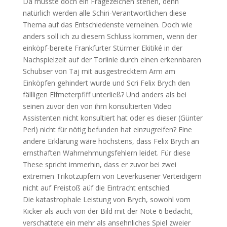
Da müsste doch ein Fragezeichen stehen, denn
natürlich werden alle Schiri-Verantwortlichen diese
Thema auf das Entschiedenste verneinen. Doch wie
anders soll ich zu diesem Schluss kommen, wenn der
einköpf-bereite Frankfurter Stürmer Ekitiké in der
Nachspielzeit auf der Torlinie durch einen erkennbaren
Schubser von Taj mit ausgestrecktem Arm am
Einköpfen gehindert wurde und Scri Felix Brych den
fällligen Elfmeterpfiff unterließ? Und anders als bei
seinen zuvor den von ihm konsultierten Video
Assistenten nicht konsultiert hat oder es dieser (Günter
Perl) nicht für nötig befunden hat einzugreifen? Eine
andere Erklärung wäre höchstens, dass Felix Brych an
ernsthaften Wahrnehmungsfehlern leidet. Für diese
These spricht immerhin, dass er zuvor bei zwei
extremen Trikotzupfern von Leverkusener Verteidigern
nicht auf Freistoß aüf die Eintracht entschied.
Die katastrophale Leistung von Brych, sowohl vom
Kicker als auch von der Bild mit der Note 6 bedacht,
verschattete ein mehr als ansehnliches Spiel zweier