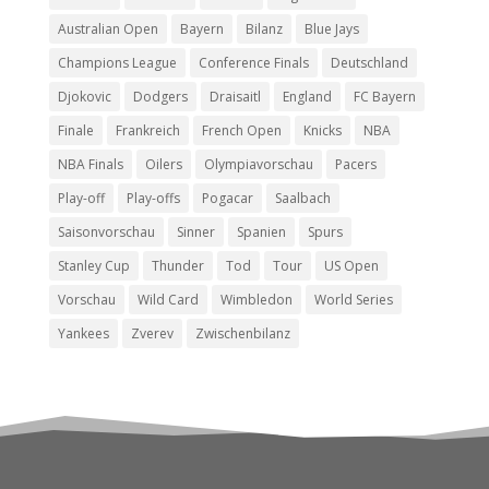
Australian Open
Bayern
Bilanz
Blue Jays
Champions League
Conference Finals
Deutschland
Djokovic
Dodgers
Draisaitl
England
FC Bayern
Finale
Frankreich
French Open
Knicks
NBA
NBA Finals
Oilers
Olympiavorschau
Pacers
Play-off
Play-offs
Pogacar
Saalbach
Saisonvorschau
Sinner
Spanien
Spurs
Stanley Cup
Thunder
Tod
Tour
US Open
Vorschau
Wild Card
Wimbledon
World Series
Yankees
Zverev
Zwischenbilanz