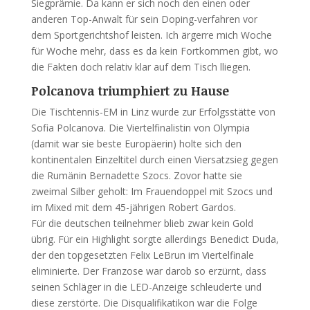
Siegprämie. Da kann er sich noch den einen oder
anderen Top-Anwalt für sein Doping-verfahren vor
dem Sportgerichtshof leisten. Ich ärgerre mich Woche
für Woche mehr, dass es da kein Fortkommen gibt, wo
die Fakten doch relativ klar auf dem Tisch lliegen.
Polcanova triumphiert zu Hause
Die Tischtennis-EM in Linz wurde zur Erfolgsstätte von
Sofia Polcanova. Die Viertelfinalistin von Olympia
(damit war sie beste Europäerin) holte sich den
kontinentalen Einzeltitel durch einen Viersatzsieg gegen
die Rumänin Bernadette Szocs. Zovor hatte sie
zweimal Silber geholt: Im Frauendoppel mit Szocs und
im Mixed mit dem 45-jährigen Robert Gardos.
Für die deutschen teilnehmer blieb zwar kein Gold
übrig. Für ein Highlight sorgte allerdings Benedict Duda,
der den topgesetzten Felix LeBrun im Viertelfinale
eliminierte. Der Franzose war darob so erzürnt, dass
seinen Schläger in die LED-Anzeige schleuderte und
diese zerstörte. Die Disqualifikatikon war die Folge