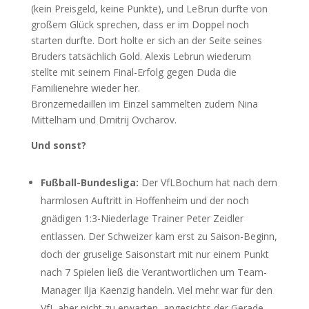
(kein Preisgeld, keine Punkte), und LeBrun durfte von
großem Glück sprechen, dass er im Doppel noch
starten durfte. Dort holte er sich an der Seite seines
Bruders tatsächlich Gold. Alexis Lebrun wiederum
stellte mit seinem Final-Erfolg gegen Duda die
Familienehre wieder her.
Bronzemedaillen im Einzel sammelten zudem Nina
Mittelham und Dmitrij Ovcharov.
Und sonst?
Fußball-Bundesliga:
Der VfLBochum hat nach dem
harmlosen Auftritt in Hoffenheim und der noch
gnädigen 1:3-Niederlage Trainer Peter Zeidler
entlassen. Der Schweizer kam erst zu Saison-Beginn,
doch der gruselige Saisonstart mit nur einem Punkt
nach 7 Spielen ließ die Verantwortlichen um Team-
Manager Ilja Kaenzig handeln. Viel mehr war für den
VfL aber nicht zu erwarten, angesichts der Gerade-