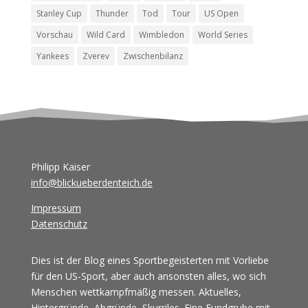
Stanley Cup
Thunder
Tod
Tour
US Open
Vorschau
Wild Card
Wimbledon
World Series
Yankees
Zverev
Zwischenbilanz
Philipp Kaiser
info@blickueberdenteich.de
Impressum
Datenschutz
Dies ist der Blog eines Sportbegeisterten mit Vorliebe
für den US-Sport, aber auch ansonsten alles, wo sich
Menschen wettkampfmäßig messen. Aktuelles,
Hintergründe, Abgründe, Skurriles. Eine Fundgrube mit