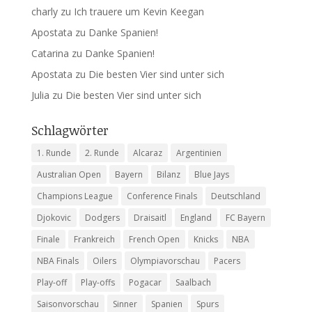
charly
zu
Ich trauere um Kevin Keegan
Apostata
zu
Danke Spanien!
Catarina
zu
Danke Spanien!
Apostata
zu
Die besten Vier sind unter sich
Julia
zu
Die besten Vier sind unter sich
Schlagwörter
1. Runde
2. Runde
Alcaraz
Argentinien
Australian Open
Bayern
Bilanz
Blue Jays
Champions League
Conference Finals
Deutschland
Djokovic
Dodgers
Draisaitl
England
FC Bayern
Finale
Frankreich
French Open
Knicks
NBA
NBA Finals
Oilers
Olympiavorschau
Pacers
Play-off
Play-offs
Pogacar
Saalbach
Saisonvorschau
Sinner
Spanien
Spurs