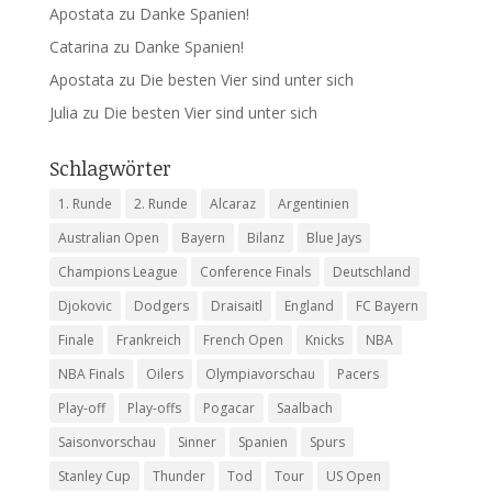
Apostata
zu
Danke Spanien!
Catarina
zu
Danke Spanien!
Apostata
zu
Die besten Vier sind unter sich
Julia
zu
Die besten Vier sind unter sich
Schlagwörter
1. Runde
2. Runde
Alcaraz
Argentinien
Australian Open
Bayern
Bilanz
Blue Jays
Champions League
Conference Finals
Deutschland
Djokovic
Dodgers
Draisaitl
England
FC Bayern
Finale
Frankreich
French Open
Knicks
NBA
NBA Finals
Oilers
Olympiavorschau
Pacers
Play-off
Play-offs
Pogacar
Saalbach
Saisonvorschau
Sinner
Spanien
Spurs
Stanley Cup
Thunder
Tod
Tour
US Open