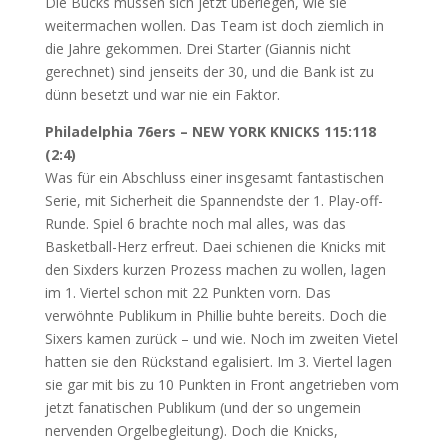
Die Bucks müssen sich jetzt überlegen, wie sie
weitermachen wollen. Das Team ist doch ziemlich in
die Jahre gekommen. Drei Starter (Giannis nicht
gerechnet) sind jenseits der 30, und die Bank ist zu
dünn besetzt und war nie ein Faktor.
Philadelphia 76ers – NEW YORK KNICKS 115:118
(2:4)
Was für ein Abschluss einer insgesamt fantastischen
Serie, mit Sicherheit die Spannendste der 1. Play-off-
Runde. Spiel 6 brachte noch mal alles, was das
Basketball-Herz erfreut. Daei schienen die Knicks mit
den Sixders kurzen Prozess machen zu wollen, lagen
im 1. Viertel schon mit 22 Punkten vorn. Das
verwöhnte Publikum in Phillie buhte bereits. Doch die
Sixers kamen zurück – und wie. Noch im zweiten Vietel
hatten sie den Rückstand egalisiert. Im 3. Viertel lagen
sie gar mit bis zu 10 Punkten in Front angetrieben vom
jetzt fanatischen Publikum (und der so ungemein
nervenden Orgelbegleitung). Doch die Knicks,