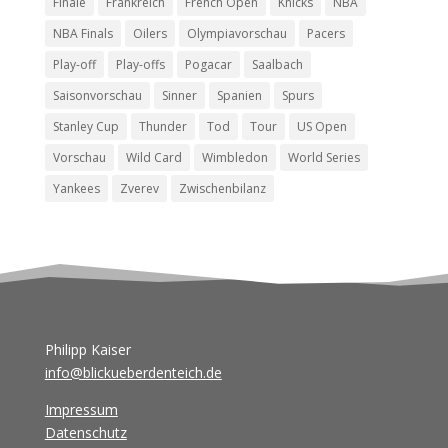
Finale
Frankreich
French Open
Knicks
NBA
NBA Finals
Oilers
Olympiavorschau
Pacers
Play-off
Play-offs
Pogacar
Saalbach
Saisonvorschau
Sinner
Spanien
Spurs
Stanley Cup
Thunder
Tod
Tour
US Open
Vorschau
Wild Card
Wimbledon
World Series
Yankees
Zverev
Zwischenbilanz
Philipp Kaiser
info@blickueberdenteich.de
Impressum
Datenschutz