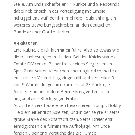
Stelle. Am Ende schaffte er 14 Punkte und 9 Rebounds,
dabei rieb er sich in der Verteidigung mit Embiid
richtiggehend auf, der ihm mehrere Fouls anhing. ein
weiteres Bewerbungsschreiben an den deutschen
Bundestrainer Gordie Herbert.
X-Faktoren
Eine Rubrik, die ich hiermit einführe. Also so etwas wie
die oft unbesungenen Helden. Bei den Knicks war es
Donte DiVicenzo. Bisher trotz seines Siegdreiers in
Spiel 2 mit seinen Versuchen eher unglücklich, hatte er
endlich sein Visier richtig eingestellt und versenkte 5
von 9 Würfen. Insgesamt kam er auf 23 Punkte, 7
Assists. Eine besondere Bermerkung vedient sein
unglaublicher Block gegen Embiid.
Auch die Sixers hatte einen besonderen Trumpf. Bobby
Hield erhielt endlich Spielzeit, und in der zeigte er seine
große Stärke des Scharfschützen. Seine Dreier erst
ermöglichten die fulminante Aufholjagd. Am Ende
fanden 6 seiner 9 Versuche das Ziel. Umso