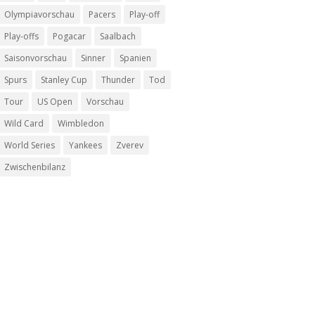
Olympiavorschau
Pacers
Play-off
Play-offs
Pogacar
Saalbach
Saisonvorschau
Sinner
Spanien
Spurs
Stanley Cup
Thunder
Tod
Tour
US Open
Vorschau
Wild Card
Wimbledon
World Series
Yankees
Zverev
Zwischenbilanz