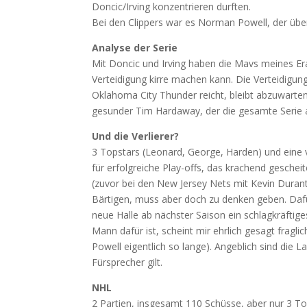
Doncic/Irving konzentrieren durften.
Bei den Clippers war es Norman Powell, der üb
Analyse der Serie
Mit Doncic und Irving haben die Mavs meines Er
Verteidigung kirre machen kann. Die Verteidigun
Oklahoma City Thunder reicht, bleibt abzuwarten.
gesunder Tim Hardaway, der die gesamte Serie au
Und die Verlierer?
3 Topstars (Leonard, George, Harden) und eine 
für erfolgreiche Play-offs, das krachend gescheite
(zuvor bei den New Jersey Nets mit Kevin Durant 
Bärtigen, muss aber doch zu denken geben. Dafür 
neue Halle ab nächster Saison ein schlagkräftig
Mann dafür ist, scheint mir ehrlich gesagt fragl
Powell eigentlich so lange). Angeblich sind die
Fürsprecher gilt.
NHL
2 Partien, insgesamt 110 Schüsse, aber nur 3 To