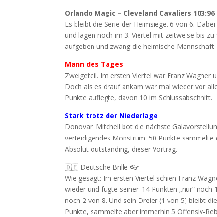
Orlando Magic – Cleveland Cavaliers 103:96 
Es bleibt die Serie der Heimsiege. 6 von 6. Dabe
und lagen noch im 3. Viertel mit zeitweise bis z
aufgeben und zwang die heimische Mannschaft zu
Mann des Tages
Zweigeteil. Im ersten Viertel war Franz Wagner 
Doch als es drauf ankam war mal wieder vor al
Punkte auflegte, davon 10 im Schlussabschnitt.
Stark trotz der Niederlage
Donovan Mitchell bot die nächste Galavorstellung
verteidigendes Monstrum. 50 Punkte sammelte er 
Absolut outstanding, dieser Vortrag.
🇩🇪 Deutsche Brille 👓
Wie gesagt: Im ersten Viertel schien Franz Wagne
wieder und fügte seinen 14 Punkten „nur“ noch 1
noch 2 von 8. Und sein Dreier (1 von 5) bleibt di
Punkte, sammelte aber immerhin 5 Offensiv-Re