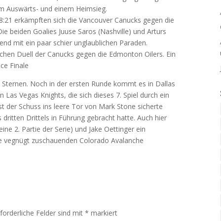
nem Auswärts- und einem Heimsieg.
8:21 erkämpften sich die Vancouver Canucks gegen die
Die beiden Goalies Juuse Saros (Nashville) und Arturs
gend mit ein paar schier unglaublichen Paraden.
schen Duell der Canucks gegen die Edmonton Oilers. Ein
ce Finale
n Sternen. Noch in der ersten Runde kommt es in Dallas
 Las Vegas Knights, die sich dieses 7. Spiel durch ein
t der Schuss ins leere Tor von Mark Stone sicherte
ritten Drittels in Führung gebracht hatte. Auch hier
seine 2. Partie der Serie) und Jake Oettinger ein
die vegnügt zuschauenden Colorado Avalanche
rforderliche Felder sind mit
*
markiert