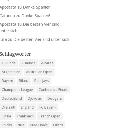
Apostata
zu
Danke Spanien!
Catarina
zu
Danke Spanien!
Apostata
zu
Die besten Vier sind
unter sich
Julia
zu
Die besten Vier sind unter sich
Schlagwörter
1. Runde
2. Runde
Alcaraz
Argentinien
Australian Open
Bayern
Bilanz
Blue Jays
Champions League
Conference Finals
Deutschland
Djokovic
Dodgers
Draisaitl
England
FC Bayern
Finale
Frankreich
French Open
Knicks
NBA
NBA Finals
Oilers