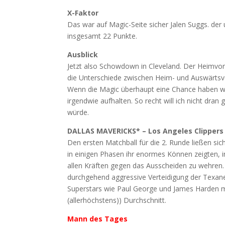
X-Faktor
Das war auf Magic-Seite sicher Jalen Suggs. der
insgesamt 22 Punkte.
Ausblick
Jetzt also Schowdown in Cleveland. Der Heimvortei
die Unterschiede zwischen Heim- und Auswärtsv
Wenn die Magic überhaupt eine Chance haben wo
irgendwie aufhalten. So recht will ich nicht dr
würde.
DALLAS MAVERICKS* – Los Angeles Clippers C
Den ersten Matchball für die 2. Runde ließen si
in einigen Phasen ihr enormes Können zeigten, i
allen Kräften gegen das Ausscheiden zu wehren. Z
durchgehend aggressive Verteidigung der Texane
Superstars wie Paul George und James Harden 
(allerhöchstens)) Durchschnitt.
Mann des Tages