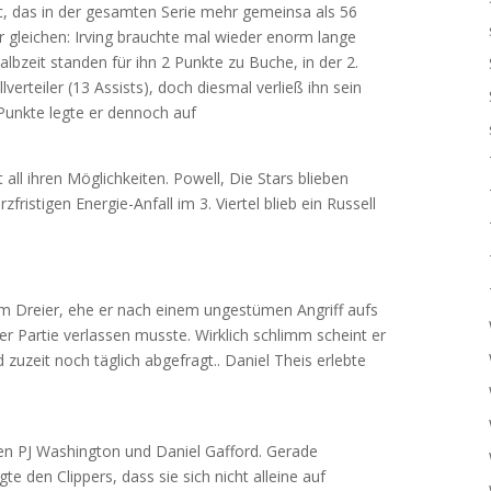
c, das in der gesamten Serie mehr gemeinsa als 56
er gleichen: Irving brauchte mal wieder enorm lange
albzeit standen für ihn 2 Punkte zu Buche, in der 2.
verteiler (13 Assists), doch diesmal verließ ihn sein
 Punkte legte er dennoch auf
ll ihren Möglichkeiten. Powell, Die Stars blieben
fristigen Energie-Anfall im 3. Viertel blieb ein Russell
nem Dreier, ehe er nach einem ungestümen Angriff aufs
der Partie verlassen musste. Wirklich schlimm scheint er
d zuzeit noch täglich abgefragt.. Daniel Theis erlebte
n PJ Washington und Daniel Gafford. Gerade
te den Clippers, dass sie sich nicht alleine auf