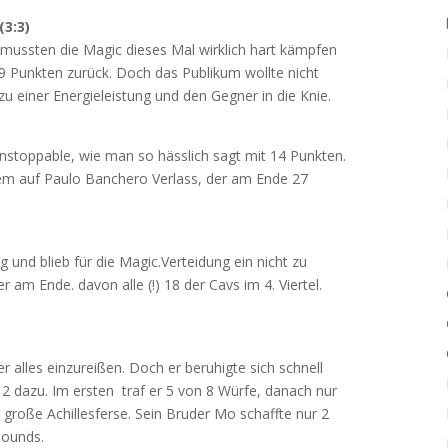
(3:3)
i mussten die Magic dieses Mal wirklich hart kämpfen
u 9 Punkten zurück. Doch das Publikum wollte nicht
 einer Energieleistung und den Gegner in die Knie.
unstoppable, wie man so hässlich sagt mit 14 Punkten.
lem auf Paulo Banchero Verlass, der am Ende 27
 und blieb für die Magic.Verteidung ein nicht zu
am Ende. davon alle (!) 18 der Cavs im 4. Viertel.
r alles einzureißen. Doch er beruhigte sich schnell
2 dazu. Im ersten traf er 5 von 8 Würfe, danach nur
e große Achillesferse. Sein Bruder Mo schaffte nur 2
bounds.