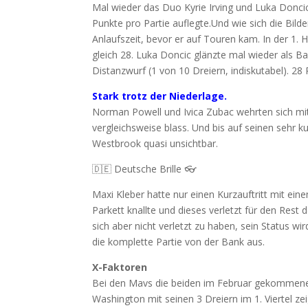
Mal wieder das Duo Kyrie Irving und Luka Donci
Punkte pro Partie auflegte.Und wie sich die Bild
Anlaufszeit, bevor er auf Touren kam. In der 1. H
gleich 28. Luka Doncic glänzte mal wieder als Ball
Distanzwurf (1 von 10 Dreiern, indiskutabel). 28
Stark trotz der Niederlage.
Norman Powell und Ivica Zubac wehrten sich mit a
vergleichsweise blass. Und bis auf seinen sehr kurz
Westbrook quasi unsichtbar.
🇩🇪 Deutsche Brille 👓
Maxi Kleber hatte nur einen Kurzauftritt mit ei
Parkett knallte und dieses verletzt für den Rest 
sich aber nicht verletzt zu haben, sein Status wir
die komplette Partie von der Bank aus.
X-Faktoren
Bei den Mavs die beiden im Februar gekommene
Washington mit seinen 3 Dreiern im 1. Viertel zeig