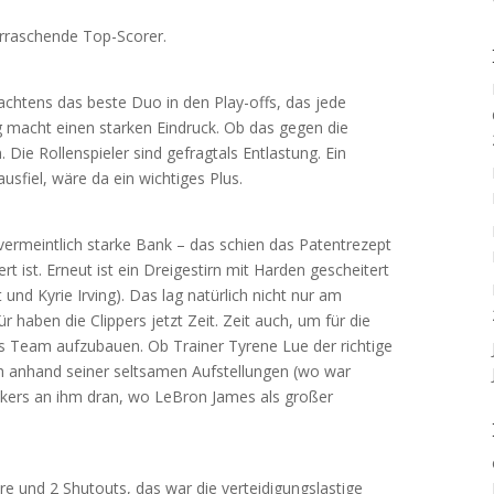
erraschende Top-Scorer.
achtens das beste Duo in den Play-offs, das jede
g macht einen starken Eindruck. Ob das gegen die
 Die Rollenspieler sind gefragtals Entlastung. Ein
sfiel, wäre da ein wichtiges Plus.
vermeintlich starke Bank – das schien das Patentrezept
rt ist. Erneut ist ein Dreigestirn mit Harden gescheitert
und Kyrie Irving). Das lag natürlich nicht nur am
haben die Clippers jetzt Zeit. Zeit auch, um für die
es Team aufzubauen. Ob Trainer Tyrene Lue der richtige
ich anhand seiner seltsamen Aufstellungen (wo war
 Lakers an ihm dran, wo LeBron James als großer
re und 2 Shutouts, das war die verteidigungslastige