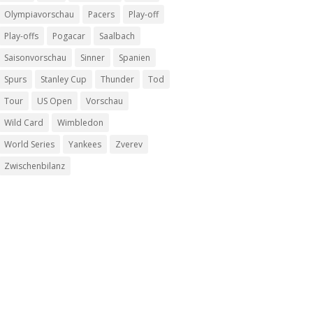
Olympiavorschau
Pacers
Play-off
Play-offs
Pogacar
Saalbach
Saisonvorschau
Sinner
Spanien
Spurs
Stanley Cup
Thunder
Tod
Tour
US Open
Vorschau
Wild Card
Wimbledon
World Series
Yankees
Zverev
Zwischenbilanz