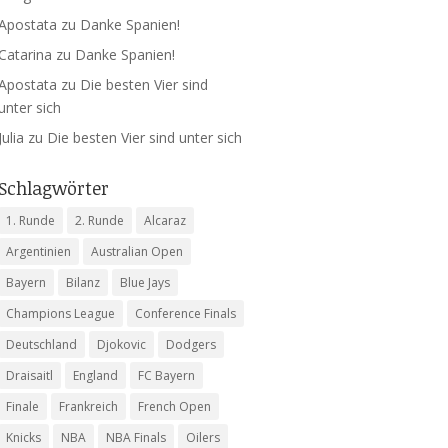
Apostata
zu
Danke Spanien!
Catarina
zu
Danke Spanien!
Apostata
zu
Die besten Vier sind
unter sich
Julia
zu
Die besten Vier sind unter sich
Schlagwörter
1. Runde
2. Runde
Alcaraz
Argentinien
Australian Open
Bayern
Bilanz
Blue Jays
Champions League
Conference Finals
Deutschland
Djokovic
Dodgers
Draisaitl
England
FC Bayern
Finale
Frankreich
French Open
Knicks
NBA
NBA Finals
Oilers