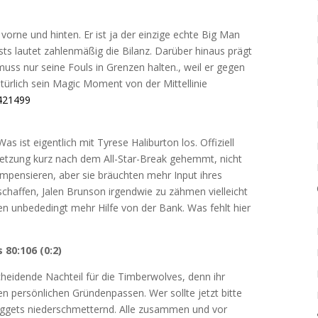
 vorne und hinten. Er ist ja der einzige echte Big Man
sts lautet zahlenmäßig die Bilanz. Darüber hinaus prägt
muss nur seine Fouls in Grenzen halten., weil er gegen
ürlich sein Magic Moment von der Mittellinie
0421499
Was ist eigentlich mit Tyrese Haliburton los. Offiziell
erletzung kurz nach dem All-Star-Break gehemmt, nicht
ompensieren, aber sie bräuchten mehr Input ihres
haffen, Jalen Brunson irgendwie zu zähmen vielleicht
n unbededingt mehr Hilfe von der Bank. Was fehlt hier
80:106 (0:2)
cheidende Nachteil für die Timberwolves, denn ihr
 persönlichen Gründenpassen. Wer sollte jetzt bitte
Nuggets niederschmetternd. Alle zusammen und vor