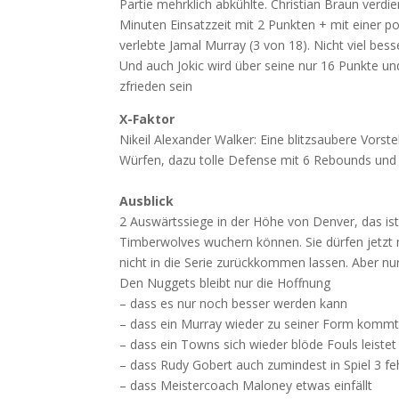
Partie mehrklich abkühlte. Christian Braun verdie
Minuten Einsatzzeit mit 2 Punkten + mit einer p
verlebte Jamal Murray (3 von 18). Nicht viel bes
Und auch Jokic wird über seine nur 16 Punkte un
zfrieden sein
X-Faktor
Nikeil Alexander Walker: Eine blitzsaubere Vorste
Würfen, dazu tolle Defense mit 6 Rebounds und 
Ausblick
2 Auswärtssiege in der Höhe von Denver, das ist
Timberwolves wuchern können. Sie dürfen jetzt 
nicht in die Serie zurückkommen lassen. Aber nur
Den Nuggets bleibt nur die Hoffnung
– dass es nur noch besser werden kann
– dass ein Murray wieder zu seiner Form komm
– dass ein Towns sich wieder blöde Fouls leistet
– dass Rudy Gobert auch zumindest in Spiel 3 fe
– dass Meistercoach Maloney etwas einfällt