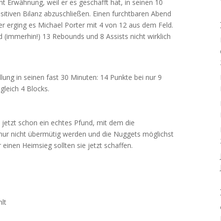
nt Erwähnung, weil er es geschafft hat, in seinen 10
ositiven Bilanz abzuschließen. Einen furchtbaren Abend
ser erging es Michael Porter mit 4 von 12 aus dem Feld.
d (immerhin!) 13 Rebounds und 8 Assists nicht wirklich
llung in seinen fast 30 Minuten: 14 Punkte bei nur 9
gleich 4 Blocks.
 jetzt schon ein echtes Pfund, mit dem die
nur nicht übermütig werden und die Nuggets möglichst
 einen Heimsieg sollten sie jetzt schaffen.
t
hlt