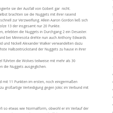
gierte sie der Ausfall von Gobert gar nicht.
selbst brachten sie die Nuggets mit ihrer rasend
schnell zur Verzweiflung. Allein Aaron Gordon ließ sich
tolze 13 der insgesamt nur 20 Punkte.
en, erlebten die Nuggets in Durchgang 2 ein Desaster.
, und bei Minnesota drehte nun auch Anthony Edwards
eid und Nickell Alexander Walker verwandelten dazu
chste Halbzeitrückstand der Nuggets zu hause in ihrer
el führten die Wolves teilweise mit mehr als 30
en die Nuggets ausgeglichen.
d mit 11 Punkten im ersten, noch einigermaßen
azu großartige Verteidigung gegen Jokic im Verbund mit
ofi so etwas wie Normalform, obwohl er im Verlauf der