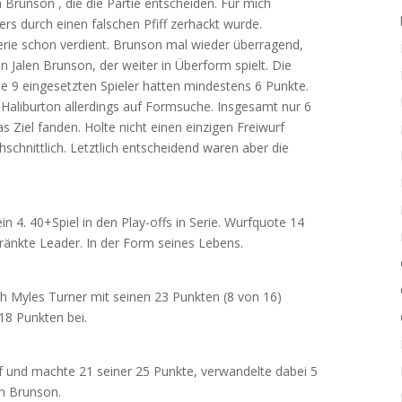
n Brunson , die die Partie entscheiden. Für mich
cers durch einen falschen Pfiff zerhackt wurde.
Serie schon verdient. Brunson mal wieder überragend,
 Jalen Brunson, der weiter in Überform spielt. Die
 9 eingesetzten Spieler hatten mindestens 6 Punkte.
 Haliburton allerdings auf Formsuche. Insgesamt nur 6
 Ziel fanden. Holte nicht einen einzigen Freiwurf
hschnittlich. Letztlich entscheidend waren aber die
in 4. 40+Spiel in den Play-offs in Serie. Wurfquote 14
ränkte Leader. In der Form seines Lebens.
ch Myles Turner mit seinen 23 Punkten (8 von 16)
18 Punkten bei.
uf und machte 21 seiner 25 Punkte, verwandelte dabei 5
en Brunson.