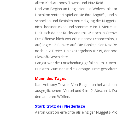
allem Karl-Anthony Towns und Naz Reid.
Und von Beginn an tangierten die Wolves, als tan
Hochkonzentriert spielten sie ihre Angriffe, und 
schnellen und flexiblen Verteidigung die Nuggets 
nicht beeindrucken und sammelte im 1. Viertel s
Hielt sich da der Rückstand mit -6 noch in Grenz
Die Offense blieb weiterhin nahezu chancenlos
auf, legte 12 Punkte auf. Die Bankspieler Naz R
noch je 2 Dreier. Halbzeitergebnis 61:35, der hö
Play-off-Geschichte.
Längst war die Entscheidung gefallen. Im 3. Viert
Punkten. Zumindest die Garbage Time gestaltet
Mann des Tages
Karl-Anthony Towns: Von Beginn an hellwach un
ausgeglichenem Viertel und 9 im 2. Abschnitt. D
den anderen Wölfen.
Stark trotz der Niederlage
Aaron Gordon erreichte als einziger Nuggets-Pr