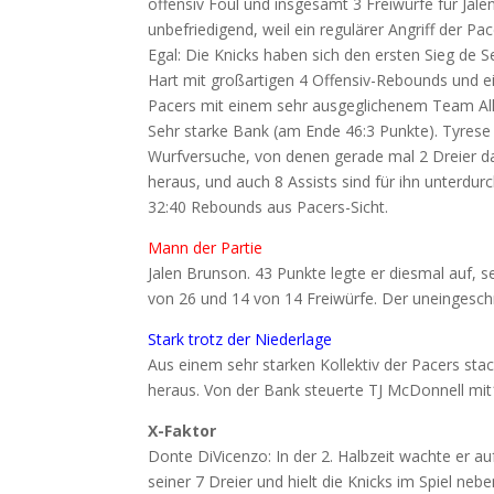
offensiv Foul und insgesamt 3 Freiwürfe für Jale
unbefriedigend, weil ein regulärer Angriff der Pa
Egal: Die Knicks haben sich den ersten Sieg de 
Hart mit großartigen 4 Offensiv-Rebounds und ein
Pacers mit einem sehr ausgeglichenem Team Alle
Sehr starke Bank (am Ende 46:3 Punkte). Tyrese
Wurfversuche, von denen gerade mal 2 Dreier das
heraus, und auch 8 Assists sind für ihn unterdurc
32:40 Rebounds aus Pacers-Sicht.
Mann der Partie
Jalen Brunson. 43 Punkte legte er diesmal auf, se
von 26 und 14 von 14 Freiwürfe. Der uneingesch
Stark trotz der Niederlage
Aus einem sehr starken Kollektiv der Pacers sta
heraus. Von der Bank steuerte TJ McDonnell mit
X-Faktor
Donte DiVicenzo: In der 2. Halbzeit wachte er a
seiner 7 Dreier und hielt die Knicks im Spiel neb