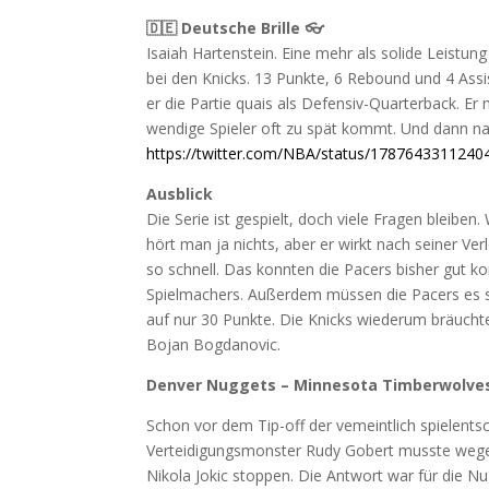
🇩🇪 Deutsche Brille 👓
Isaiah Hartenstein. Eine mehr als solide Leistung
bei den Knicks. 13 Punkte, 6 Rebound und 4 Assi
er die Partie quais als Defensiv-Quarterback. Er 
wendige Spieler oft zu spät kommt. Und dann nat
https://twitter.com/NBA/status/178764331124
Ausblick
Die Serie ist gespielt, doch viele Fragen bleiben. 
hört man ja nichts, aber er wirkt nach seiner V
so schnell. Das konnten die Pacers bisher gut k
Spielmachers. Außerdem müssen die Pacers es sc
auf nur 30 Punkte. Die Knicks wiederum bräuchte
Bojan Bogdanovic.
Denver Nuggets – Minnesota Timberwolves 
Schon vor dem Tip-off der vemeintlich spielents
Verteidigungsmonster Rudy Gobert musste wegen
Nikola Jokic stoppen. Die Antwort war für die 