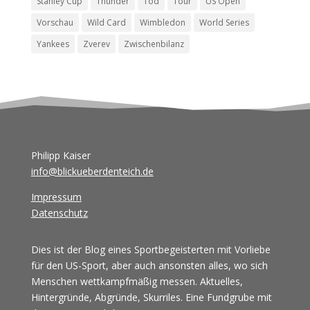
Stanley Cup
Thunder
Tod
Tour
US Open
Vorschau
Wild Card
Wimbledon
World Series
Yankees
Zverev
Zwischenbilanz
Philipp Kaiser
info@blickueberdenteich.de
Impressum
Datenschutz
Dies ist der Blog eines Sportbegeisterten mit Vorliebe
für den US-Sport, aber auch ansonsten alles, wo sich
Menschen wettkampfmäßig messen. Aktuelles,
Hintergründe, Abgründe, Skurriles. Eine Fundgrube mit