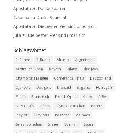
Apostata
zu
Danke Spanien!
Catarina
zu
Danke Spanien!
Apostata
zu
Die besten Vier sind unter sich
Julia
zu
Die besten Vier sind unter sich
Schlagwörter
1. Runde
2. Runde
Alcaraz
Argentinien
Australian Open
Bayern
Bilanz
Blue Jays
Champions League
Conference Finals
Deutschland
Djokovic
Dodgers
Draisaitl
England
FC Bayern
Finale
Frankreich
French Open
Knicks
NBA
NBA Finals
Oilers
Olympiavorschau
Pacers
Play-off
Play-offs
Pogacar
Saalbach
Saisonvorschau
Sinner
Spanien
Spurs