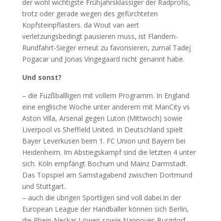
der wohl wichtigste Frühjahrsklassiger der Radprofis,
trotz oder gerade wegen des gefürchteten
Kopfsteinpflasters. da Wout van aert
verletzungsbedingt pausieren muss, ist Flandern-
Rundfahrt-Sieger erneut zu favorisieren, zumal Tadej
Pogacar und Jonas Vingegaard nicht genannt habe.
Und sonst?
– die Fuzßballligen mit vollem Programm. In England
eine englische Woche unter anderem mit ManCity vs
Aston Villa, Arsenal gegen Luton (Mittwoch) sowie
Liverpool vs Sheffield United. In Deutschland spielt
Bayer Leverkusen beim 1. FC Union und Bayern bei
Heidenheim. Im Abstiegskampf sind die letzten 4 unter
sich. Köln empfängt Bochum und Mainz Darmstadt.
Das Topspiel am Samstagabend zwischen Dortmund
und Stuttgart.
– auch die übrigen Sportligen sind voll dabei.In der
European League der Handballer können sich Berlin,
die Rhein-Neckar Löwen sowie Nannover-Burgdorf