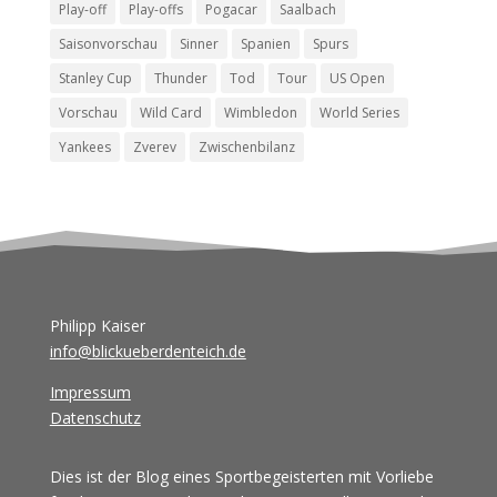
Play-off
Play-offs
Pogacar
Saalbach
Saisonvorschau
Sinner
Spanien
Spurs
Stanley Cup
Thunder
Tod
Tour
US Open
Vorschau
Wild Card
Wimbledon
World Series
Yankees
Zverev
Zwischenbilanz
Philipp Kaiser
info@blickueberdenteich.de
Impressum
Datenschutz
Dies ist der Blog eines Sportbegeisterten mit Vorliebe