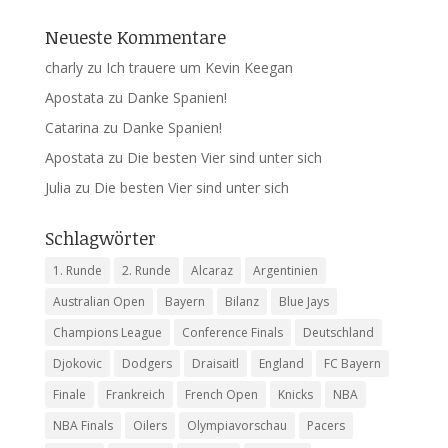
Neueste Kommentare
charly
zu
Ich trauere um Kevin Keegan
Apostata
zu
Danke Spanien!
Catarina
zu
Danke Spanien!
Apostata
zu
Die besten Vier sind unter sich
Julia
zu
Die besten Vier sind unter sich
Schlagwörter
1. Runde
2. Runde
Alcaraz
Argentinien
Australian Open
Bayern
Bilanz
Blue Jays
Champions League
Conference Finals
Deutschland
Djokovic
Dodgers
Draisaitl
England
FC Bayern
Finale
Frankreich
French Open
Knicks
NBA
NBA Finals
Oilers
Olympiavorschau
Pacers