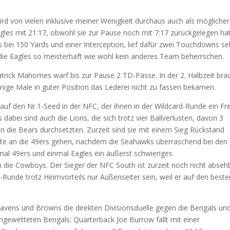
d von vielen inklusive meiner Wenigkeit durchaus auch als möglicher
les mit 21:17, obwohl sie zur Pause noch mit 7:17 zurückgelegen hat
bei 150 Yards und einer Interception, lief dafür zwei Touchdowns sel
die Eagles so meisterhaft wie wohl kein anderes Team beherrschen.
rick Mahomes warf bis zur Pause 2 TD-Pässe. In der 2. Halbzeit bra
inige Male in guter Position das Lederei nicht zu fassen bekamen.
uf den Nr.1-Seed in der NFC, der ihnen in der Wildcard-Runde ein Fre
 dabei sind auch die Lions, die sich trotz vier Ballverlusten, davon 3
 die Bears durchsetzten. Zurzeit sind sie mit einem Sieg Rückstand
ürfte an die 49ers gehen, nachdem die Seahawks überraschend bei den
imal 49ers und einmal Eagles ein äußerst schwieriges
 die Cowboys. Der Sieger der NFC South ist zurzeit noch nicht abseh
d-Runde trotz Heimvorteils nur Außenseiter sein, weil er auf den beste
avens und Browns die direkten Divisionsduelle gegen die Bengals un
hgewetteten Bengals: Quarterback Joe Burrow fällt mit einer