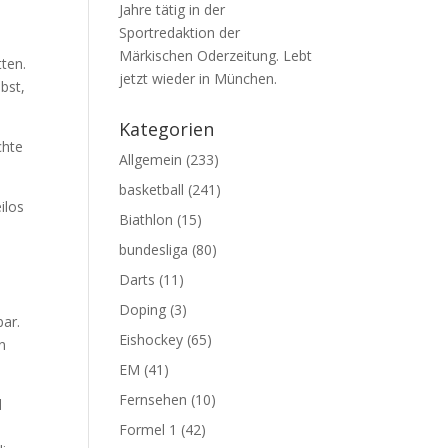
Jahre tätig in der
Sportredaktion der
Märkischen Oderzeitung. Lebt
ten.
jetzt wieder in München.
bst,
Kategorien
chte
Allgemein
(233)
basketball
(241)
ilos
Biathlon
(15)
bundesliga
(80)
Darts
(11)
Doping
(3)
bar.
Eishockey
(65)
n
EM
(41)
Fernsehen
(10)
d
Formel 1
(42)