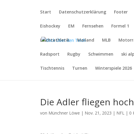
Start
Datenschutzerklärung
Footer
Eishockey
EM
Fernsehen
Formel 1
Leichtathletik
Mailand
MLB
Motorr
Radsport
Rugby
Schwimmen
ski al
Tischtennis
Turnen
Winterspiele 2026
Die Adler fliegen hoc
von
Münchner Löwe
|
Nov. 21, 2023
|
NFL
|
0