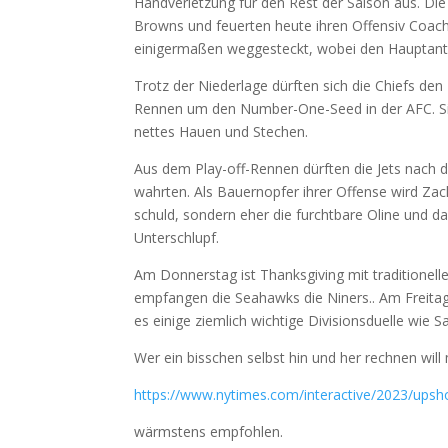
Handverletzung für den Rest der Saison aus. Die
Browns und feuerten heute ihren Offensiv Coa
einigermaßen weggesteckt, wobei den Hauptantei
Trotz der Niederlage dürften sich die Chiefs den
Rennen um den Number-One-Seed in der AFC. Sie
nettes Hauen und Stechen.
Aus dem Play-off-Rennen dürften die Jets nach der
wahrten. Als Bauernopfer ihrer Offense wird Zach
schuld, sondern eher die furchtbare Oline und da
Unterschlupf.
Am Donnerstag ist Thanksgiving mit traditionell
empfangen die Seahawks die Niners.. Am Freitag
es einige ziemlich wichtige Divisionsduelle wie
Wer ein bisschen selbst hin und her rechnen wil
https://www.nytimes.com/interactive/2023/upshot
wärmstens empfohlen.