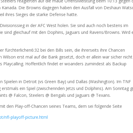
 Steelers reagierten auf die maue Offensivleistung beim 10:13 gegen 
ch Kanada. Die Browns dagegen haben den Ausfall von Deshaun Wats
l ihres Sieges die starke Defense hatte.
 Divisionssieg in der AFC West holen. Sie sind auch noch bestens im
 sind gleichauf mit den Dophins, Jaguars und Ravens/Browns. Wird 
 fürchterlichen6:32 bei den Bills sein, die ihrerseits ihre Chancen
 Wilson erst mal auf die Bank gesetzt, doch er allein war sicher nicht
s Playcalling. Hoffentlich findet er woanders zumindest als Backup
en Spielen in Detroit (vs Green Bay) und Dallas (Washington). Im TNF
 erstmals ein Spiel (zwischennden Jetzs und Dolphins). Am Sonntag g
 Saints @ Falcon, Steelers @ Bengals und Jaguars @ Texans.
l mit den Play-off-Chancen seines Teams, dem sei folgende Seite
/nfl-playoff-picture.html