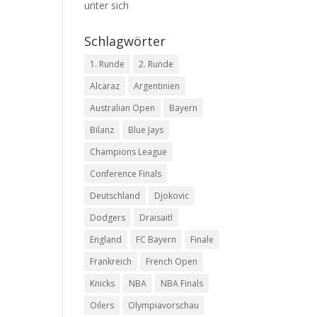
unter sich
Schlagwörter
1. Runde
2. Runde
Alcaraz
Argentinien
Australian Open
Bayern
Bilanz
Blue Jays
Champions League
Conference Finals
Deutschland
Djokovic
Dodgers
Draisaitl
England
FC Bayern
Finale
Frankreich
French Open
Knicks
NBA
NBA Finals
Oilers
Olympiavorschau