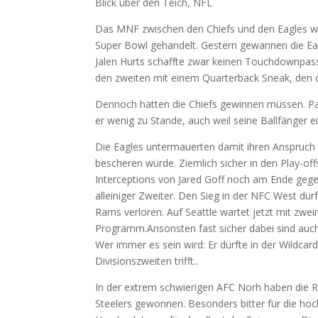
Blick über den Teich, NFL
Das MNF zwischen den Chiefs und den Eagles wir
Super Bowl gehandelt. Gestern gewannen die Eag
Jalen Hurts schaffte zwar keinen Touchdownpass 
den zweiten mit einem Quarterback Sneak, den 
Dennoch hätten die Chiefs gewinnen müssen. Pat
er wenig zu Stande, auch weil seine Ballfänger e
Die Eagles untermauerten damit ihren Anspruch a
bescheren würde. Ziemlich sicher in den Play-offs
Interceptions von Jared Goff noch am Ende gegen
alleiniger Zweiter. Den Sieg in der NFC West d
Rams verloren. Auf Seattle wartet jetzt mit zwe
Programm.Ansonsten fast sicher dabei sind auch
Wer immer es sein wird: Er dürfte in der Wildcar
Divisionszweiten trifft..
In der extrem schwierigen AFC Norh haben die R
Steelers gewonnen. Besonders bitter für die hoc