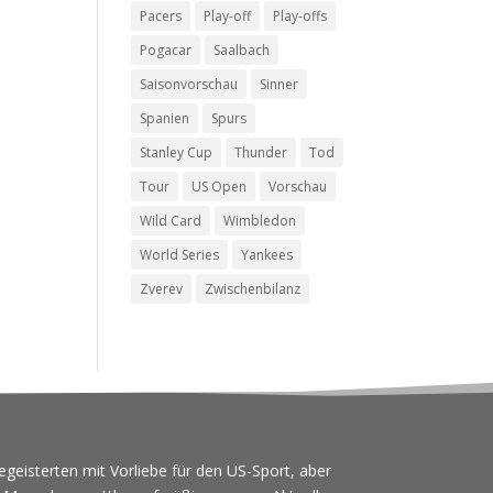
Pacers
Play-off
Play-offs
Pogacar
Saalbach
Saisonvorschau
Sinner
Spanien
Spurs
Stanley Cup
Thunder
Tod
Tour
US Open
Vorschau
Wild Card
Wimbledon
World Series
Yankees
Zverev
Zwischenbilanz
egeisterten mit Vorliebe für den US-Sport, aber