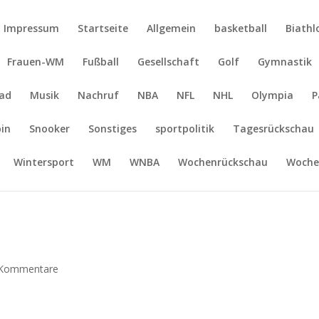
Impressum
Startseite
Allgemein
basketball
Biathl
Frauen-WM
Fußball
Gesellschaft
Golf
Gymnastik
ad
Musik
Nachruf
NBA
NFL
NHL
Olympia
P
pin
Snooker
Sonstiges
sportpolitik
Tagesrückschau
Wintersport
WM
WNBA
Wochenrückschau
Woche
h
 Kommentare