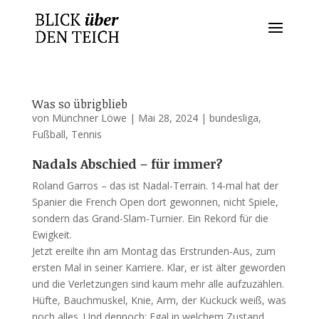
Was so übrigblieb
von
Münchner Löwe
|
Mai 28, 2024
|
bundesliga
,
Fußball
,
Tennis
Nadals Abschied – für immer?
Roland Garros – das ist Nadal-Terrain. 14-mal hat der
Spanier die French Open dort gewonnen, nicht Spiele,
sondern das Grand-Slam-Turnier. Ein Rekord für die
Ewigkeit.
Jetzt ereilte ihn am Montag das Erstrunden-Aus, zum
ersten Mal in seiner Karriere. Klar, er ist älter geworden
und die Verletzungen sind kaum mehr alle aufzuzählen.
Hüfte, Bauchmuskel, Knie, Arm, der Kuckuck weiß, was
noch alles. Und dennoch: Egal in welchem Zustand