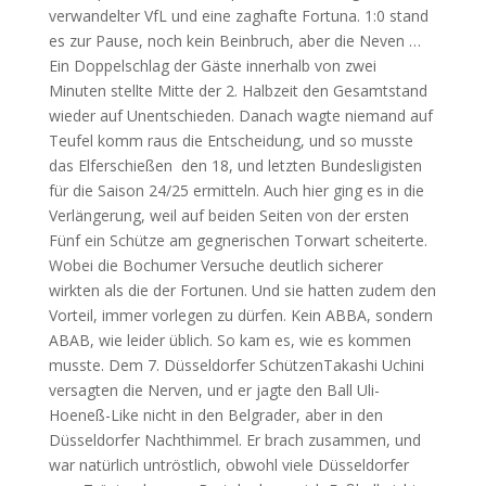
verwandelter VfL und eine zaghafte Fortuna. 1:0 stand
es zur Pause, noch kein Beinbruch, aber die Neven …
Ein Doppelschlag der Gäste innerhalb von zwei
Minuten stellte Mitte der 2. Halbzeit den Gesamtstand
wieder auf Unentschieden. Danach wagte niemand auf
Teufel komm raus die Entscheidung, und so musste
das Elferschießen den 18, und letzten Bundesligisten
für die Saison 24/25 ermitteln. Auch hier ging es in die
Verlängerung, weil auf beiden Seiten von der ersten
Fünf ein Schütze am gegnerischen Torwart scheiterte.
Wobei die Bochumer Versuche deutlich sicherer
wirkten als die der Fortunen. Und sie hatten zudem den
Vorteil, immer vorlegen zu dürfen. Kein ABBA, sondern
ABAB, wie leider üblich. So kam es, wie es kommen
musste. Dem 7. Düsseldorfer SchützenTakashi Uchini
versagten die Nerven, und er jagte den Ball Uli-
Hoeneß-Like nicht in den Belgrader, aber in den
Düsseldorfer Nachthimmel. Er brach zusammen, und
war natürlich untröstlich, obwohl viele Düsseldorfer