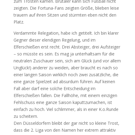
zum Trösten kamen. Brutaler kann sich Fußball nicht
zeigten. Die Fortuna-Fans zeigten Größe, blieben leise
trauern auf ihren Sitzen und stürmten eben nicht den
Platz.
Verdammte Relegation, habe ich getitelt. Ich bin klarer
Gegner dieser elendigen Regelung, und im
Elferschießen erst recht. Drei Absteiger, drei Aufsteiger
– so müsste es sein. Es mag ja unterhaltsam für die
neutralen Zuschauer sein, sich am Glück (und vor allem
Unglück!) anderer zu weiden, aber braucht es nach so
einer langen Saison wirklich noch zwei zusätzliche, die
eine ganze Spielzeit ad absurdum führen. Auf keinen
Fall aber darf eine solche Entscheidung im
Elferschießen fallen. Die Fallhöhe, mit einem einzigen
Fehlschuss eine ganze Saison kaputtzumachen, ist
einfach zu hoch. Viel schlimmer, als in einer K.o.Runde
zu scheitern.
Den Düsseldorfern bleibt der gar nicht so kleine Trost,
dass die 2. Liga von den Namen her extrem attraktiv