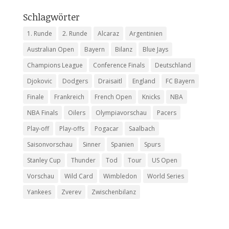
Schlagwörter
1. Runde
2. Runde
Alcaraz
Argentinien
Australian Open
Bayern
Bilanz
Blue Jays
Champions League
Conference Finals
Deutschland
Djokovic
Dodgers
Draisaitl
England
FC Bayern
Finale
Frankreich
French Open
Knicks
NBA
NBA Finals
Oilers
Olympiavorschau
Pacers
Play-off
Play-offs
Pogacar
Saalbach
Saisonvorschau
Sinner
Spanien
Spurs
Stanley Cup
Thunder
Tod
Tour
US Open
Vorschau
Wild Card
Wimbledon
World Series
Yankees
Zverev
Zwischenbilanz