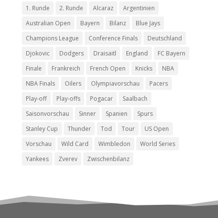
1. Runde
2. Runde
Alcaraz
Argentinien
Australian Open
Bayern
Bilanz
Blue Jays
Champions League
Conference Finals
Deutschland
Djokovic
Dodgers
Draisaitl
England
FC Bayern
Finale
Frankreich
French Open
Knicks
NBA
NBA Finals
Oilers
Olympiavorschau
Pacers
Play-off
Play-offs
Pogacar
Saalbach
Saisonvorschau
Sinner
Spanien
Spurs
Stanley Cup
Thunder
Tod
Tour
US Open
Vorschau
Wild Card
Wimbledon
World Series
Yankees
Zverev
Zwischenbilanz