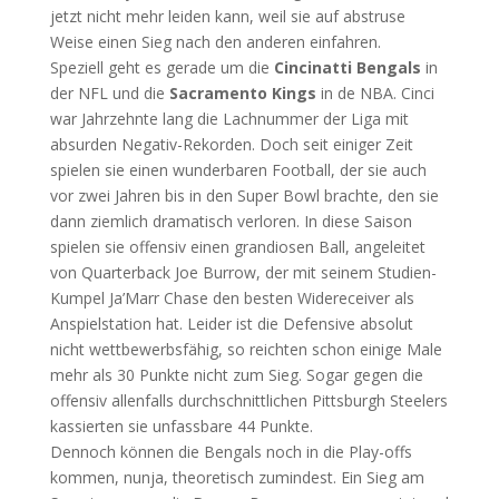
jetzt nicht mehr leiden kann, weil sie auf abstruse
Weise einen Sieg nach den anderen einfahren.
Speziell geht es gerade um die
Cincinatti Bengals
in
der NFL und die
Sacramento Kings
in de NBA. Cinci
war Jahrzehnte lang die Lachnummer der Liga mit
absurden Negativ-Rekorden. Doch seit einiger Zeit
spielen sie einen wunderbaren Football, der sie auch
vor zwei Jahren bis in den Super Bowl brachte, den sie
dann ziemlich dramatisch verloren. In diese Saison
spielen sie offensiv einen grandiosen Ball, angeleitet
von Quarterback Joe Burrow, der mit seinem Studien-
Kumpel Ja’Marr Chase den besten Widereceiver als
Anspielstation hat. Leider ist die Defensive absolut
nicht wettbewerbsfähig, so reichten schon einige Male
mehr als 30 Punkte nicht zum Sieg. Sogar gegen die
offensiv allenfalls durchschnittlichen Pittsburgh Steelers
kassierten sie unfassbare 44 Punkte.
Dennoch können die Bengals noch in die Play-offs
kommen, nunja, theoretisch zumindest. Ein Sieg am