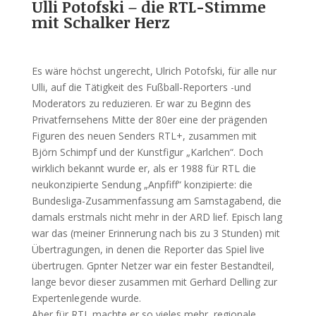
Ulli Potofski – die RTL-Stimme
mit Schalker Herz
Es wäre höchst ungerecht, Ulrich Potofski, für alle nur
Ulli, auf die Tätigkeit des Fußball-Reporters -und
Moderators zu reduzieren. Er war zu Beginn des
Privatfernsehens Mitte der 80er eine der prägenden
Figuren des neuen Senders RTL+, zusammen mit
Björn Schimpf und der Kunstfigur „Karlchen“. Doch
wirklich bekannt wurde er, als er 1988 für RTL die
neukonzipierte Sendung „Anpfiff“ konzipierte: die
Bundesliga-Zusammenfassung am Samstagabend, die
damals erstmals nicht mehr in der ARD lief. Episch lang
war das (meiner Erinnerung nach bis zu 3 Stunden) mit
Übertragungen, in denen die Reporter das Spiel live
übertrugen. Gpnter Netzer war ein fester Bestandteil,
lange bevor dieser zusammen mit Gerhard Delling zur
Expertenlegende wurde.
Aber für RTL machte er so vieles mehr, regionale