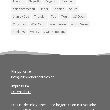
Play-off
Play-offs
Pogacar
Saalbach
Saisonvorschau
Sinner
Spanien
Spurs
Stanley Cup
Thunder
Tod
Tour
US Open
Vorschau
Wild Card
Wimbledon
World Series
Yankees
Zverev
Zwischenbilanz
Philipp Kaiser
info@blickueberdenteich.de
Impressum
Datenschutz
Dies ist der Blog eines Sportbegeisterten mit Vorliebe