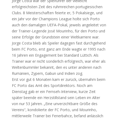
Jorge Costa war der Spielführer der vielleicht
erfolgreichsten Zeit des ruhmreichen portugiesischen
Clubs. 8 Meisterschaften feierte er, 5 Pokalsiege, und
ein Jahr vor der Champions League holte sich Porto
auch den damaligen UEFA-Pokal, jeweils angeleitet von
der Trainer-Legende José Mourinho, für den Porto und
seine Erfolge der Grundstein einer Weltkarriere war.
Jorge Costa blieb als Spieler dagegen fast durchgehend
beim FC Porto, erst ganz am Ende wagte er 1995 nach
16 Jahren ein Engagement bei Standard Lüttich. Als
Trainer war er nicht sonderlich erfolgreich, war eher als
Weltenbummler bekannt, den es unter anderen nach
Rumänien, Zypern, Gabun und Indien zog.
Erst vor gut 6 Monaten kam er zurück, übernahm beim
FC Porto das Amt des Sportdirektors. Noch am
Dienstag gab er ein Fernseh-Interview, kurze Zeit
später beende ein Herzstillstand sein Leben im Alter
von nur 53 Jahren. „Eine unverzichtbare Größe des
Vereins“, kondolierte der FC Porto, und Mourinho,
mittlerweile Trainer bei Fenerbahce, befand anlässlich