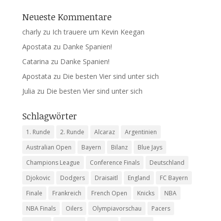
Neueste Kommentare
charly
zu
Ich trauere um Kevin Keegan
Apostata
zu
Danke Spanien!
Catarina
zu
Danke Spanien!
Apostata
zu
Die besten Vier sind unter sich
Julia
zu
Die besten Vier sind unter sich
Schlagwörter
1. Runde
2. Runde
Alcaraz
Argentinien
Australian Open
Bayern
Bilanz
Blue Jays
Champions League
Conference Finals
Deutschland
Djokovic
Dodgers
Draisaitl
England
FC Bayern
Finale
Frankreich
French Open
Knicks
NBA
NBA Finals
Oilers
Olympiavorschau
Pacers