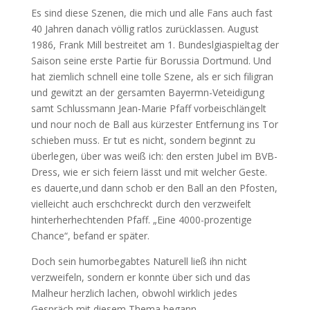
Es sind diese Szenen, die mich und alle Fans auch fast
40 Jahren danach völlig ratlos zurücklassen. August
1986, Frank Mill bestreitet am 1. Bundeslgiaspieltag der
Saison seine erste Partie für Borussia Dortmund. Und
hat ziemlich schnell eine tolle Szene, als er sich filigran
und gewitzt an der gersamten Bayermn-Veteidigung
samt Schlussmann Jean-Marie Pfaff vorbeischlängelt
und nour noch de Ball aus kürzester Entfernung ins Tor
schieben muss. Er tut es nicht, sondern beginnt zu
überlegen, über was weiß ich: den ersten Jubel im BVB-
Dress, wie er sich feiern lässt und mit welcher Geste.
es dauerte,und dann schob er den Ball an den Pfosten,
vielleicht auch erschchreckt durch den verzweifelt
hinterherhechtenden Pfaff. „Eine 4000-prozentige
Chance“, befand er später.
Doch sein humorbegabtes Naturell ließ ihn nicht
verzweifeln, sondern er konnte über sich und das
Malheur herzlich lachen, obwohl wirklich jedes
Gespräch mit diesem Thema begann.