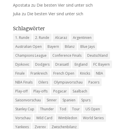
Apostata
zu
Die besten Vier sind unter sich
Julia
zu
Die besten Vier sind unter sich
Schlagwörter
1. Runde
2. Runde
Alcaraz
Argentinien
Australian Open
Bayern
Bilanz
Blue Jays
Champions League
Conference Finals
Deutschland
Djokovic
Dodgers
Draisaitl
England
FC Bayern
Finale
Frankreich
French Open
Knicks
NBA
NBA Finals
Oilers
Olympiavorschau
Pacers
Play-off
Play-offs
Pogacar
Saalbach
Saisonvorschau
Sinner
Spanien
Spurs
Stanley Cup
Thunder
Tod
Tour
US Open
Vorschau
Wild Card
Wimbledon
World Series
Yankees
Zverev
Zwischenbilanz