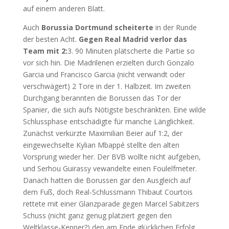
auf einem anderen Blatt.
Auch
Borussia Dortmund scheiterte
in der Runde
der besten Acht.
Gegen Real Madrid verlor das
Team mit 2:
3. 90 Minuten plätscherte die Partie so
vor sich hin. Die Madrilenen erzielten durch Gonzalo
Garcia und Francisco Garcia (nicht verwandt oder
verschwägert) 2 Tore in der 1. Halbzeit. Im zweiten
Durchgang berannten die Borussen das Tor der
Spanier, die sich aufs Nötigste beschränkten. Eine wilde
Schlussphase entschädigte für manche Länglichkeit.
Zunächst verkürzte Maximilian Beier auf 1:2, der
eingewechselte Kylian Mbappé stellte den alten
Vorsprung wieder her. Der BVB wollte nicht aufgeben,
und Serhou Guirassy vewandelte einen Foulelfmeter.
Danach hatten die Borussen gar den Ausgleich auf
dem Fuß, doch Real-Schlussmann Thibaut Courtois
rettete mit einer Glanzparade gegen Marcel Sabitzers
Schuss (nicht ganz genug platziert gegen den
Weltklasse-Kepper?) den am Ende glücklichen Erfolg.