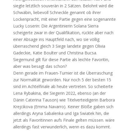
siegte letztlich souverän in 2 Sätzen. Belohnt wird die
Schwäbin, liebevoll Schneckle genannt ob ihrer
Lockenpracht, mit einer Partie gegen eine sogenannte
Lucky Loserin: Die Argentinierin Solana Sierra
scheigerte zwar in der Qualifikation, rückte aber nach
einer Absage ins Hauptfeld nach, wo sie völlig
überraschend gleich 3 Siege landete gegen Olivia
Gadeckie, Katie Boulter und Christina Bucsa.
Siegemund gilt für diese Partie als leichte Favoritin,
aber was besagt das schon?
Denn gerade im Frauen-Turnier ist die Überraschung
zur Normalität geworden. Nur noch 5 der besten 15
sind im Achtelfinale ab heute vertreten. So scheiterte
Lena Rybakina, die Siegerin 2022, ebenso (an der
Dänin Caterina Tauson) wie Titelverteidigerin Barbora
Krejcikova (Emma Navarro). Keiner Blöße gaben sich
allerdings Aryna Sabalenka und Iga Swiatek hin, die
jetzt als Favoritinnen aufs Finale gelten müssen. wäre
allerdings fast verwunderlich, wenn es dazu kommt.