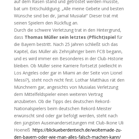
auf dem Rasen stand und getröstet werden musste,
bat um Entschuldigung. „Alle meine Gebete und besten
Wünsche sind bei dir, Jamal Musiala!“ Dieser trat mit
seinen Spielern den Rückflug an.
Durch die schwere Verletzung trat in den Hintergrund,
dass
Thomas Müller sein letztes (Pflicht)spiel
für
die Bayern bestritt. Nach 25 Jahren schließt sich das
Kapitel, das Müller als Zehnjähriger beim FCB begann,
und es wird immer ein Besonderes in der Club-Historie
bleiben. Ob Müller seine Karriere fortsetzt (vielleicht in
Los Angeles oder gar in Miami an der Seite von Lionel
Messi?), steht noch nicht fest. Lothar Matthäus rät den
Münchnern gar, angesichts von Musialas Verletzung
dem Mittelfeldspieler einen weiteren Vertrag
anzubieten. Ob die Tipps des deutschen Rekord-
Nationalspielers beim deutschen Rekord-Meister
erwünscht sind oder gar befolgt werden, steht nach
den jüngsten Auseinandersetzungen mit Club-Ikone Uli
Hoeneß
https://blickueberdenteich.de/woltemade-zu-
den-bayern-oder-wie-man-alles-falsch-machen-kann/