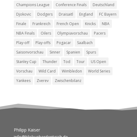
Champions League
Conference Finals
Deutschland
Djokovic
Dodgers
Draisaitl
England
FC Bayern
Finale
Frankreich
French Open
Knicks
NBA
NBA Finals
Oilers
Olympiavorschau
Pacers
Play-off
Play-offs
Pogacar
Saalbach
Saisonvorschau
Sinner
Spanien
Spurs
Stanley Cup
Thunder
Tod
Tour
US Open
Vorschau
Wild Card
Wimbledon
World Series
Yankees
Zverev
Zwischenbilanz
Philipp Kaiser
info@blickueberdenteich.de