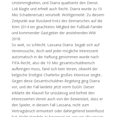
Unstimmigkeiten, und Diarra quaittierte den Dienst.
Lok klagte und erhielt auch Recht. Diarra wurde zu 10
Mio Schadenersatz verurteilt. Wohlgemerkt: Zu diesem
Zeitpunkt war Russland trotz des Einmarsches auf die
Krim 2014 ein geachtetes Mitglied der Fußball-Familie
und kommender Gastgeber der anstehenden WM
2018.
So weit, so schlecht. Lassana Diarra begab sich auf
Vereinssuche, doch weil jeder mögliche Interessent
automatisch in die Haftung genommen wurde nach
FIFA-Recht, also die 10 Mio gesamtschuldnerisch
aufbringen muss, fand sich kein Verein, obwohl der
belgische Erstligist Charlerloi großes Interesse zeigte..
Gegen diese Gesamtschuldner-Regelung ging Diarra
vor, und der Fall landete jetzt vorm EuGH. Dieser
erklärte die Klausel für unzulässig und befreit den
interessierten Verein auch von der Beweislast, dass er
den Spieler, in diesem Fall Lassana, nicht zum
Vertragsbruch ermuntert oder dahingehend beeinflusst
hat. Nicht-Handeln zu beweisen ist, wie wir alle wissen,