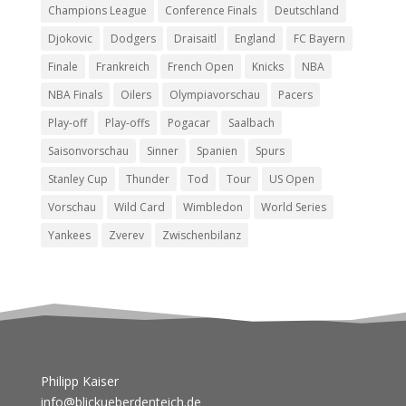
Champions League
Conference Finals
Deutschland
Djokovic
Dodgers
Draisaitl
England
FC Bayern
Finale
Frankreich
French Open
Knicks
NBA
NBA Finals
Oilers
Olympiavorschau
Pacers
Play-off
Play-offs
Pogacar
Saalbach
Saisonvorschau
Sinner
Spanien
Spurs
Stanley Cup
Thunder
Tod
Tour
US Open
Vorschau
Wild Card
Wimbledon
World Series
Yankees
Zverev
Zwischenbilanz
Philipp Kaiser
info@blickueberdenteich.de